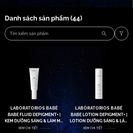
Danh sách sản phẩm
(44)
LABORATORIOS BABÉ
LABORATORIOS BABÉ
BABE FLUID DEPIGMENT+ |
BABE LOTION DEPIGMENT+ |
KEM DƯỠNG SÁNG & LÀM MỜ
LOTION DƯỠNG SÁNG & LÀM
VẾT THÂM NÁM DEPIGMENT+
MỜ VẾT THÂM NÁM
XEM CHI TIẾT
XEM CHI TIẾT