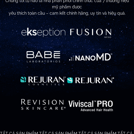
Chúng tôi tự hào là nhà phân phối chính thức của 7 thương hiệu
mỹ phẩm được
yêu thích toàn cầu – cam kết chính hãng, uy tín và hiệu quả.
TẤT CẢ SẢN PHẨM
TẤT CẢ SẢN PHẨM
TẤT CẢ SẢN PHẨM
TẤT CẢ