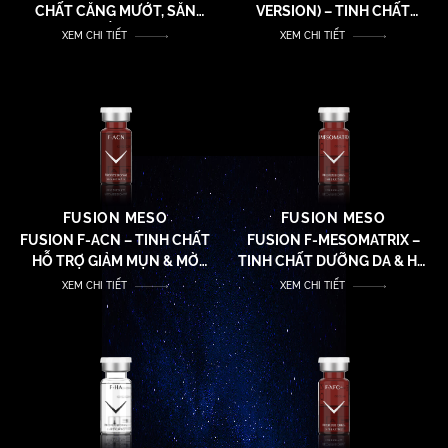
CHẤT CĂNG MƯỚT, SĂN
VERSION) – TINH CHẤT
CHẮC DA
RETINOL DƯỠNG DA SĂN
XEM CHI TIẾT
XEM CHI TIẾT
CHẮC & MỊN MÀNG
FUSION MESO
FUSION MESO
FUSION F-ACN – TINH CHẤT
FUSION F-MESOMATRIX –
HỖ TRỢ GIẢM MỤN & MỜ
TINH CHẤT DƯỠNG DA & HỖ
THÂM MỤN
TRỢ LÀM MỜ SẸO
XEM CHI TIẾT
XEM CHI TIẾT