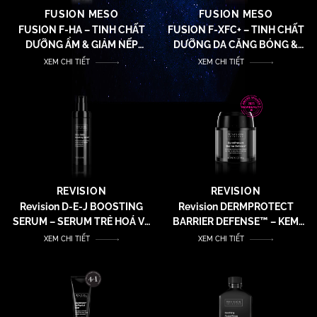
FUSION MESO
FUSION MESO
FUSION F-HA – TINH CHẤT
FUSION F-XFC+ – TINH CHẤT
DƯỠNG ẨM & GIẢM NẾP
DƯỠNG DA CĂNG BÓNG &
NHĂN
GIẢM NẾP NHĂN
XEM CHI TIẾT
XEM CHI TIẾT
REVISION
REVISION
Revision D-E-J BOOSTING
Revision DERMPROTECT
SERUM – SERUM TRẺ HOÁ VÀ
BARRIER DEFENSE™ – KEM
KÍCH HOẠT NĂNG LƯỢNG TẾ
PHỤC HỒI & CHỐNG LÃO
XEM CHI TIẾT
XEM CHI TIẾT
BÀO
HÓA, TÁI THIẾT LẬP NHỊP
SINH HỌC DA