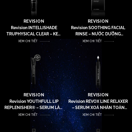
REVISION
REVISION
Revision INTELLISHADE
Revision SOOTHING FACIAL
TRUPHYSICAL CLEAR – KEM
RINSE – NƯỚC DƯỠNG
BẢO VỆ DA VÀ CHỐNG LÃO
CHUYÊN SÂU VÀ CẤP ẨM ĐA
XEM CHI TIẾT
XEM CHI TIẾT
HÓA PHỔ RỘNG VỚI 100%
TẦNG
THÀNH PHẦN CHỐNG NẮNG
VẬT LÝ SPF50
REVISION
REVISION
Revision YOUTHFULL LIP
Revision REVOX LINE RELAXER
REPLENISHER® – SERUM LÀM
– SERUM XOÁ NHĂN TOÀN
ĐẦY, SĂN CHẮC VÀ TRẺ HÓA
DIỆN
XEM CHI TIẾT
XEM CHI TIẾT
DEJ MÔI