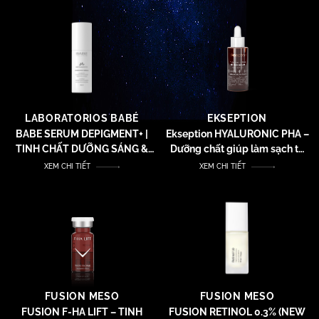
DEPIGMENT+
LABORATORIOS BABÉ
EKSEPTION
BABE SERUM DEPIGMENT+ |
Ekseption HYALURONIC PHA –
TINH CHẤT DƯỠNG SÁNG &
Dưỡng chất giúp làm sạch tế
LÀM MỜ VẾT THÂM NÁM
bào da chết, giúp da mịn
XEM CHI TIẾT
XEM CHI TIẾT
DEPIGMENT+
màng và hỗ trợ giảm nếp nhăn
FUSION MESO
FUSION MESO
FUSION F-HA LIFT – TINH
FUSION RETINOL 0.3% (NEW