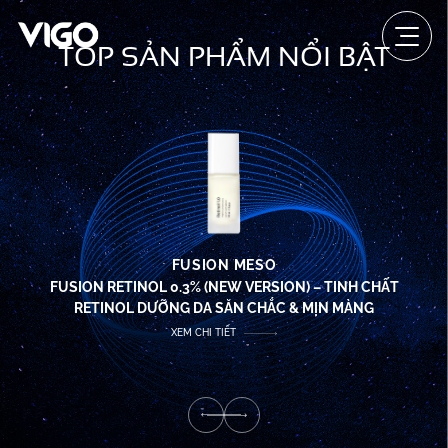
TOP SẢN PHẨM NỔI BẬT
FUSION MESO
FUSION RETINOL 0.3% (NEW VERSION) – TINH CHẤT
RETINOL DƯỠNG DA SĂN CHẮC & MỊN MÀNG
XEM CHI TIẾT