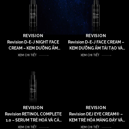
REVISION
REVISION
Revision D-E-J NIGHT FACE
Revision D-E-J FACE CREAM –
CREAM – KEM DƯỠNG ẨM
KEM DƯỠNG ẨM TÁI TẠO VÀ
CHỐNG LÃO HOÁ CHUYÊN
TRẺ HOÁ DA TOÀN DIỆN
XEM CHI TIẾT
XEM CHI TIẾT
SÂU
REVISION
REVISION
Revision RETINOL COMPLETE
Revision DEJ EYE CREAM® –
1.0 – SERUM TRẺ HOÁ VÀ CẢI
KEM TRẺ HÓA MÀNG ĐÁY VÀ
THIỆN NẾP NHĂN
SĂN CHẮC VÙNG MẮT
XEM CHI TIẾT
XEM CHI TIẾT