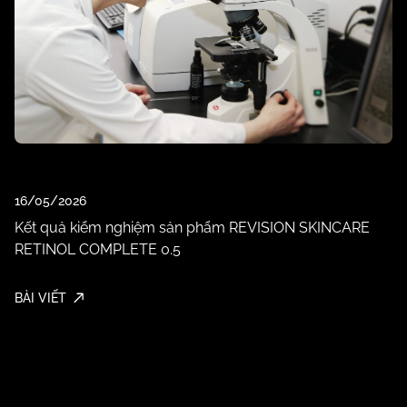
0
T
T
16/05/2026
M
Kết quả kiểm nghiệm sản phẩm REVISION SKINCARE
RETINOL COMPLETE 0.5
BÀ
BÀI VIẾT