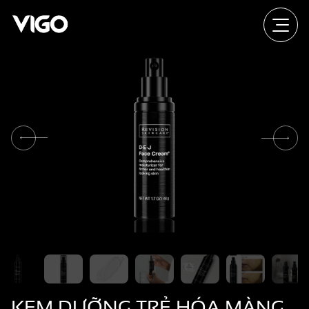
KEM DƯỠNG TRẺ HÓA MÀNG