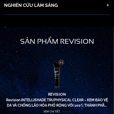
NGHIÊN CỨU LÂM SÀNG
SẢN PHẨM REVISION
REVISION
Revision INTELLISHADE TRUPHYSICAL CLEAR – KEM BẢO VỆ
DA VÀ CHỐNG LÃO HÓA PHỔ RỘNG VỚI 100% THÀNH PHẦN
CHỐNG NẮNG VẬT LÝ SPF50
XEM CHI TIẾT