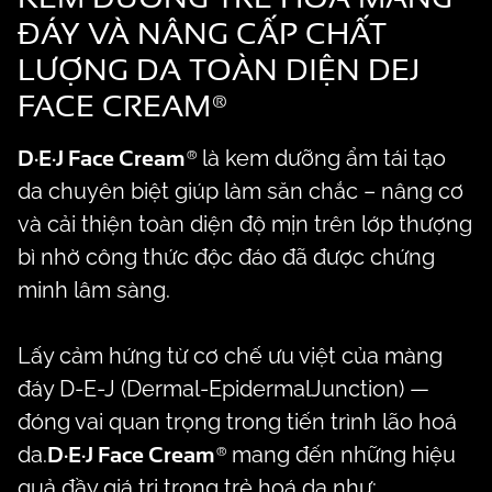
ĐÁY VÀ NÂNG CẤP CHẤT
LƯỢNG DA TOÀN DIỆN DEJ
FACE CREAM®
D·E·J Face Cream®
là kem dưỡng ẩm tái tạo
da chuyên biệt giúp làm săn chắc – nâng cơ
và cải thiện toàn diện độ mịn trên lớp thượng
bì nhờ công thức độc đáo đã được chứng
minh lâm sàng.
Lấy cảm hứng từ cơ chế ưu việt của màng
đáy D-E-J (Dermal-EpidermalJunction) —
đóng vai quan trọng trong tiến trình lão hoá
D·E·J Face Cream®
da.
mang đến những hiệu
quả đầy giá trị trong trẻ hoá da như: