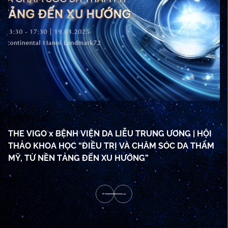
03/03/2025
07
THE VIGO x BỆNH VIỆN DA LIỄU TRUNG ƯƠNG | HỘI
C
THẢO KHOA HỌC “ĐIỀU TRỊ VÀ CHĂM SÓC DA THẨM
sâ
MỸ, TỪ NỀN TẢNG ĐẾN XU HƯỚNG”