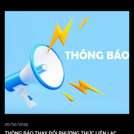
20/10/2025
THÔNG BÁO THAY ĐỔI PHƯƠNG THỨC LIÊN LẠC