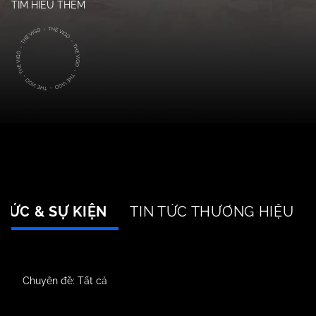
TÌM HIỂU THÊM
 TỨC & SỰ KIỆN
TIN TỨC THƯƠNG HIỆU