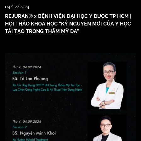
04/12/2024
REJURAN® x BỆNH VIỆN ĐẠI HỌC Y DƯỢC TP HCM |
HỘI THẢO KHOA HỌC “KỶ NGUYÊN MỚI CỦA Y HỌC
TÁI TẠO TRONG THẨM MỸ DA”