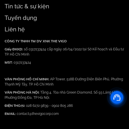
Tin tức & sự kiện
Tuyển dụng
Liên hệ
CÔNG TY TNHH TM DV XNK THE VIGO
Giấy ĐKKD:
số 0317237424 cấp ngày 06/04/2022 tại Sở Kế hoạch và Đầu tư
TP. Hồ Chí Minh
MST:
0317237424
VĂN PHÒNG HỒ CHÍ MINH:
AP Tower, 518B Đường Điện Biên Phủ, Phường
Thạnh Mỹ Tây, TP. Hồ Chí Minh
VĂN PHÒNG HÀ NỘI:
Tầng 4, Tòa nhà Green Diamond, Số 93 Láng Hạ,
Phường Đống Đa, TP Hà Nội.
ĐIỆN THOẠI:
028 6272 9839
-
0902 805 286
EMAIL:
contact@thevigocorp.com