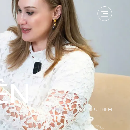
ÊN
TÌM HIỂU THÊM