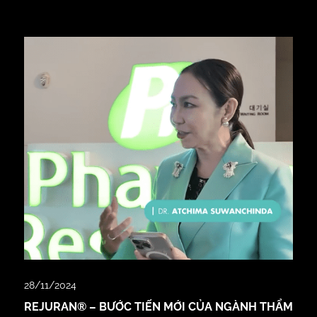
28/11/2024
REJURAN® – BƯỚC TIẾN MỚI CỦA NGÀNH THẨM