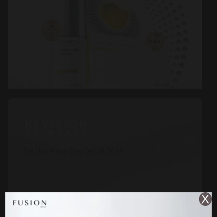
Trẻ Hóa Màng Đáy Da với DEJ®
X
KHÁM PHÁ