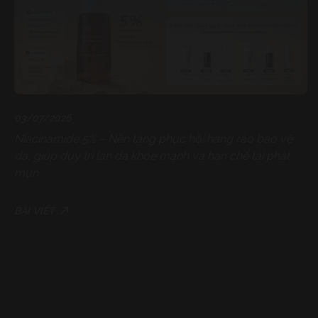
03/07/2026
Niacinamide 5% – Nền tảng phục hồi hàng rào bảo vệ
1
da, giúp duy trì làn da khỏe mạnh và hạn chế tái phát
P
mụn
R
H
BÀI VIẾT
BÀ