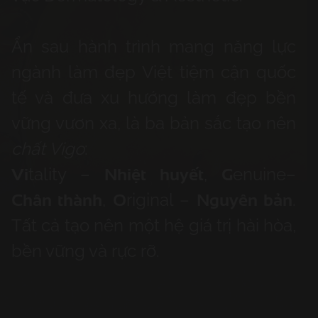
Ẩn sau hành trình mang năng lực
ngành làm đẹp Việt tiệm cận quốc
tế và đưa xu hướng làm đẹp bền
vững vươn xa, là ba bản sắc tạo nên
chất Vigo
:
Vi
Nhiệt huyết
G
tality
–
,
enuine
–
Chân thành
O
Nguyên bản
,
riginal
–
.
Tất cả tạo nên một hệ giá trị hài hòa,
bền vững và rực rỡ.