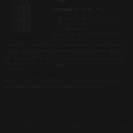
PGS.TS.BS Đỗ Thị Thu Hiền
Cố vấn Y khoa Fusion Meso Việt Nam
Trưởng phòng Kế hoạch Tổng hợp Bệnh
Tại 
viện Da liễu Trung ương
chỉ 
Trưởng bộ môn da liễu Đại học Y Dược Đại
xong
học Quốc Gia Hà Nội
nữa 
Fusion Meso cung cấp giải pháp dưỡng da chuyên nghiệp
Chủ 
với nguyên liệu tinh khiết, hoạt tính cao và quy trình sản xuất
tình
đạt chuẩn GMP & ISO 5, ứng dụng công nghệ vô trùng
mụn
Sterile A, đảm bảo chất lượng và an toàn tối đa cho từng lọ
tinh chất.
Đây là lý do PGS TS BS Đỗ Thị Thu Hiền tin tưởng ứng dụng
sản phẩm Fusion Meso cho phòng khám của mình.