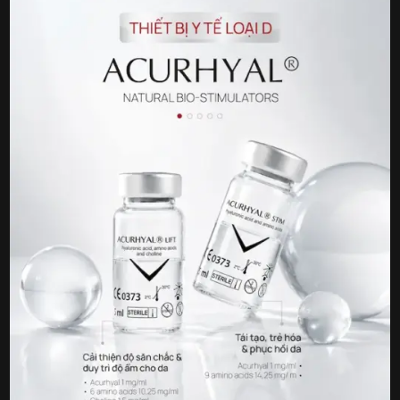
Giải pháp mọc tóc được bảo chứng lâm sàng mạnh
mẽ nhất*
*Dẫn đầu về số lượng nghiên cứu mù đôi, đối chứng
giả dược được công nhận bởi tổ chức khoa học uy
tín.