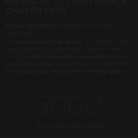
ĐẲNG CẤP TỪ CHIẾN LƯỢC &
CHUYÊN MÔN
Khẳng định nội lực:
Những con số định
nghĩa Vigo
mạng lưới phủ khắp cả nước
Với
và danh tiếng xây
dựng trên sự tin cậy, Vigo không chỉ là nhà phân phối—
đối tác đồng hành về chuyên môn.
chúng tôi là
Cam kết
nâng tầm ngành thẩm mỹ Việt Nam được thể hiện qua
đầu tư vào giáo dục, đào tạo và đổi mới không ngừng.
+
3000
Phòng khám & spa hợp tác