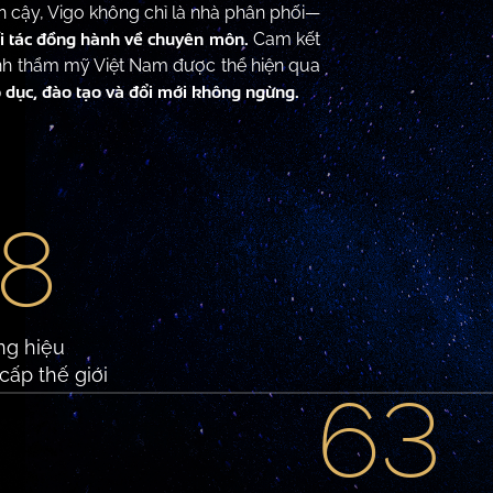
in cậy, Vigo không chỉ là nhà phân phối—
i tác đồng hành về chuyên môn.
Cam kết
h thẩm mỹ Việt Nam được thể hiện qua
o dục, đào tạo và đổi mới không ngừng.
8
g hiệu
cấp thế giới
63