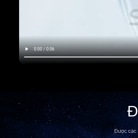
Đ
Được các c