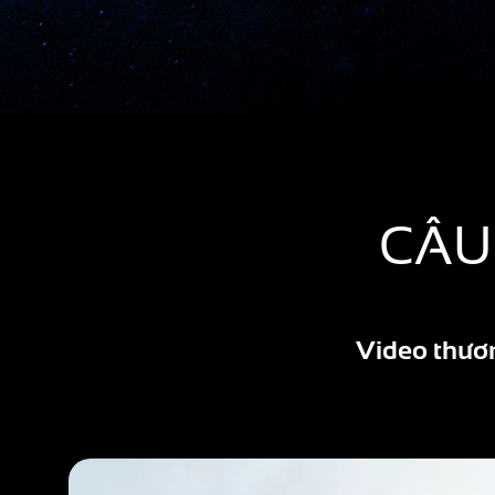
CÂU
Video thươ