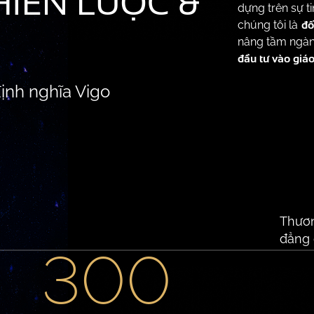
HIẾN LƯỢC &
dựng trên sự t
đố
chúng tôi là
nâng tầm ngàn
đầu tư vào giá
ịnh nghĩa Vigo
Thươn
đẳng 
300