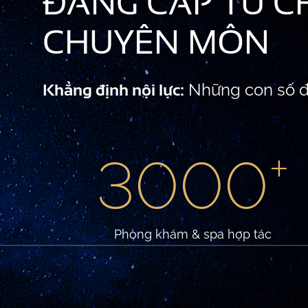
ĐẲNG CẤP TỪ C
CHUYÊN MÔN
Khẳng định nội lực:
Những con số đ
+
3000
Phòng khám & spa hợp tác