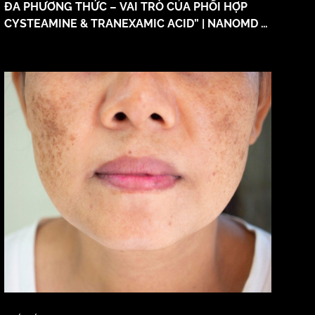
ĐA PHƯƠNG THỨC – VAI TRÒ CỦA PHỐI HỢP
CYSTEAMINE & TRANEXAMIC ACID” | NANOMD x
BỘ MÔN DA LIỄU – ĐẠI HỌC Y DƯỢC TP.HCM