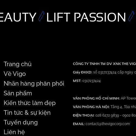
EAUTY
LIFT PASSION
Trang chủ
CÔNG TY TNHH TM DV XNK THE VI
Giấy ĐKKD:
Về Vigo
số 0317237424 cấp ngày 0
MST:
0317237424
Nhãn hàng phân phối
Sản phẩm
VĂN PHÒNG HỒ CHÍ MINH:
AP Tower
Kiến thức làm đẹp
VĂN PHÒNG HÀ NỘI:
Tầng 4, Tòa nh
Tin tức & sự kiện
ĐIỆN THOẠI:
028 6272 9839
-
0902 80
Tuyển dụng
EMAIL:
contact@thevigocorp.com
Liên hệ