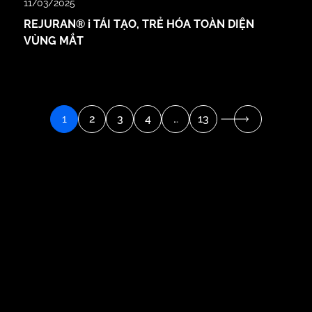
11/03/2025
REJURAN® i TÁI TẠO, TRẺ HÓA TOÀN DIỆN
VÙNG MẮT
1
2
3
4
…
13