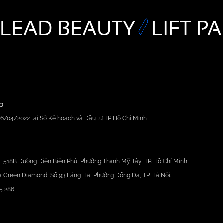
LEAD BEAUTY
LIFT P
GO
6/04/2022 tại Sở Kế hoạch và Đầu tư TP. Hồ Chí Minh
, 518B Đường Điện Biên Phủ, Phường Thạnh Mỹ Tây, TP. Hồ Chí Minh
à Green Diamond, Số 93 Láng Hạ, Phường Đống Đa, TP Hà Nội.
5 286