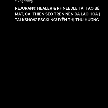
11/03/2025
REJURAN® HEALER & RF NEEDLE TÁI TẠO BỀ
MẶT, CẢI THIỆN SẸO TRÊN NỀN DA LÃO HÓA |
TALKSHOW BSCKI NGUYỄN THỊ THU HƯƠNG