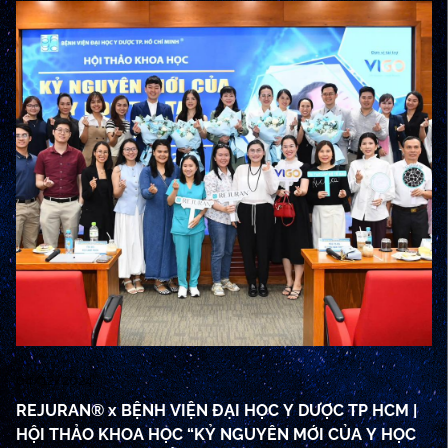
04/12/2024
30
REJURAN® x BỆNH VIỆN ĐẠI HỌC Y DƯỢC TP HCM |
[2
HỘI THẢO KHOA HỌC “KỶ NGUYÊN MỚI CỦA Y HỌC
W