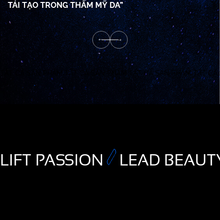
TÁI TẠO TRONG THẨM MỸ DA”
TẤT CẢ SẢN PHẨM
TẤT CẢ SẢN PHẨM
TẤT CẢ SẢN PHẨM
TẤT CẢ
LIFT PASSION
LEAD BEAUT