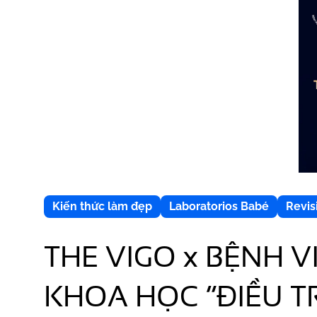
Kiến thức làm đẹp
Laboratorios Babé
Revis
THE VIGO x BỆNH V
KHOA HỌC “ĐIỀU T