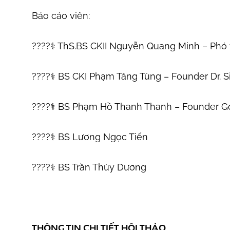
Báo cáo viên:
????‍⚕️ ThS.BS CKII Nguyễn Quang Minh – Ph
????‍⚕️ BS CKI Phạm Tăng Tùng – Founder Dr. S
????‍⚕️ BS Phạm Hồ Thanh Thanh – Founder Go
????‍⚕️ BS Lương Ngọc Tiến
????‍⚕️ BS Trần Thùy Dương
THÔNG TIN CHI TIẾT HỘI THẢO