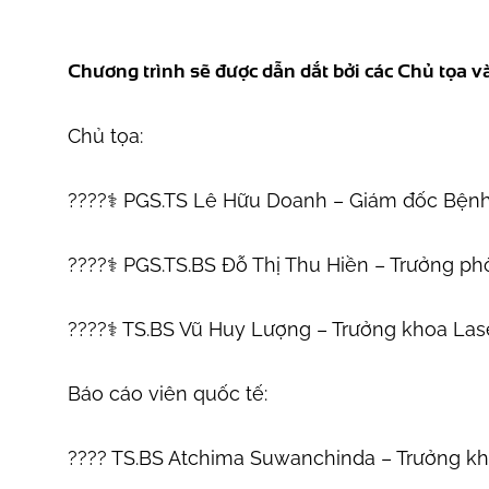
Chương trình sẽ được dẫn dắt bởi các Chủ tọa v
Chủ tọa:
????‍⚕️ PGS.TS Lê Hữu Doanh – Giám đốc Bệnh
????‍⚕️ PGS.TS.BS Đỗ Thị Thu Hiền – Trưởng 
????‍⚕️ TS.BS Vũ Huy Lượng – Trưởng khoa Las
Báo cáo viên quốc tế:
???? TS.BS Atchima Suwanchinda – Trưởng kh