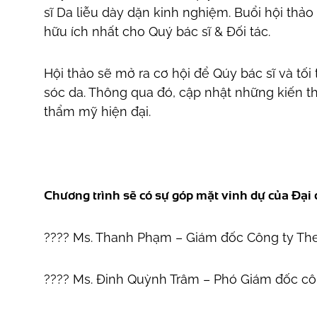
sĩ Da liễu dày dặn kinh nghiệm. Buổi hội thả
hữu ích nhất cho Quý bác sĩ & Đối tác.
Hội thảo sẽ mở ra cơ hội để Qúy bác sĩ và tối 
sóc da. Thông qua đó, cập nhật những kiến th
thẩm mỹ hiện đại.
Chương trình sẽ có sự góp mặt vinh dự của Đại 
️???? Ms. Thanh Phạm – Giám đốc Công ty Th
️???? Ms. Đinh Quỳnh Trâm – Phó Giám đốc c