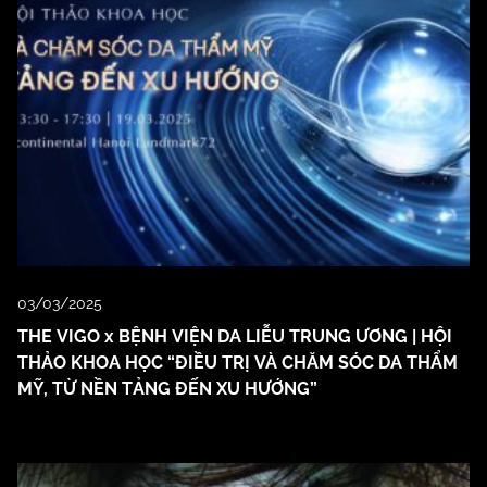
03/03/2025
THE VIGO x BỆNH VIỆN DA LIỄU TRUNG ƯƠNG | HỘI
THẢO KHOA HỌC “ĐIỀU TRỊ VÀ CHĂM SÓC DA THẨM
MỸ, TỪ NỀN TẢNG ĐẾN XU HƯỚNG”