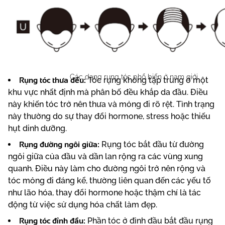
Rụng tóc ở nữ giới
Các dạng rụng tóc phổ biến ở nam giới
Rụng tóc thưa đều:
Tóc rụng không tập trung ở một
khu vực nhất định mà phân bố đều khắp da đầu. Điều
này khiến tóc trở nên thưa và mỏng đi rõ rệt. Tình trạng
này thường do sự thay đổi hormone, stress hoặc thiếu
hụt dinh dưỡng.
Rụng đường ngôi giữa:
Rụng tóc bắt đầu từ đường
ngôi giữa của đầu và dần lan rộng ra các vùng xung
quanh. Điều này làm cho đường ngôi trở nên rộng và
tóc mỏng đi đáng kể, thường liên quan đến các yếu tố
như lão hóa, thay đổi hormone hoặc thậm chí là tác
động từ việc sử dụng hóa chất làm đẹp.
Rụng tóc đỉnh đầu:
Phần tóc ở đỉnh đầu bắt đầu rụng