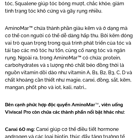
tóc, Squalene giúp tóc bóng mượt, chắc khỏe, giảm
tình trạng tóc khô cứng và gãy rụng nhiều.
AminoMar™ chứa thành phần giàu kẽm và ở dạng mà
cơ thể con người có thể dễ dàng hấp thu. Bởi kẽm đóng
vai trò quan trọng trong quá trình phát triển của tóc và
tái tạo các mô tóc hư tổn, củng cố nang tóc và ngăn
rụng. Ngoài ra, trong AminoMar™ có chứa: protein,
carbohydrates và 1 lượng nhỏ chất béo đồng thời là
nguồn vitamin dồi dào như vitamin A, B1, B2, B3, C, D và
chất khoáng cần thiết như magie, canxi, đồng, sắt, kẽm,
mangan, phốt pho và iot, kali, natri…
Bên cạnh phức hợp độc quyền AminoMar™, viên uống
Viviscal Pro còn chứa các thành phần nổi bật khác như:
Canxi 60 mg:
Canxi giúp cơ thể điều tiết hormone
androgen và các loại biotin, thúc đẩy tăng trưởng tế