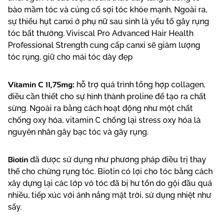
bào mầm tóc và củng cố sợi tóc khỏe mạnh. Ngoài ra,
sự thiếu hụt canxi ở phụ nữ sau sinh là yếu tố gây rụng
tóc bất thường. Viviscal Pro Advanced Hair Health
Professional Strength cung cấp canxi sẽ giảm lượng
tóc rụng, giữ cho mái tóc dày đẹp
Vitamin C 11,75mg:
hỗ trợ quá trình tổng hợp collagen,
điều cần thiết cho sự hình thành proline để tạo ra chất
sừng. Ngoài ra bằng cách hoạt động như một chất
chống oxy hóa, vitamin C chống lại stress oxy hóa là
nguyên nhân gây bạc tóc và gãy rụng.
Biotin
đã được sử dụng như phương pháp điều trị thay
thế cho chứng rụng tóc. Biotin có lợi cho tóc bằng cách
xây dựng lại các lớp vỏ tóc đã bị hư tổn do gội đầu quá
nhiều, tiếp xúc với ánh nắng mặt trời, sử dụng nhiệt như
sấy.