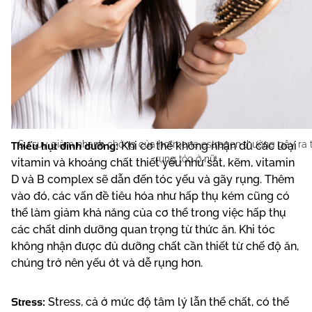
Thiếu hụt dinh dưỡng:
Sự suy giảm nhanh chóng của hormone estrogen thường gây ra t
Khi cơ thể không nhận đủ các loại
rụng tóc ở nữ
vitamin và khoáng chất thiết yếu như sắt, kẽm, vitamin
D và B complex sẽ dẫn đến tóc yếu và gãy rụng. Thêm
vào đó, các vấn đề tiêu hóa như hấp thụ kém cũng có
thể làm giảm khả năng của cơ thể trong việc hấp thụ
các chất dinh dưỡng quan trọng từ thức ăn. Khi tóc
không nhận được đủ dưỡng chất cần thiết từ chế độ ăn,
chúng trở nên yếu ớt và dễ rụng hơn.
Stress:
Stress, cả ở mức độ tâm lý lẫn thể chất, có thể