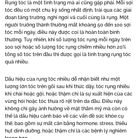
Rụng tóc là một tình trạng mà ai cũng gặp phải. Mỗi sợi
tóc đều có một chu kỳ sống nhất định, trải qua các giai
đoạn tăng trưởng, nghỉ ngơi và cuối cùng là rụng. Một
người trưởng thành thường mất khoảng 50 đến 100 sợi
tóc mỗi ngày, điều này được coi là hoàn toàn bình
thường. Tuy nhiên, khi số lượng tóc rụng mỗi ngày trên
100 sợi hoặc số lượng tóc rụng chiếm nhiều hơn 20%
tổng số tóc trên đầu thì được gọi là tình trạng rụng tóc
quá nhiều.
Dấu hiệu của rụng tóc nhiều dễ nhận biết như một
lượng lớn tóc trên gối sau khi thức dậy, tóc rụng nhiều
khi chải hoặc gội, hoặc thậm chí là sự xuất hiện của các
vùng hói hoặc tóc thưa rõ rệt trên da đầu. Điều này
không chỉ gây ảnh hưởng về mặt thẩm mỹ mà còn có
thể là dấu hiệu cảnh báo về các vấn đề sức khỏe cụ
thể, bao gồm sự mất cân bằng hormone, stress, thiếu
hụt dinh dưỡng, hoặc thậm chí là các bệnh lý nghiêm