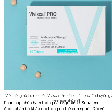
Thành phần dưỡng chất nổi bật
Viên uống Viviscal Pro
chứa phức hợp độc quyền
AminoMar™ – Phức hợp Protein từ Đại dương, chứa các
axit amin, khoáng chất và các dạng protein giúp tăng
cường sức khỏe tóc toàn diện. AminoMar™ cũng chứa
nhiều dưỡng chất cần thiết cho cơ thể.
Viên uống hỗ trợ mọc tóc Viviscal Pro được các bác sĩ, chuyên gi
trên toàn thế giới
Phức hợp chứa hàm lượng cao Squalene. Squalene
được phân bố khắp nơi trong cơ thể con người. Đối với