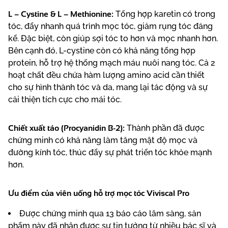
L – Cystine & L – Methionine:
Tổng hợp karetin có trong
tóc, đẩy nhanh quá trình mọc tóc, giảm rụng tóc đáng
kể. Đặc biệt, còn giúp sợi tóc to hơn và mọc nhanh hơn.
Bên cạnh đó, L-cystine còn có khả năng tổng hợp
protein, hỗ trợ hệ thống mạch máu nuôi nang tóc. Cả 2
hoạt chất đều chứa hàm lượng amino acid cần thiết
cho sự hình thành tóc và da, mang lại tác động và sự
cải thiện tích cực cho mái tóc.
Chiết xuất táo (Procyanidin B-2):
Thành phần đã được
chứng minh có khả năng làm tăng mật độ mọc và
đường kính tóc, thúc đẩy sự phát triển tóc khỏe mạnh
hơn.
Ưu điểm của viên uống hỗ trợ mọc tóc Viviscal Pro
Được chứng minh qua 13 báo cáo lâm sàng, sản
phẩm này đã nhận được sự tin tưởng từ nhiều bác sĩ và