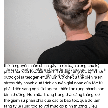
Stress:
Stress, bao gồm cả yếu tố tâm lý và thể chất, có
thể là nguyên nhân chính gây ra rối loạn trong chu kỳ
Tăng sản xuất nội tiết tố androgen là một trong các nguyên nhân
phát triển của tóc, dẫn đến tình trạng rụng tóc tạm thời
gây rụng tóc ở nam giới
được gọi là telogen effluvium. Cơ chế cụ thể diễn ra khi
stress đẩy nhanh quá trình chuyển giai đoạn của tóc từ
phát triển sang nghỉ (telogen), khiến tóc rụng nhanh hơn
bình thường. Hơn nữa, trong trạng thái căng thẳng, cơ
thể giảm sự phân chia của các tế bào tóc, qua đó làm
tăng tỷ lệ rụng tóc so với mức độ bình thường. Điều