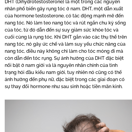
DHT (Dihydrotestosterone) là một trong các nguyên
nhân phổ biến gây rụng tóc ở nam. DHT, một dẫn xuất
của hormone testosterone, có tác động mạnh mẽ đến
nang tóc. Nó làm teo nang tóc và rút ngắn chu kỳ sống
của tóc, từ đó dẫn đến sự suy giảm sức khỏe tóc và
cuối cùng là rụng tóc. Khi DHT gắn vào các thụ thể trên
nang tóc, nó gây ức chế và làm suy yếu chức năng của
nang tóc, điều này không chỉ làm cho tóc mỏng đi mà
còn dẫn đến tóc rụng. Sự ảnh hưởng của DHT đặc biệt
nổi bật ở nam giới và là nguyên nhân chính của tình
trạng hói đầu kiểu nam giới, tuy nhiên nó cũng có thể
ảnh hưởng đến phụ nữ, đặc biệt trong các giai đoạn có
sự thay đổi hormone như sau sinh hoặc tiền mãn kinh.