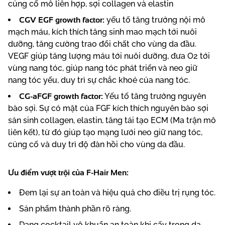
củng cố mô liên hợp, sợi collagen và elastin
CGV EGF growth factor:
yếu tố tăng trưởng nội mô
mạch máu, kích thích tăng sinh mao mạch tới nuôi
dưỡng, tăng cường trao đổi chất cho vùng da đầu.
VEGF giúp tăng lượng máu tới nuôi dưỡng, đưa O2 tới
vùng nang tóc, giúp nang tóc phát triển và neo giữ
nang tóc yếu, duy trì sự chắc khoẻ của nang tóc.
CG-aFGF growth factor:
Yếu tố tăng trưởng nguyên
bào sợi. Sự có mặt của FGF kích thích nguyên bào sợi
sản sinh collagen, elastin, tăng tái tạo ECM (Ma trận mô
liên kết), từ đó giúp tạo mạng lưới neo giữ nang tóc,
củng cố và duy trì độ đàn hồi cho vùng da đầu.
Ưu điểm vượt trội của F-Hair Men:
Đem lại sự an toàn và hiệu quả cho điều trị rụng tóc.
Sản phẩm thành phần rõ ràng.
Dạng cocktail vô khuẩn an toàn khi cấy trong da.