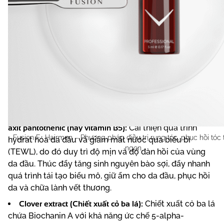
Bảng thành phần toàn diện của F-Hair Men
Hyaluronic acid 0,1%:
thành phần chính của chất nền
ngoại bào, có khả năng humectant, giúp dưỡng ẩm và
tái tạo vùng da đầu.
D-panthenol (Vitamin B5), Panthenol là tiền chất của
axit pantothenic (hay vitamin B5):
Cải thiện quá trình
Fusion F- Hairmen – Phương pháp điều trị rụng tóc, phục hồi tóc t
hydrat hóa da đầu và giảm mất nước qua biểu bì
ngọn
(TEWL), do đó duy trì độ mịn và độ đàn hồi của vùng
da đầu. Thúc đẩy tăng sinh nguyên bào sợi, đẩy nhanh
quá trình tái tạo biểu mô, giữ ẩm cho da đầu, phục hồi
da và chữa lành vết thương.
Clover extract (Chiết xuất cỏ ba lá):
Chiết xuất cỏ ba lá
chứa Biochanin A với khả năng ức chế 5-alpha-