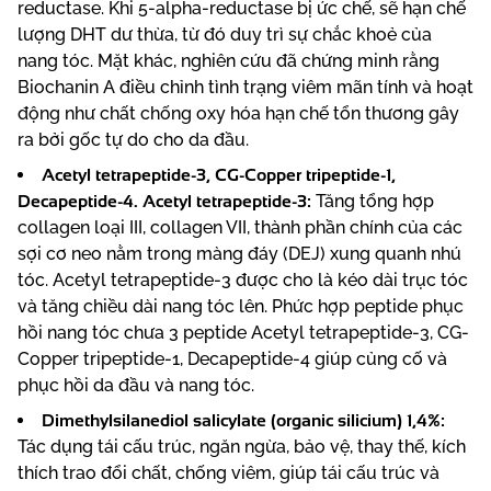
reductase. Khi 5-alpha-reductase bị ức chế, sẽ hạn chế
lượng DHT dư thừa, từ đó duy trì sự chắc khoẻ của
nang tóc. Mặt khác, nghiên cứu đã chứng minh rằng
Biochanin A điều chỉnh tình trạng viêm mãn tính và hoạt
động như chất chống oxy hóa hạn chế tổn thương gây
ra bởi gốc tự do cho da đầu.
Acetyl tetrapeptide-3, CG-Copper tripeptide-1,
Decapeptide-4. Acetyl tetrapeptide-3:
Tăng tổng hợp
collagen loại III, collagen VII, thành phần chính của các
sợi cơ neo nằm trong màng đáy (DEJ) xung quanh nhú
tóc. Acetyl tetrapeptide-3 được cho là kéo dài trục tóc
và tăng chiều dài nang tóc lên. Phức hợp peptide phục
hồi nang tóc chưa 3 peptide Acetyl tetrapeptide-3, CG-
Copper tripeptide-1, Decapeptide-4 giúp củng cố và
phục hồi da đầu và nang tóc.
Dimethylsilanediol salicylate (organic silicium) 1,4%:
Tác dụng tái cấu trúc, ngăn ngừa, bảo vệ, thay thế, kích
thích trao đổi chất, chống viêm, giúp tái cấu trúc và