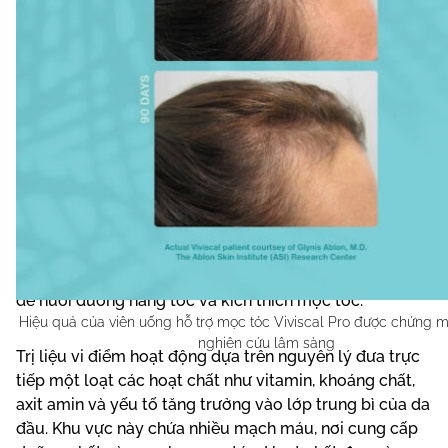
Trị liệu vi điểm
Trị liệu vi điểm là phương pháp điều trị rụng tóc không
phẫu thuật, trong đó hoạt chất được đưa trực tiếp vào
da đầu. Phương pháp này sử dụng một loạt các
vitamin, khoáng chất, axit amin, và yếu tố tăng trưởng
để nuôi dưỡng nang tóc và kích thích mọc tóc.
Hiệu quả của viên uống hỗ trợ mọc tóc Viviscal Pro được chứng m
nghiên cứu lâm sàng
Trị liệu vi điểm hoạt động dựa trên nguyên lý đưa trực
tiếp một loạt các hoạt chất như vitamin, khoáng chất,
axit amin và yếu tố tăng trưởng vào lớp trung bì của da
đầu. Khu vực này chứa nhiều mạch máu, nơi cung cấp