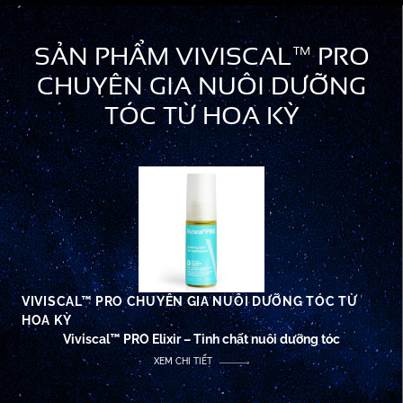
SẢN PHẨM VIVISCAL™ PRO
CHUYÊN GIA NUÔI DƯỠNG
TÓC TỪ HOA KỲ
VIVISCAL™ PRO CHUYÊN GIA NUÔI DƯỠNG TÓC TỪ
HOA KỲ
Viviscal™ PRO Elixir – Tinh chất nuôi dưỡng tóc
XEM CHI TIẾT