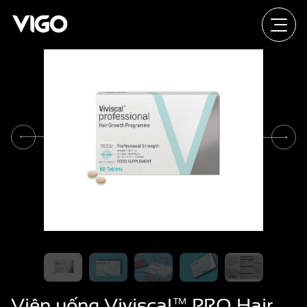
Viên uống Viviscal™ PRO Hair