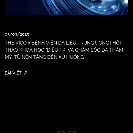
26
03/03/2025
13
THE VIGO x BỆNH VIỆN DA LIỄU TRUNG ƯƠNG | HỘI
t
THẢO KHOA HỌC “ĐIỀU TRỊ VÀ CHĂM SÓC DA THẨM
MỸ, TỪ NỀN TẢNG ĐẾN XU HƯỚNG”
BÀ
BÀI VIẾT