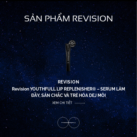
SẢN PHẨM REVISION
REVISION
Revision YOUTHFULL LIP REPLENISHER® – SERUM LÀM
ĐẦY, SĂN CHẮC VÀ TRẺ HÓA DEJ MÔI
XEM CHI TIẾT