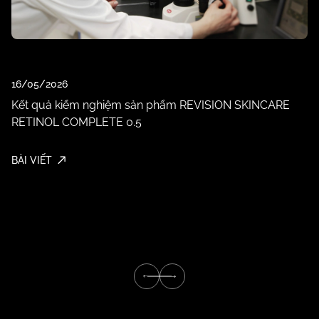
0
T
T
16/05/2026
M
Kết quả kiểm nghiệm sản phẩm REVISION SKINCARE
RETINOL COMPLETE 0.5
BÀ
BÀI VIẾT