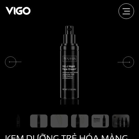
KEM DƯỠNG TRẺ HÓA MÀNG