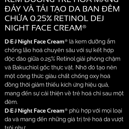
ĐÁY VÀ TÁI TẠO DA BAN ĐÊM
CHỨA 0.25% RETINOL DEJ
NIGHT FACE CREAM®
D·E·J Night Face Cream®
là kem dưỡng ẩm
chống lão hoá chuyên sâu với sự kết hợp
độc đáo giữa 0.25% Retinol giải phóng chậm
và Bakuchiol gốc thực vật. Nhờ đó tạo nên
một công thức giàu chất chống oxy hoá
đồng thời giảm thiếu kích ứng hiệu quả,
mang đến sự cải thiện về trẻ hoá chỉ sau một
đêm.
D·E·J Night Face Cream®
phù hợp với mọi loại
da và mang đến những giá trị trẻ hoá da vượt
trội như: