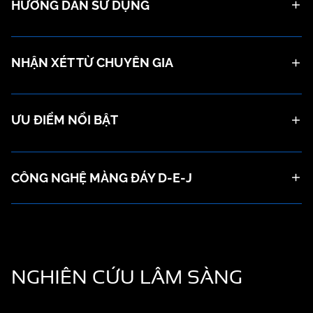
HƯỚNG DẪN SỬ DỤNG
NHẬN XÉT TỪ CHUYÊN GIA
ƯU ĐIỂM NỔI BẬT
CÔNG NGHỆ MÀNG ĐÁY D-E-J
NGHIÊN CỨU
LÂM SÀNG