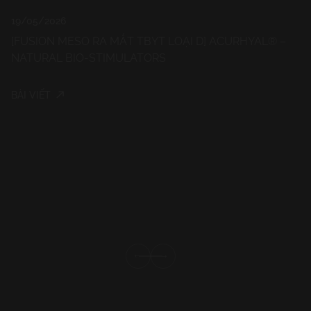
19/05/2026
[FUSION MESO RA MẮT TBYT LOẠI D] ACURHYAL® –
NATURAL BIO-STIMULATORS
11/0
BÀI VIẾT
[CA
TRO
NG
BÀI 