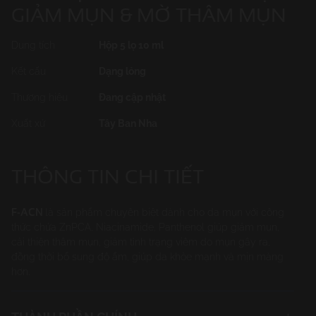
GIẢM MỤN & MỜ THÂM MỤN
Dung tích
Hộp 5 lọ 10 ml
Kết cấu
Dạng lỏng
Thương hiệu
Đang cập nhật
Xuất xứ
Tây Ban Nha
THÔNG TIN
CHI TIẾT
F-ACN
là sản phẩm chuyên biệt dành cho da mụn với công
thức chứa ZnPCA, Niacinamide, Panthenol giúp giảm mụn,
cải thiện thâm mụn, giảm tình trạng viêm do mụn gây ra,
đồng thời bổ sung độ ẩm, giúp da khỏe mạnh và mịn màng
hơn.