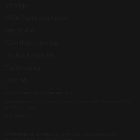
Về Vigo
Nhãn hàng phân phối
Sản phẩm
Kiến thức làm đẹp
Tin tức & sự kiện
Tuyển dụng
Liên hệ
CÔNG TY TNHH TM DV XNK THE VIGO
Giấy ĐKKD:
số 0317237424 cấp ngày 06/04/2022 tại Sở Kế hoạch và Đầu
tư TP. Hồ Chí Minh
MST:
0317237424
VĂN PHÒNG HỒ CHÍ MINH:
AP Tower, 518B Đường Điện Biên Phủ,
Phường Thạnh Mỹ Tây, TP. Hồ Chí Minh