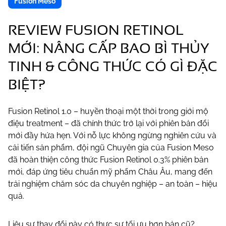
Fusion Meso
REVIEW FUSION RETINOL
MỚI: NÂNG CẤP BAO BÌ THỦY
TINH & CÔNG THỨC CÓ GÌ ĐẶC
BIỆT?
Fusion Retinol 1.0 – huyền thoại một thời trong giới mộ
điệu treatment – đã chính thức trở lại với phiên bản đổi
mới đầy hứa hẹn. Với nỗ lực không ngừng nghiên cứu và
cải tiến sản phẩm, đội ngũ Chuyên gia của Fusion Meso
đã hoàn thiện công thức Fusion Retinol 0.3% phiên bản
mới, đáp ứng tiêu chuẩn mỹ phẩm Châu Âu, mang đến
trải nghiệm chăm sóc da chuyên nghiệp – an toàn – hiệu
quả.
Liệu sự thay đổi này có thực sự tối ưu hơn bản cũ?