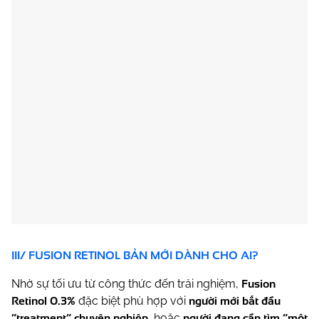
III/ FUSION RETINOL BẢN MỚI DÀNH CHO AI?
Fusion
Nhờ sự tối ưu từ công thức đến trải nghiệm,
Retinol 0.3%
người mới bắt đầu
đặc biệt phù hợp với
“treatment” chuyên nghiệp
người đang cần tìm “một
, hoặc