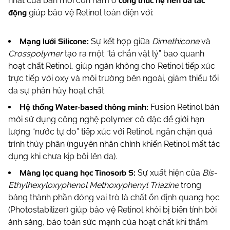
công thức hệ nền đa tác
nhất của bản mới còn nằm ở
động
giúp bảo vệ Retinol toàn diện với:
Mạng lưới Silicone:
Sự kết hợp giữa
Dimethicone
và
Crosspolymer
tạo ra một “lá chắn vật lý” bao quanh
hoạt chất Retinol, giúp ngăn không cho Retinol tiếp xúc
trực tiếp với oxy và môi trường bên ngoài, giảm thiểu tối
đa sự phân hủy hoạt chất.
Hệ thống Water-based thông minh:
Fusion Retinol bản
mới sử dụng công nghệ polymer cô đặc để giới hạn
lượng “nước tự do” tiếp xúc với Retinol, ngăn chặn quá
trình thủy phân (nguyên nhân chính khiến Retinol mất tác
dụng khi chưa kịp bôi lên da).
Màng lọc quang học Tinosorb S:
Sự xuất hiện của
Bis-
Ethylhexyloxyphenol Methoxyphenyl Triazine
trong
bảng thành phần đóng vai trò là chất ổn định quang học
(Photostabilizer) giúp bảo vệ Retinol khỏi bị biến tính bởi
ánh sáng, bảo toàn sức mạnh của hoạt chất khi thẩm