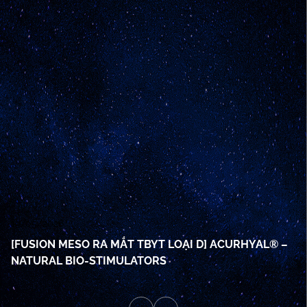
19/05/2026
07
[FUSION MESO RA MẮT TBYT LOẠI D] ACURHYAL® –
F
NATURAL BIO-STIMULATORS
P