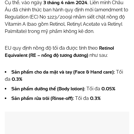
3 tháng 4 năm 2024
Cụ thể, vào ngày
, Liên minh Châu
Âu đã chính thức ban hành quy định mới
(amendment to
Regulation (EC) No 1223/2009)
nhằm siết chặt nồng độ
Vitamin A (bao gồm Retinol, Retinyl Acetate và Retinyl
Palmitate) trong mỹ phẩm không kê đơn.
Retinol
EU quy định nồng độ tối đa được tính theo
Equivalent (RE – nồng độ tương đương)
như sau:
Sản phẩm cho da mặt và tay (Face & Hand care):
Tối
0.3%
đa
Sản phẩm dưỡng thể (Body lotion):
0.05%
Tối đa
Sản phẩm rửa trôi (Rinse-off):
0.3%
Tối đa