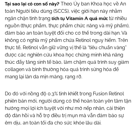
Tại sao lại có con số này?
Theo Ủy ban Khoa học về An
toàn Người tiêu dùng (SCCS), việc giới hạn này nhằm
tích tụ Vitamin A quá mức
ngăn chặn tình trạng
từ nhiều
nguồn (thực phẩm, thực phẩm chức năng và mỹ phẩm),
đảm bảo an toàn tuyệt đối cho cơ thể trong dài hạn. Và
không có nghĩa mỹ phẩm chứa Retinol nguy hiểm. Trên
thực tế, Retinol vẫn giữ vững vị thế là “tiêu chuẩn vàng”
được các nghiên cứu khoa học chứng minh khả năng
thúc đẩy tăng sinh tế bào, làm chậm quá trình suy giảm
collagen và bình thường hóa quá trình sừng hóa để
mang lại làn da mịn màng, rạng rỡ.
Do đó với nồng độ 0.3% tinh khiết trong Fusion Retinol
phiên bản mới, người dùng có thể hoàn toàn yên tâm tận
hưởng mọi lợi ích tuyệt vời như mờ nếp nhăn, cải thiện
độ đàn hồi và hỗ trợ điều trị mụn mà vẫn đảm bảo sự
êm dịu, an toàn tối đa cho sức khỏe lâu dài.