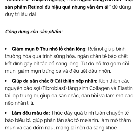
sản phẩm Retinol đủ hiệu quả nhưng vẫn êm ái”
để dùng
duy trì lâu dài.
Công dụng của sản phẩm:
Giảm mụn & Thu nhỏ lỗ chân lông:
Retinol giúp bình
thường hóa quá trình sừng hóa, ngăn chặn tế bào chết
kết dính gây bít tắc cổ nang lông. Từ đó hỗ trợ gom cồi
mụn, giảm mụn trứng cá và điều tiết dầu nhờn.
Giúp da săn chắc & Cải thiện nếp nhăn:
Kích thích các
nguyên bào sợi (Fibroblast) tăng sinh Collagen và Elastin
tại lớp trung bì, giúp da săn chắc, đàn hồi và làm mờ các
nếp nhăn li ti.
Làm đều màu da:
Thúc đẩy quá trình luân chuyển tế
bào biểu bì, giúp phân tán
sắc tố melanin, làm mờ thâm
mụn và các đốm nâu, mang lại nền da sáng khỏe.