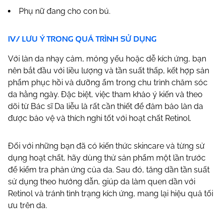
Phụ nữ đang cho con bú.
IV/ LƯU Ý TRONG QUÁ TRÌNH SỬ DỤNG
Với làn da nhạy cảm, mỏng yếu hoặc dễ kích ứng, bạn
nên bắt đầu với liều lượng và tần suất thấp, kết hợp sản
phẩm phục hồi và dưỡng ẩm trong chu trình chăm sóc
da hằng ngày. Đặc biệt, việc tham khảo ý kiến và theo
dõi từ Bác sĩ Da liễu là rất cần thiết để đảm bảo làn da
được bảo vệ và thích nghi tốt với hoạt chất Retinol.
Đối với những bạn đã có kiến thức skincare và từng sử
dụng hoạt chất, hãy dùng thử sản phẩm một lần trước
để kiểm tra phản ứng của da. Sau đó, tăng dần tần suất
sử dụng theo hướng dẫn, giúp da làm quen dần với
Retinol và tránh tình trạng kích ứng, mang lại hiệu quả tối
ưu trên da.