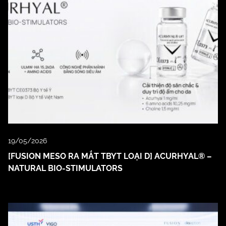
19/05/2026
[FUSION MESO RA MẮT TBYT LOẠI D] ACURHYAL® –
NATURAL BIO-STIMULATORS