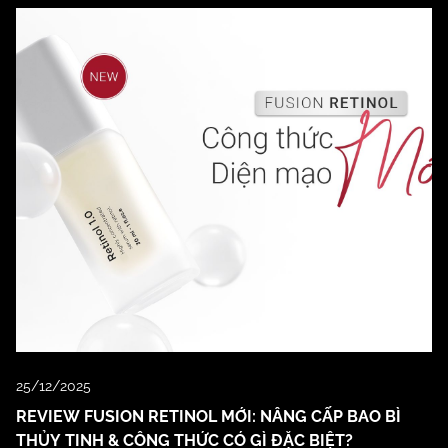
25/12/2025
REVIEW FUSION RETINOL MỚI: NÂNG CẤP BAO BÌ
THỦY TINH & CÔNG THỨC CÓ GÌ ĐẶC BIỆT?