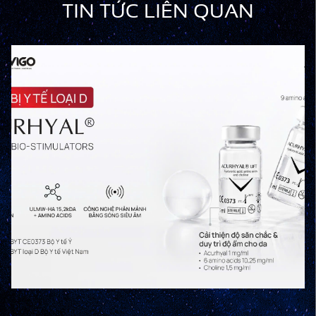
TIN TỨC LIÊN QUAN
19/05/2026
17