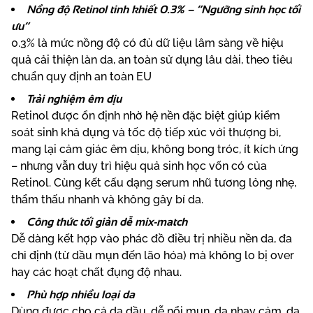
Nồng độ Retinol tinh khiết 0.3% – “Ngưỡng sinh học tối
ưu”
0.3% là mức nồng độ có đủ dữ liệu lâm sàng về hiệu
quả cải thiện làn da, an toàn sử dụng lâu dài, theo tiêu
chuẩn quy định an toàn EU
Trải nghiệm êm dịu
Retinol được ổn định nhờ hệ nền đặc biệt giúp kiểm
soát sinh khả dụng và tốc độ tiếp xúc với thượng bì,
mang lại cảm giác êm dịu, không bong tróc, ít kích ứng
– nhưng vẫn duy trì hiệu quả sinh học vốn có của
Retinol. Cùng kết cấu dạng serum nhũ tương lỏng nhẹ,
thẩm thấu nhanh và không gây bí da.
Công thức tối giản dễ mix-match
Dễ dàng kết hợp vào phác đồ điều trị nhiều nền da, đa
chỉ định (từ dầu mụn đến lão hóa) mà không lo bị over
hay các hoạt chất đụng độ nhau.
Phù hợp nhiều loại da
Dùng được cho cả da dầu, dễ nổi mụn, da nhạy cảm, da