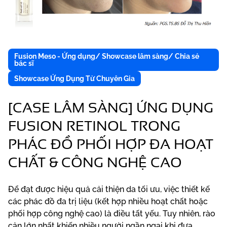
Fusion Meso - Ứng dụng/ Showcase lâm sàng/ Chia sẻ
bác sĩ
Showcase Ứng Dụng Từ Chuyên Gia
[CASE LÂM SÀNG] ỨNG DỤNG
FUSION RETINOL TRONG
PHÁC ĐỒ PHỐI HỢP ĐA HOẠT
CHẤT & CÔNG NGHỆ CAO
Để đạt được hiệu quả cải thiện da tối ưu, việc thiết kế
các phác đồ đa trị liệu (kết hợp nhiều hoạt chất hoặc
phối hợp công nghệ cao) là điều tất yếu. Tuy nhiên, rào
cản lớn nhất khiến nhiều người ngần ngại khi đưa