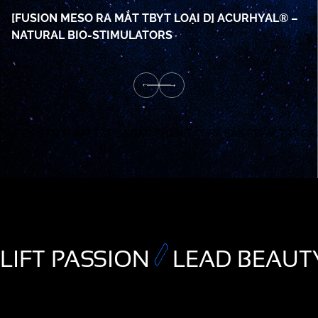
[FUSION MESO RA MẮT TBYT LOẠI D] ACURHYAL® –
R
NATURAL BIO-STIMULATORS
B
TẤT CẢ SẢN PHẨM
TẤT CẢ SẢN PHẨM
TẤT CẢ SẢN PHẨM
TẤT CẢ
LIFT PASSION
LEAD BEAUT