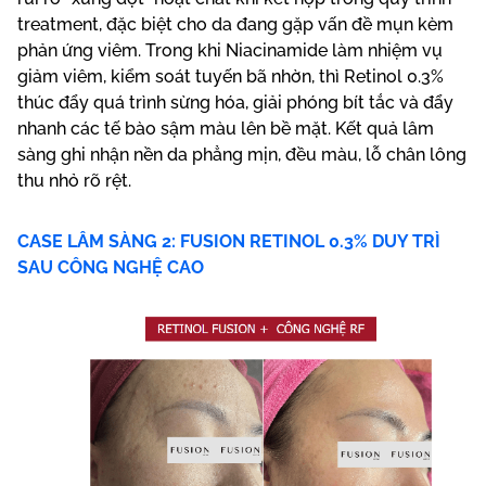
treatment, đặc biệt cho da đang gặp vấn đề mụn kèm
phản ứng viêm. Trong khi Niacinamide làm nhiệm vụ
giảm viêm, kiểm soát tuyến bã nhờn, thì Retinol 0.3%
thúc đẩy quá trình sừng hóa, giải phóng bít tắc và đẩy
nhanh các tế bào sậm màu lên bề mặt. Kết quả lâm
sàng ghi nhận nền da phẳng mịn, đều màu, lỗ chân lông
thu nhỏ rõ rệt.
CASE LÂM SÀNG 2: FUSION RETINOL 0.3% DUY TRÌ
SAU CÔNG NGHỆ CAO