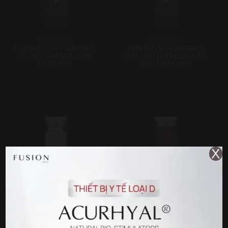
FUSION MESO
FUSION MESO
FUSION F-ACN – TINH CHẤT
FUSION F-MESOMATRIX –
HỖ TRỢ GIẢM MỤN & MỜ
TINH CHẤT DƯỠNG DA & HỖ
THÂM MỤN
TRỢ LÀM MỜ SẸO
X
FUSION MESO
FUSION MESO
FUSION F-HA – TINH CHẤT
FUSION F-XFC+ – TINH CHẤT
DƯỠNG ẨM & GIẢM NẾP NHĂN
DƯỠNG DA CĂNG BÓNG &
GIẢM NẾP NHĂN