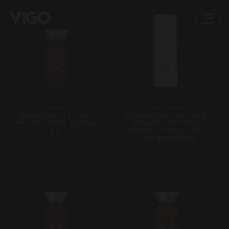
FUSION MESO
FUSION MESO
FUSION F-HA LIFT – TINH
FUSION RETINOL 0.3% (NEW
CHẤT CĂNG MƯỚT, SĂN CHẮC
VERSION) – TINH CHẤT
DA
RETINOL DƯỠNG DA SĂN
CHẮC & MỊN MÀNG