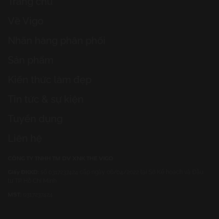
Trang chủ
Về Vigo
Nhãn hàng phân phối
Sản phẩm
Kiến thức làm đẹp
Tin tức & sự kiện
Tuyển dụng
Liên hệ
CÔNG TY TNHH TM DV XNK THE VIGO
Giấy ĐKKD:
số 0317237424 cấp ngày 06/04/2022 tại Sở Kế hoạch và Đầu
tư TP. Hồ Chí Minh
MST:
0317237424