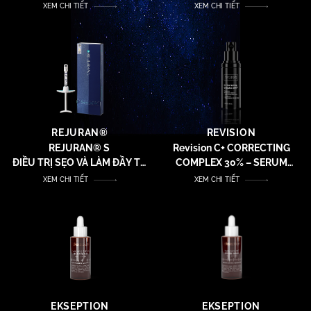
DIỆN
MẮT & MÔI
XEM CHI TIẾT
XEM CHI TIẾT
REJURAN®
REVISION
REJURAN® S
Revision C+ CORRECTING
ĐIỀU TRỊ SẸO VÀ LÀM ĐẦY TỰ
COMPLEX 30% – SERUM
NHIÊN
DƯỠNG SÁNG DA VÀ CHỐNG
XEM CHI TIẾT
XEM CHI TIẾT
OXY HOÁ
EKSEPTION
EKSEPTION