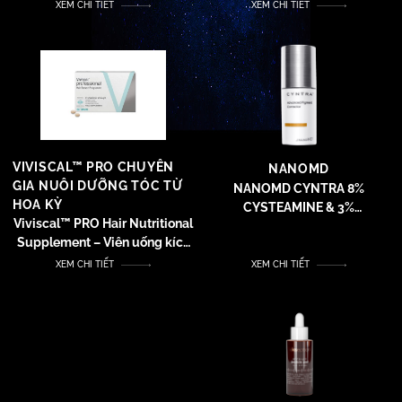
XEM CHI TIẾT
XEM CHI TIẾT
VIVISCAL™ PRO CHUYÊN
NANOMD
GIA NUÔI DƯỠNG TÓC TỪ
NANOMD CYNTRA 8%
HOA KỲ
CYSTEAMINE & 3%
Viviscal™ PRO Hair Nutritional
TRANEXAMIC ACID – KEM
Supplement – Viên uống kích
DƯỠNG SÁNG ĐỀU MÀU DA
thích mọc tóc
XEM CHI TIẾT
XEM CHI TIẾT