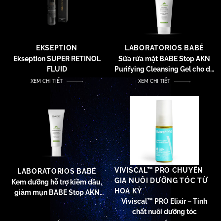
EKSEPTION
LABORATORIOS BABÉ
Ekseption SUPER RETINOL
Sữa rửa mặt BABE Stop AKN
FLUID
Purifying Cleansing Gel cho da
dầu mụn
XEM CHI TIẾT
XEM CHI TIẾT
VIVISCAL™ PRO CHUYÊN
LABORATORIOS BABÉ
GIA NUÔI DƯỠNG TÓC TỪ
Kem dưỡng hỗ trợ kiềm dầu,
HOA KỲ
giảm mụn BABE Stop AKN
Viviscal™ PRO Elixir – Tinh
Mattifying Fluid
chất nuôi dưỡng tóc