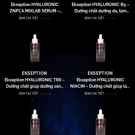
Ekseption HYALURONIC
Ekseption HYALURONIC B5 –
ZNPCA MIXLAB SERUM –
Dưỡng chất dưỡng da, làm
Dưỡng chất giúp giảm dầu
mềm và dưỡng ẩm, giúp da
XEM CHI TIẾT
XEM CHI TIẾT
thừa và hỗ trợ giảm mụn
trông khỏe mạnh
EKSEPTION
EKSEPTION
Ekseption HYALURONIC TRX –
Ekseption HYALURONIC
Dưỡng chất giúp dưỡng sáng
NIACIN – Dưỡng chất giúp làm
da và hỗ trợ giúp làm mờ thâm
mờ thâm nám, hỗ trợ giảm
XEM CHI TIẾT
XEM CHI TIẾT
nám
mụn và giúp da mịn màng