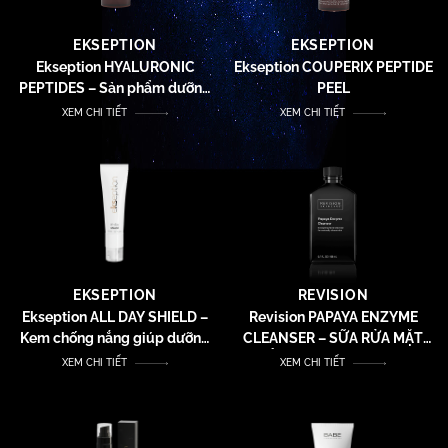
EKSEPTION
EKSEPTION
Ekseption HYALURONIC
Ekseption COUPERIX PEPTIDE
PEPTIDES – Sản phẩm dưỡng
PEEL
da, giúp làm giảm nếp nhăn
XEM CHI TIẾT
XEM CHI TIẾT
trên da, giúp dưỡng ẩm da và
giúp da mịn màng
EKSEPTION
REVISION
Ekseption ALL DAY SHIELD –
Revision PAPAYA ENZYME
Kem chống nắng giúp dưỡng
CLEANSER – SỮA RỬA MẶT
ẩm và giúp da mịn màng, căng
TẨY TẾ BÀO CHẾT NHẸ
XEM CHI TIẾT
XEM CHI TIẾT
bóng
NHÀNG VỚI ENZYME ĐU ĐỦ