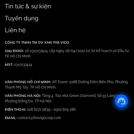
Tin tức & sự kiện
Tuyển dụng
Liên hệ
CÔNG TY TNHH TM DV XNK THE VIGO
Giấy ĐKKD:
số 0317237424 cấp ngày 06/04/2022 tại Sở Kế hoạch và Đầu tư
TP. Hồ Chí Minh
MST:
0317237424
VĂN PHÒNG HỒ CHÍ MINH:
AP Tower, 518B Đường Điện Biên Phủ, Phường
Thạnh Mỹ Tây, TP. Hồ Chí Minh
VĂN PHÒNG HÀ NỘI:
Tầng 4, Tòa nhà Green Diamond, Số 93 Láng Hạ,
Phường Đống Đa, TP Hà Nội.
ĐIỆN THOẠI:
028 6272 9839
-
0902 805 286
EMAIL:
contact@thevigocorp.com