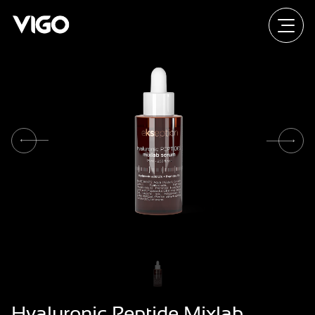
Hyaluronic Peptide Mixlab