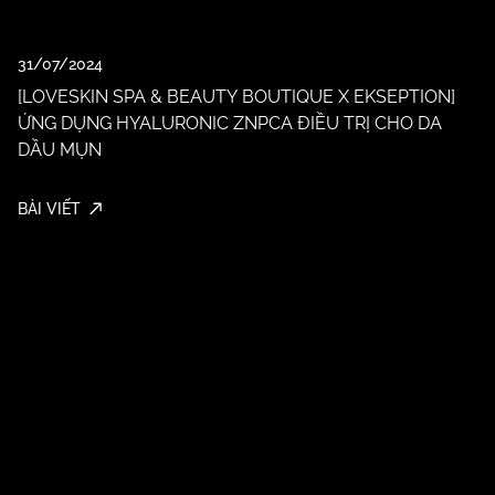
31/07/2024
[LOVESKIN SPA & BEAUTY BOUTIQUE X EKSEPTION]
ỨNG DỤNG HYALURONIC ZNPCA ĐIỀU TRỊ CHO DA
DẦU MỤN
[
H
M
BÀI VIẾT
BÀ