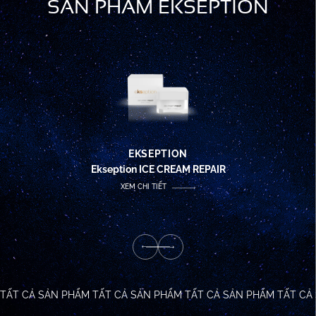
SẢN PHẨM EKSEPTION
EKSEPTION
Ekseption ICE CREAM REPAIR
XEM CHI TIẾT
TẤT CẢ SẢN PHẨM
TẤT CẢ SẢN PHẨM
TẤT CẢ SẢN PHẨM
TẤT CẢ