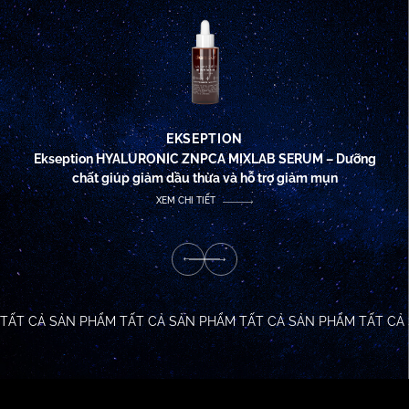
EKSEPTION
Ekseption HYALURONIC ZNPCA MIXLAB SERUM – Dưỡng
chất giúp giảm dầu thừa và hỗ trợ giảm mụn
XEM CHI TIẾT
TẤT CẢ SẢN PHẨM
TẤT CẢ SẢN PHẨM
TẤT CẢ SẢN PHẨM
TẤT CẢ