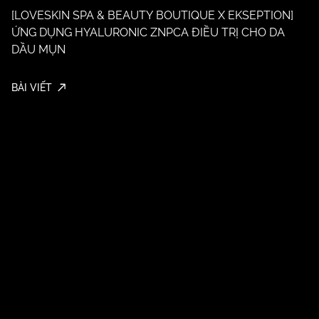
[LOVESKIN SPA & BEAUTY BOUTIQUE X EKSEPTION]
ỨNG DỤNG HYALURONIC ZNPCA ĐIỀU TRỊ CHO DA
DẦU MỤN
[
H
M
BÀI VIẾT
BÀ