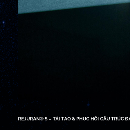
17/06/2026
REJURAN® S – TÁI TẠO & PHỤC HỒI CẤU TRÚC Đ