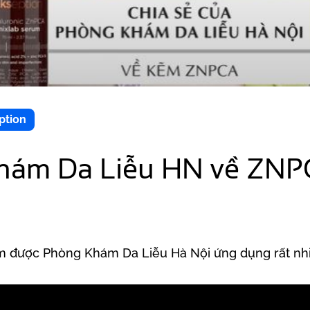
ption
hám Da Liễu HN về ZNPC
 được Phòng Khám Da Liễu Hà Nội ứng dụng rất nh