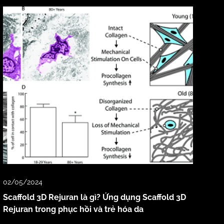
02/05/2024
Scaffold 3D Rejuran là gì? Ứng dụng Scaffold 3D
Rejuran trong phục hồi và trẻ hóa da