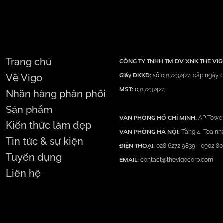
Trang chủ
CÔNG TY TNHH TM DV XNK THE VI
Giấy ĐKKD:
Về Vigo
số 0317237424 cấp ngày 0
MST:
0317237424
Nhãn hàng phân phối
Sản phẩm
VĂN PHÒNG HỒ CHÍ MINH:
AP Tower
Kiến thức làm đẹp
VĂN PHÒNG HÀ NỘI:
Tầng 4, Tòa nh
Tin tức & sự kiện
ĐIỆN THOẠI:
028 6272 9839
-
0902 80
Tuyển dụng
EMAIL:
contact@thevigocorp.com
Liên hệ