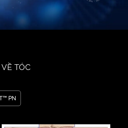
 VỀ TÓC
OT™ PN