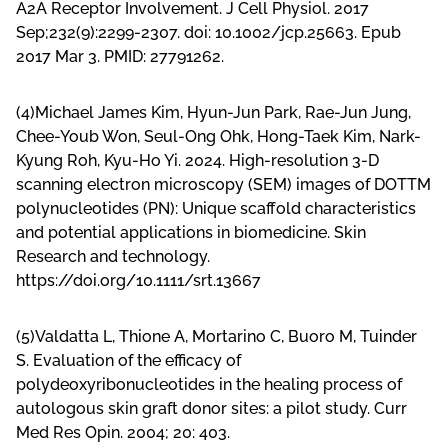
A2A Receptor Involvement. J Cell Physiol. 2017
Sep;232(9):2299-2307. doi: 10.1002/jcp.25663. Epub
2017 Mar 3. PMID: 27791262.
(4)Michael James Kim, Hyun-Jun Park, Rae-Jun Jung,
Chee-Youb Won, Seul-Ong Ohk, Hong-Taek Kim, Nark-
Kyung Roh, Kyu-Ho Yi. 2024. High-resolution 3-D
scanning electron microscopy (SEM) images of DOTTM
polynucleotides (PN): Unique scaffold characteristics
and potential applications in biomedicine. Skin
Research and technology.
https://doi.org/10.1111/srt.13667
(5)Valdatta L, Thione A, Mortarino C, Buoro M, Tuinder
S. Evaluation of the efficacy of
polydeoxyribonucleotides in the healing process of
autologous skin graft donor sites: a pilot study. Curr
Med Res Opin. 2004; 20: 403.