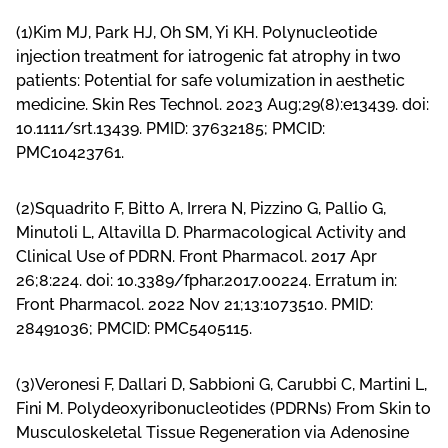
(1)Kim MJ, Park HJ, Oh SM, Yi KH. Polynucleotide
injection treatment for iatrogenic fat atrophy in two
patients: Potential for safe volumization in aesthetic
medicine. Skin Res Technol. 2023 Aug;29(8):e13439. doi:
10.1111/srt.13439. PMID: 37632185; PMCID:
PMC10423761
.
(2)Squadrito F, Bitto A, Irrera N, Pizzino G, Pallio G,
Minutoli L, Altavilla D. Pharmacological Activity and
Clinical Use of PDRN. Front Pharmacol. 2017 Apr
26;8:224. doi: 10.3389/fphar.2017.00224. Erratum in:
Front Pharmacol. 2022 Nov 21;13:1073510. PMID:
28491036; PMCID: PMC5405115.
(3)Veronesi F, Dallari D, Sabbioni G, Carubbi C, Martini L,
Fini M. Polydeoxyribonucleotides (PDRNs) From Skin to
Musculoskeletal Tissue Regeneration via Adenosine