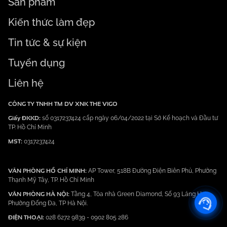
Sản phẩm
Kiến thức làm đẹp
Tin tức & sự kiện
Tuyển dụng
Liên hệ
CÔNG TY TNHH TM DV XNK THE VIGO
Giấy ĐKKD:
số 0317237424 cấp ngày 06/04/2022 tại Sở Kế hoạch và Đầu tư
TP. Hồ Chí Minh
MST:
0317237424
VĂN PHÒNG HỒ CHÍ MINH:
AP Tower, 518B Đường Điện Biên Phủ, Phường
Thạnh Mỹ Tây, TP. Hồ Chí Minh
VĂN PHÒNG HÀ NỘI:
Tầng 4, Tòa nhà Green Diamond, Số 93 Láng Hạ,
Phường Đống Đa, TP Hà Nội.
ĐIỆN THOẠI:
028 6272 9839
-
0902 805 286