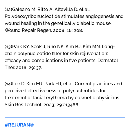
(12)Galeano M, Bitto A, Altavilla D, et al.
Polydeoxyribonucleotide stimulates angiogenesis and
wound healing in the genetically diabetic mouse.
Wound Repair Regen. 2008; 16: 208.
(13)Park KY, Seok J, Rho NK, Kim BJ, Kim MN. Long-
chain polynucleotide filler for skin rejuvenation:
efficacy and complications in five patients. Dermatol
Ther. 2016; 29: 37.
(14)Lee D, Kim MJ, Park HJ, et al. Current practices and
perceived effectiveness of polynucleotides for
treatment of facial erythema by cosmetic physicians.
Skin Res Technol. 2023; 29:e13466.
REJURAN®