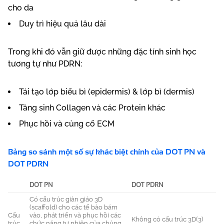
cho da
Duy trì hiệu quả lâu dài
Trong khi đó vẫn giữ được những đặc tính sinh học
tương tự như PDRN:
Tái tạo lớp biểu bì (epidermis) & lớp bì (dermis)
Tăng sinh Collagen và các Protein khác
Phục hồi và củng cố ECM
Bảng so sánh một số sự khác biệt chính của DOT PN và
DOT PDRN
DOT PN
DOT PDRN
Có cấu trúc giàn giáo 3D
(scaffold) cho các tế bào bám
Cấu
vào, phát triển và phục hồi các
Không có cấu trúc 3D
(3)
trúc
chức năng tự nhiên của chúng,