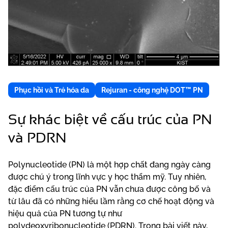
Phục hồi và Trẻ hóa da
Rejuran - công nghệ DOT™ PN
Sự khác biệt về cấu trúc của PN
và PDRN
Polynucleotide (PN) là một hợp chất đang ngày càng
được chú ý trong lĩnh vực y học thẩm mỹ. Tuy nhiên,
đặc điểm cấu trúc của PN vẫn chưa được công bố và
từ lâu đã có những hiểu lầm rằng cơ chế hoạt động và
hiệu quả của PN tương tự như
polydeoxyribonucleotide (PDRN). Trong bài viết này,