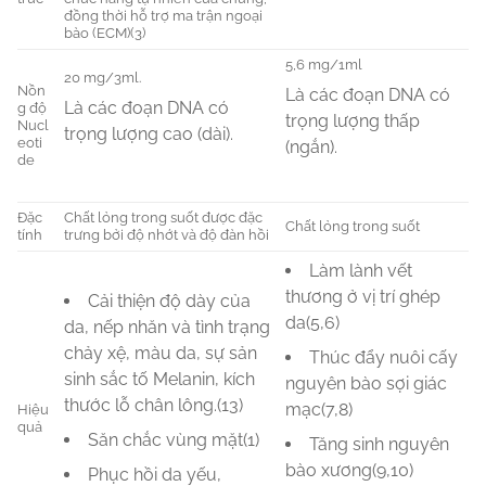
đồng thời hỗ trợ ma trận ngoại
bào (ECM)
(3)
5,6 mg/1ml
20 mg/3ml.
Nồn
Là các đoạn DNA có
Là các đoạn DNA có
g độ
trọng lượng thấp
Nucl
trọng lượng cao (dài).
eoti
(ngắn).
de
Đặc
Chất lỏng trong suốt được đặc
Chất lỏng trong suốt
tính
trưng bởi độ nhớt và độ đàn hồi
Làm lành vết
thương ở vị trí ghép
Cải thiện độ dày của
da
(5,6)
da, nếp nhăn và tình trạng
chảy xệ, màu da, sự sản
Thúc đẩy nuôi cấy
sinh sắc tố Melanin, kích
nguyên bào sợi giác
thước lỗ chân lông.
(13)
mạc
(7,8)
Hiệu
quả
Săn chắc vùng mặt
(1)
Tăng sinh nguyên
bào xương
(9,10)
Phục hồi da yếu,