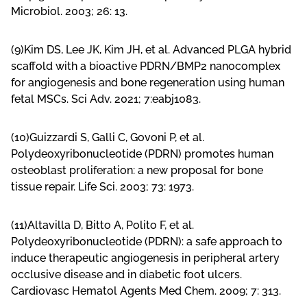
Microbiol. 2003; 26: 13.
(9)Kim DS, Lee JK, Kim JH, et al. Advanced PLGA hybrid
scaffold with a bioactive PDRN/BMP2 nanocomplex
for angiogenesis and bone regeneration using human
fetal MSCs. Sci Adv. 2021; 7:eabj1083.
(10)Guizzardi S, Galli C, Govoni P, et al.
Polydeoxyribonucleotide (PDRN) promotes human
osteoblast proliferation: a new proposal for bone
tissue repair. Life Sci. 2003; 73: 1973.
(11)Altavilla D, Bitto A, Polito F, et al.
Polydeoxyribonucleotide (PDRN): a safe approach to
induce therapeutic angiogenesis in peripheral artery
occlusive disease and in diabetic foot ulcers.
Cardiovasc Hematol Agents Med Chem. 2009; 7: 313.