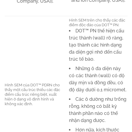
and Ion Company, USA)].
Company, USA)].
Hình SEM trên cho thấy các đặc
điểm độc đáo của DOT™ PN:
DOT™ PN thể hiện cấu
trúc thành (wall) rõ ràng,
tạo thành các hình dạng
đa diện gợi nhớ đến cấu
trúc tế bào.
Những ô đa diện này
có các thành (wall) có độ
dày mịn và đồng đều, có
Hình SEM của DOT™ PDRN cho
độ dày dưới 0,1 micromet.
thấy một cấu trúc thiếu các đặc
điểm cấu trúc riêng biệt, xuất
Các ô dường như trống
hiện ở dạng vô định hình và
không xác định.
rỗng, không có bất kỳ
thành phần nào có thể
nhận dạng được.
Hơn nữa, kích thước