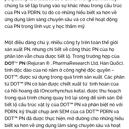
chúng ta sẽ tập trung vào sự khác nhau trong cấu trúc
của PN và PDRN, từ đó có những hiểu biết xa hơn về
ứng dụng lâm sàng chuyên sâu và cơ chế hoạt động
của PN trong lĩnh vực y học thẩm mỹ.
Một điều đáng chú ý, nhiều công ty trên toàn thế giới
sản xuất PN, nhưng chi tiết về công thức PN của họ
phần lớn vẫn chưa được tiết lộ. Trong trường hợp của
DOT™ PN
(Rejuran ® , PharmaResearch Ltd, Hàn Quốc),
tính độc đáo của nó nằm ở công nghệ độc quyền –
DOT™, được sử dụng trong quá trình sản xuất. Các phân
tử DOT™ PN cơ bản được chiết xuất từ ​ tinh hoàn của
cá hồi hoang dã (Oncorhynchus keta), được thu hoạch
trong quá trình chúng quay trở lại sông để sinh sản. Để
tiết lộ cấu trúc vật lý của DOT™ PN và phân biệt nó với
PDRN, kỹ thuật chụp ảnh SEM của cả DOT™ PDRN và
DOT™ PN đã được thực hiện, mở đường cho những hiểu
biết xa hơn về ứng dụng lâm sàng chuyên sâu và hoạt