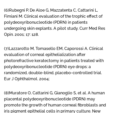
(6)Rubegni P, De Aloe G, Mazzatenta C, Cattarini L,
Fimiani M. Clinical evaluation of the trophic effect of
polydeoxyribonucleotide (PDRN) in patients
undergoing skin explants. A pilot study. Curr Med Res
Opin. 2001; 17: 128.
(7)Lazzarotto M, Tomasello EM, Caporossi A. Clinical
evaluation of corneal epithelialization after
photorefractive keratectomy in patients treated with
polydeoxyribonucleotide (PDRN) eye drops: a
randomized, double-blind, placebo-controlled trial.
Eur J Ophthalmol. 2004;
(8)Muratore O, Cattarini G, Gianoglio S, et al. A human
placental polydeoxyribonucleotide (PDRN) may
promote the growth of human corneal fibroblasts and
iris pigment epithelial cells in primary culture. New