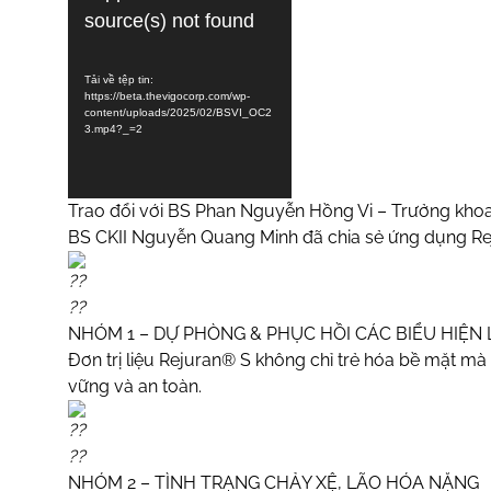
n
source(s) not found
h
c
Tải về tệp tin:
h
https://beta.thevigocorp.com/wp-
ơ
content/uploads/2025/02/BSVI_OC2
3.mp4?_=2
i
V
i
Trao đổi với BS Phan Nguyễn Hồng Vi – Trưởng khoa
d
BS CKII Nguyễn Quang Minh đã chia sẻ ứng dụng Re
e
o
NHÓM 1 – DỰ PHÒNG & PHỤC HỒI CÁC BIỂU HIỆN
Đơn trị liệu Rejuran® S không chỉ trẻ hóa bề mặt mà
vững và an toàn.
NHÓM 2 – TÌNH TRẠNG CHẢY XỆ, LÃO HÓA NẶNG