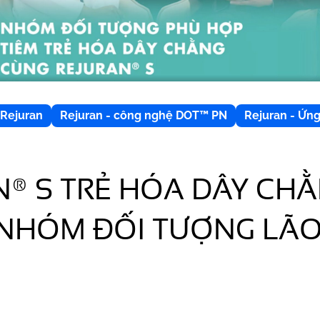
Rejuran
Rejuran - công nghệ DOT™ PN
Rejuran - Ứn
® S TRẺ HÓA DÂY CHẰ
 NHÓM ĐỐI TƯỢNG LÃ