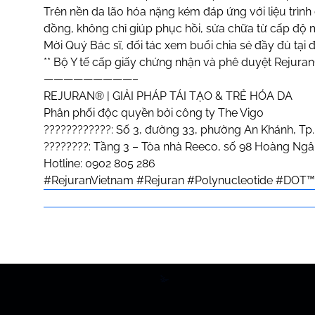
Trên nền da lão hóa nặng kém đáp ứng với liệu trình
đồng, không chỉ giúp phục hồi, sửa chữa từ cấp độ m
Mời Quý Bác sĩ, đối tác xem buổi chia sẻ đầy đủ tại 
** Bộ Y tế cấp giấy chứng nhận và phê duyệt Rejuran® l
—————————–
REJURAN® | GIẢI PHÁP TÁI TẠO & TRẺ HÓA DA
Phân phối độc quyền bởi công ty The Vigo
????????????: Số 3, đường 33, phường An Khánh, Tp
????????: Tầng 3 – Tòa nhà Reeco, số 98 Hoàng Ng
Hotline: 0902 805 286
#RejuranVietnam
#Rejuran
#Polynucleotide
#DOT