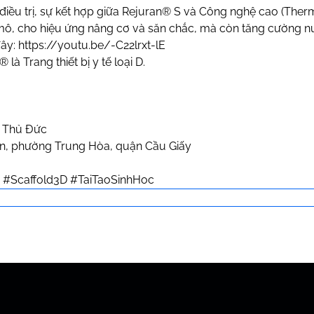
 điều trị, sự kết hợp giữa Rejuran® S và Công nghệ cao (Ther
ô, cho hiệu ứng nâng cơ và săn chắc, mà còn tăng cường nuôi
đây:
https://youtu.be/-C22lrxt-lE
à Trang thiết bị y tế loại D.
. Thủ Đức
ân, phường Trung Hòa, quận Cầu Giấy
™
#Scaffold3D
#TaiTaoSinhHoc