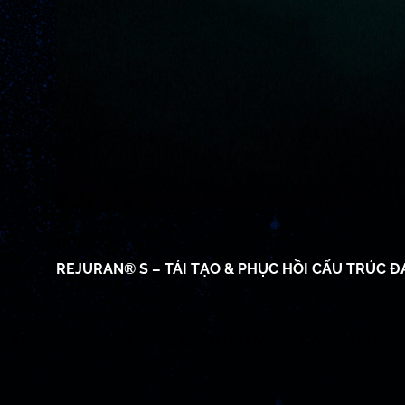
17/06/2026
REJURAN® S – TÁI TẠO & PHỤC HỒI CẤU TRÚC Đ
TẤT CẢ SẢN PHẨM
TẤT CẢ SẢN PHẨM
TẤT CẢ SẢN PHẨM