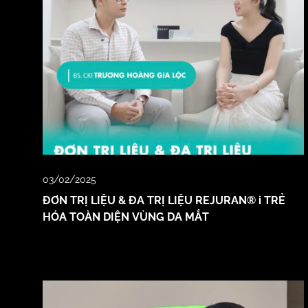
03/02/2025
ĐƠN TRỊ LIỆU & ĐA TRỊ LIỆU REJURAN® i TRẺ
HÓA TOÀN DIỆN VÙNG DA MẮT