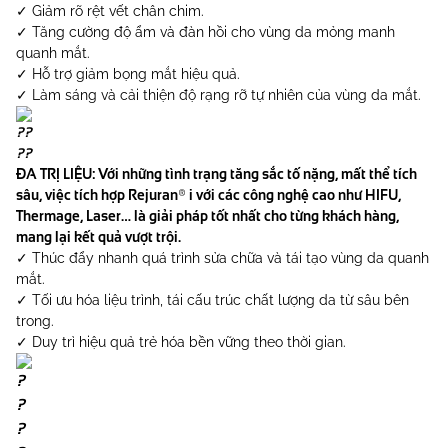
✓ Giảm rõ rệt vết chân chim.
✓ Tăng cường độ ẩm và đàn hồi cho vùng da mỏng manh
quanh mắt.
✓ Hỗ trợ giảm bọng mắt hiệu quả.
✓ Làm sáng và cải thiện độ rạng rỡ tự nhiên của vùng da mắt.
ĐA TRỊ LIỆU: Với những tình trạng tăng sắc tố nặng, mất thể tích
sâu, việc tích hợp Rejuran® i với các công nghệ cao như HIFU,
Thermage, Laser… là giải pháp tốt nhất cho từng khách hàng,
mang lại kết quả vượt trội.
✓ Thúc đẩy nhanh quá trình sửa chữa và tái tạo vùng da quanh
mắt.
✓ Tối ưu hóa liệu trình, tái cấu trúc chất lượng da từ sâu bên
trong.
✓ Duy trì hiệu quả trẻ hóa bền vững theo thời gian.