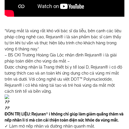
“Vùng mắt là vùng rất khó với bác sĩ da liễu, bên cạnh các liệu
pháp công nghệ cao, Rejuran® i là sản phẩm bác sĩ cảm thấy
tự tin khi tư vấn và thực hiện liệu trình cho khách hàng trong
vòng 6 tháng nay.”
– BS CKI Trương Hoàng Gia Lộc nhận định Rejuran® i là giải
pháp toàn diện cho vùng da mắt –
Được chứng nhận là Trang thiết bị y tế loại D, Rejuran® i có độ
tương thích cao và an toàn khi ứng dụng cho cả vùng mí mắt
trên và dưới. Với công nghệ ưu việt DOT™ Polynucleotide,
Rejuran® i có khả năng tái tạo và trẻ hoá vùng da mắt một
cách tinh tế và bền vững.
ĐƠN TRỊ LIỆU: Rejuran® i không chỉ giúp làm giảm quầng thâm và
nếp nhăn li ti mà còn cải thiện toàn diện sức khỏe da vùng mắt.
✓ Làm mờ nếp nhăn và đường nhăn quanh mắt.