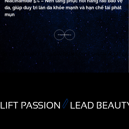
Niacinamide 5% – Nền tảng phục hồi hàng rào bảo vệ
P
da, giúp duy trì làn da khỏe mạnh và hạn chế tái phát
H
mụn
L
TẤT CẢ SẢN PHẨM
TẤT CẢ SẢN PHẨM
TẤT CẢ SẢN PHẨM
TẤT CẢ
LIFT PASSION
LEAD BEAUT