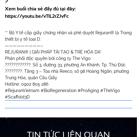
Xem buổi chia sẻ đầy đủ tại đây:
https://youtu.be/vTIL2rZJvFc
** Bộ Y tế cấp giấy chứng nhận và phê duyệt Rejuran® là Trang
thiết bị y tế loại D.
—————————–
REJURAN® | GIẢI PHÁP TÁI TẠO & TRẺ HÓA DA*
Phân phối độc quyền bởi công ty The Vigo
????????????: Số 3, đường 33, phường An Khánh, Tp. Thủ Đức
????????: Tầng 3 – Tòa nhà Reeco, số 98 Hoàng Ngân, phường
Trung Hòa, quận Cầu Giấy
Hotline: 0902 805 286
#RejuranVietnam
#BioRegeneration
#ProAging
#TheVigo
#Scaffold3D
TIN TỨC LIÊN QUAN