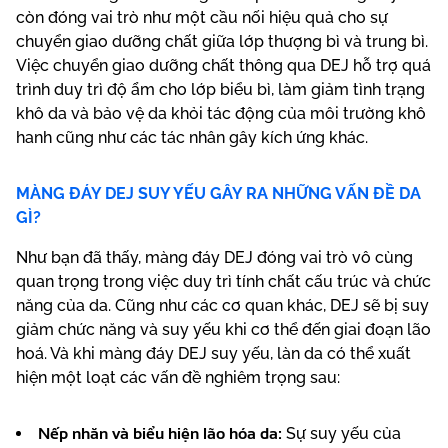
còn đóng vai trò như một cầu nối hiệu quả cho sự
chuyển giao dưỡng chất giữa lớp thượng bì và trung bì.
Việc chuyển giao dưỡng chất thông qua DEJ hỗ trợ quá
trình duy trì độ ẩm cho lớp biểu bì, làm giảm tình trạng
khô da và bảo vệ da khỏi tác động của môi trường khô
hanh cũng như các tác nhân gây kích ứng khác.
MÀNG ĐÁY DEJ SUY YẾU GÂY RA NHỮNG VẤN ĐỀ DA
GÌ?
Như bạn đã thấy, màng đáy DEJ đóng vai trò vô cùng
quan trọng trong việc duy trì tính chất cấu trúc và chức
năng của da. Cũng như các cơ quan khác, DEJ sẽ bị suy
giảm chức năng và suy yếu khi cơ thể đến giai đoạn lão
hoá. Và khi màng đáy DEJ suy yếu, làn da có thể xuất
hiện một loạt các vấn đề nghiêm trọng sau:
Nếp nhăn và biểu hiện lão hóa da:
Sự suy yếu của