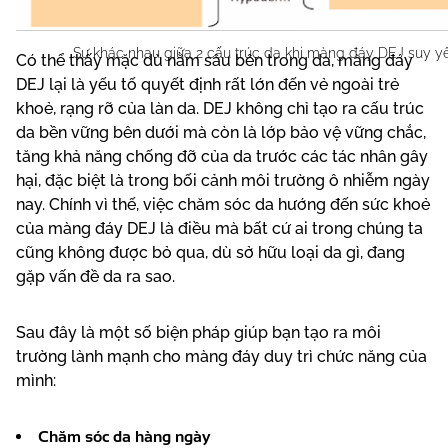
CHĂM SÓC DA HƯỚNG ĐẾN MÀNG ĐÁY DEJ
Sự khác nhau giữa 2 cấu trúc da khi màng đáy DEJ suy y
Có thể thấy mặc dù nằm sâu bên trong da, màng đáy
DEJ lại là yếu tố quyết định rất lớn đến vẻ ngoài trẻ
khoẻ, rạng rỡ của làn da. DEJ không chỉ tạo ra cấu trúc
da bền vững bên dưới mà còn là lớp bảo vệ vững chắc,
tăng khả năng chống đỡ của da trước các tác nhân gây
hại, đặc biệt là trong bối cảnh môi trường ô nhiễm ngày
nay. Chính vì thế, việc chăm sóc da hướng đến sức khoẻ
của màng đáy DEJ là điều mà bất cứ ai trong chúng ta
cũng không được bỏ qua, dù sở hữu loại da gì, đang
gặp vấn đề da ra sao.
Sau đây là một số biện pháp giúp bạn tạo ra môi
trường lành mạnh cho màng đáy duy trì chức năng của
mình:
Chăm sóc da hàng ngày