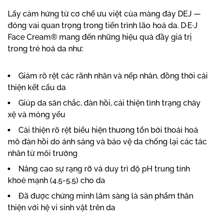
Lấy cảm hứng từ cơ chế ưu việt của màng đáy DEJ —
đóng vai quan trọng trong tiến trình lão hoá da. D·E·J
Face Cream® mang đến những hiệu quả đầy giá trị
trong trẻ hoá da như:
Giảm rõ rệt các rãnh nhăn và nếp nhăn, đồng thời cải
thiện kết cấu da
Giúp da săn chắc, đàn hồi, cải thiện tình trạng chảy
xệ và mỏng yếu
Cải thiện rõ rệt biểu hiện thương tổn bởi thoái hoá
mô đàn hồi do ánh sáng và bảo vệ da chống lại các tác
nhân từ môi trường
Nâng cao sự rạng rỡ và duy trì độ pH trung tính
khoẻ mạnh (4.5-5.5) cho da
Đã được chứng minh lâm sàng là sản phẩm thân
thiện với hệ vi sinh vật trên da