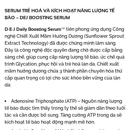
SERUM TRẺ HOÁ VÀ KÍCH HOẠT NĂNG LƯỢNG TẾ
BÀO – DEJ BOOSTING SERUM
D·E·J Daily Boosting Serum™
tiên phong ứng dụng Công
nghệ Chiết Xuất Mầm Hướng Dương (Sunflower Sprout
Extract Technology) đã được chứng minh lâm sàng.
Đây là công nghệ độc quyền đang chờ được cấp bằng
sáng chế, giúp cung cấp năng lượng tế bào, ức chế quá
trình Glycation, phục hồi và trẻ hoá làn da. Chiết xuất
mầm hướng dương chứa 3 thành phần chuyển hóa thứ
cấp quan trọng có lợi cho sức khỏe bền vững của làn
da:
Adenosine Triphosphate (ATP) – Nguồn năng lượng
tế bào được tìm thấy trong ty thể sẽ giảm dần theo tuổi
tác và cần được bổ sung. Tăng cường ATP trong da sẽ
kích hoạt tế bào hoạt động mạnh mẽ hơn.