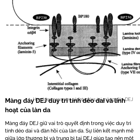
VAI TRÒ CỦA MÀNG ĐÁY DEJ TRONG CẤU TRÚC DA
Hemidesmosomes và Integrins tại màng đáy DEJ
Màng đáy DEJ duy trì tính dẻo dai và linh
hoạt của làn da
Màng đáy DEJ giữ vai trò quyết định trong việc duy trì
tính dẻo dai và đàn hồi của làn da. Sự liên kết mạnh mẽ
giữa lớp thượng bì và trung bì tại DEJ giúp tạo nên một