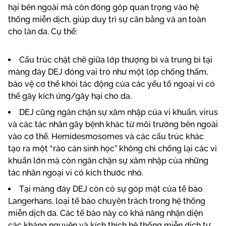
hại bên ngoài mà còn đóng góp quan trọng vào hệ
thống miễn dịch, giúp duy trì sự cân bằng và an toàn
cho làn da. Cụ thể:
Cấu trúc chặt chẽ giữa lớp thượng bì và trung bì tại
màng đáy DEJ đóng vai trò như một lớp chống thấm,
bảo vệ cơ thể khỏi tác động của các yếu tố ngoại vi có
thể gây kích ứng/gây hại cho da.
DEJ cũng ngăn chặn sự xâm nhập của vi khuẩn, virus
và các tác nhân gây bệnh khác từ môi trường bên ngoài
vào cơ thể. Hemidesmosomes và các cấu trúc khác
tạo ra một “rào cản sinh học” không chỉ chống lại các vi
khuẩn lớn mà còn ngăn chặn sự xâm nhập của những
tác nhân ngoại vi có kích thước nhỏ.
Tại màng đáy DEJ còn có sự góp mặt của tế bào
Langerhans, loại tế bào chuyên trách trong hệ thống
miễn dịch da. Các tế bào này có khả năng nhận diện
các kháng nguyên và kích thích hệ thống miễn dịch tự