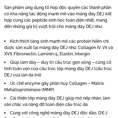
Sản phẩm ứng dụng tổ hợp độc quyền các thành phần
có khả năng tác động mạnh mẽ vào màng đáy DEJ kết
hợp cùng các peptide sinh học toàn diện nhất, mang
đến những giá trị vượt trội cho màng đáy DEJ như:
Kích thích tăng sinh mạnh mẽ các protein hiếm chỉ
được sản xuất tại màng đáy DEJ như: Collagen IV, VII và
XVII, Fibronectin, Laminin-5, Elastin, Intergin
Giúp làm dày – duy trì cấu trúc gợn sóng – củng cố
tính toàn vẹn của cấu trúc lớp màng đáy DEJ (cấu trúc
DEJ của làn da trẻ)
Ức chế enzyme gây phân huỷ Collagen – Matrix
Metalloproteinase (MMP)
Cải thiện lớp màng đáy DEJ giúp mờ nếp nhăn, làm
săn chắc và nâng đỡ toàn diện cấu trúc da
Cùng với công nghệ màng đáy DEJ độc đáo, D·E·J