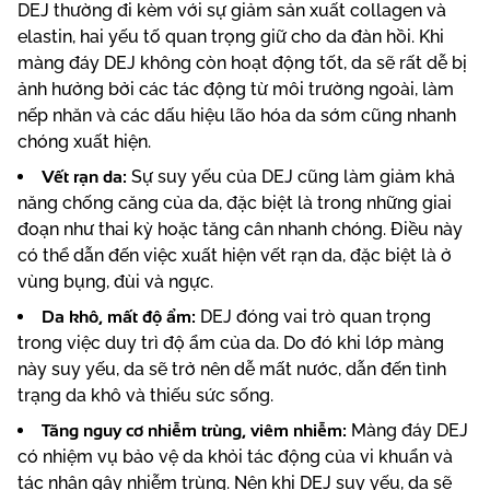
DEJ thường đi kèm với sự giảm sản xuất collagen và
elastin, hai yếu tố quan trọng giữ cho da đàn hồi. Khi
màng đáy DEJ không còn hoạt động tốt, da sẽ rất dễ bị
ảnh hưởng bởi các tác động từ môi trường ngoài, làm
nếp nhăn và các dấu hiệu lão hóa da sớm cũng nhanh
chóng xuất hiện.
Vết rạn da:
Sự suy yếu của DEJ cũng làm giảm khả
năng chống căng của da, đặc biệt là trong những giai
đoạn như thai kỳ hoặc tăng cân nhanh chóng. Điều này
có thể dẫn đến việc xuất hiện vết rạn da, đặc biệt là ở
vùng bụng, đùi và ngực.
Da khô, mất độ ẩm:
DEJ đóng vai trò quan trọng
trong việc duy trì độ ẩm của da. Do đó khi lớp màng
này suy yếu, da sẽ trở nên dễ mất nước, dẫn đến tình
trạng da khô và thiếu sức sống.
Tăng nguy cơ nhiễm trùng, viêm nhiễm:
Màng đáy DEJ
có nhiệm vụ bảo vệ da khỏi tác động của vi khuẩn và
tác nhân gây nhiễm trùng. Nên khi DEJ suy yếu, da sẽ