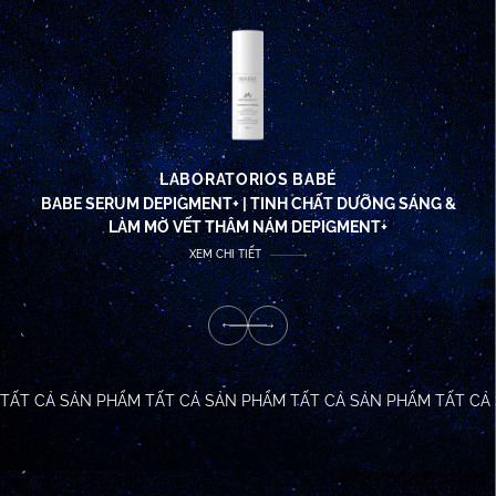
LABORATORIOS BABÉ
BABE SERUM DEPIGMENT+ | TINH CHẤT DƯỠNG SÁNG &
LÀM MỜ VẾT THÂM NÁM DEPIGMENT+
XEM CHI TIẾT
TẤT CẢ SẢN PHẨM
TẤT CẢ SẢN PHẨM
TẤT CẢ SẢN PHẨM
TẤT CẢ