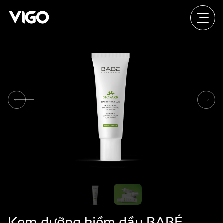
Kem dưỡng kiềm dầu BABÉ