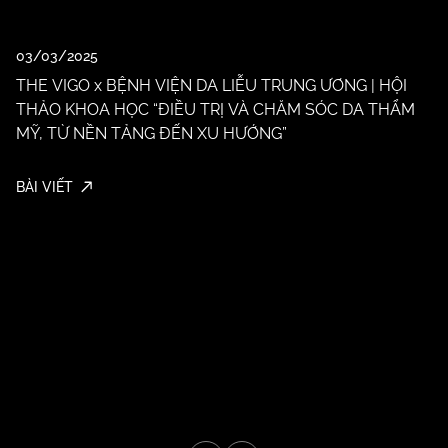
03/03/2025
THE VIGO x BỆNH VIỆN DA LIỄU TRUNG ƯƠNG | HỘI
THẢO KHOA HỌC “ĐIỀU TRỊ VÀ CHĂM SÓC DA THẨM
17
MỸ, TỪ NỀN TẢNG ĐẾN XU HƯỚNG”
N
tr
BÀI VIẾT
BÀ