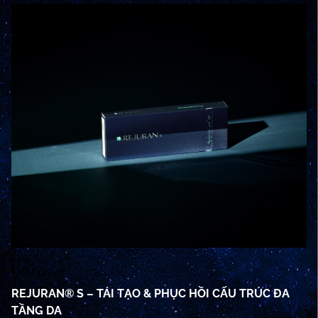
17/06/2026
17
REJURAN® S – TÁI TẠO & PHỤC HỒI CẤU TRÚC ĐA
R
TẦNG DA
M