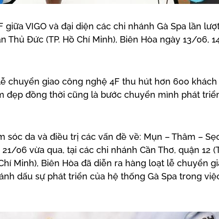
 giữa VIGO và đại diện các chi nhánh Gà Spa lần lượt 
ận Thủ Đức (TP. Hồ Chí Minh), Biên Hòa ngày 13/06, 
 lễ chuyển giao công nghệ 4F thu hút hơn 600 khách
làm đẹp đồng thời cũng là bước chuyển mình phát tri
sóc da và điều trị các vấn đề về: Mụn – Thâm – Sẹo 
1/06 vừa qua, tại các chi nhánh Cần Thơ, quận 12 (T
Chí Minh), Biên Hòa đã diễn ra hàng loạt lễ chuyển 
nh dấu sự phát triển của hệ thống Gà Spa trong việ