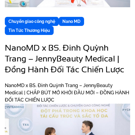
Chuyển giao công nghệ
Nano MD
Tin Tức Thương Hiệu
NanoMD x BS. Đinh Quỳnh
Trang – JennyBeauty Medical |
Đồng Hành Đối Tác Chiến Lược
NanoMD x BS. Đinh Quỳnh Trang – JennyBeauty
Medical | CHẮP BÚT MỞ KHỞI ĐẦU MỚI – ĐỒNG HÀNH
ĐỐI TÁC CHIẾN LƯỢC