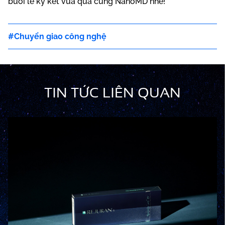
buổi lễ ký kết vừa qua cùng NanoMD nhé!
Chuyển giao công nghệ
TIN TỨC LIÊN QUAN