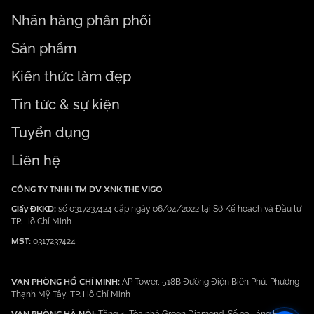
Nhãn hàng phân phối
Sản phẩm
Kiến thức làm đẹp
Tin tức & sự kiện
Tuyển dụng
Liên hệ
CÔNG TY TNHH TM DV XNK THE VIGO
Giấy ĐKKD:
số 0317237424 cấp ngày 06/04/2022 tại Sở Kế hoạch và Đầu tư
TP. Hồ Chí Minh
MST:
0317237424
VĂN PHÒNG HỒ CHÍ MINH:
AP Tower, 518B Đường Điện Biên Phủ, Phường
Thạnh Mỹ Tây, TP. Hồ Chí Minh
VĂN PHÒNG HÀ NỘI: