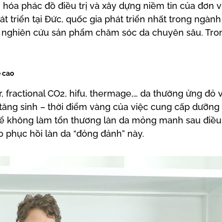
ưu hóa phác đồ điều trị và xây dựng niềm tin của đơn v
hát triển tại Đức, quốc gia phát triển nhất trong ngàn
đề nghiên cứu sản phẩm chăm sóc da chuyên sâu. Tron
ệ cao
r, fractional CO2, hifu, thermage,… da thường ửng đỏ
tăng sinh – thời điểm vàng của việc cung cấp dưỡn
để không làm tổn thương làn da mỏng manh sau điều 
o phục hồi làn da “đỏng đảnh” này.