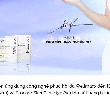
kiện ứng dụng công nghệ phục hồi da Wellmaxx đến t
5/10) và Procare Skin Clinic (30/10) thu hút hàng hà