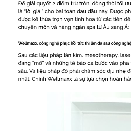
Để giải quyết 2 điểm trừ trên, đồng thời tối 
là “lời giải” cho bài toán đau đầu này. Được p
được kế thừa trọn vẹn tinh hoa từ các tiền 
chuyên môn và hàng ngàn spa từ Âu sang Á:
Wellmaxx, công nghệ phục hồi tức thì làn da sau công ngh
Sau các liệu pháp lăn kim, mesotherapy, lase
đang “mở” và những tế bào da bước vào pha 
sâu. Và liệu pháp đó phải chăm sóc dịu nhẹ 
nhất. Chính Wellmaxx là sự lựa chọn hoàn hả