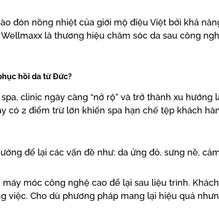
ào đón nồng nhiệt của giới mộ điệu Việt bởi khả nă
 Wellmaxx là thương hiệu chăm sóc da sau công nghệ
phục hồi da từ Đức?
pa, clinic ngày càng “nở rộ” và trở thành xu hướng 
y có 2 điểm trừ lớn khiến spa hạn chế tệp khách hà
hường để lại các vấn đề như: da ửng đỏ, sưng nề, cảm
ủa máy móc công nghệ cao để lại sau liệu trình. Khác
g việc. Cho dù phương pháp mang lại hiệu quả nhưn