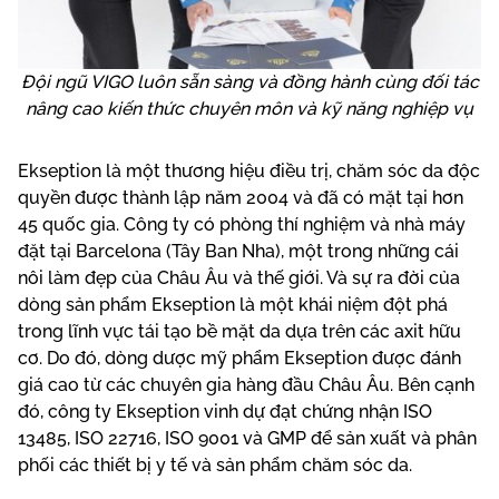
Đội ngũ VIGO luôn sẵn sàng và đồng hành cùng đối tác
nâng cao kiến thức chuyên môn và kỹ năng nghiệp vụ
Ekseption là một thương hiệu điều trị, chăm sóc da độc
quyền được thành lập năm 2004 và đã có mặt tại hơn
45 quốc gia. Công ty có phòng thí nghiệm và nhà máy
đặt tại Barcelona (Tây Ban Nha), một trong những cái
nôi làm đẹp của Châu Âu và thế giới. Và sự ra đời của
dòng sản phẩm Ekseption là một khái niệm đột phá
trong lĩnh vực tái tạo bề mặt da dựa trên các axit hữu
cơ. Do đó, dòng dược mỹ phẩm Ekseption được đánh
giá cao từ các chuyên gia hàng đầu Châu Âu. Bên cạnh
đó, công ty Ekseption vinh dự đạt chứng nhận ISO
13485, ISO 22716, ISO 9001 và GMP để sản xuất và phân
phối các thiết bị y tế và sản phẩm chăm sóc da.