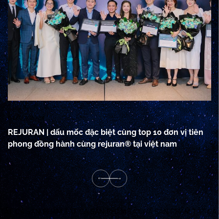
01/07/2024
29
REJURAN | dấu mốc đặc biệt cùng top 10 đơn vị tiên
Ek
phong đồng hành cùng rejuran® tại việt nam
t
TẤT CẢ SẢN PHẨM
TẤT CẢ SẢN PHẨM
TẤT CẢ SẢN PHẨM
TẤT CẢ