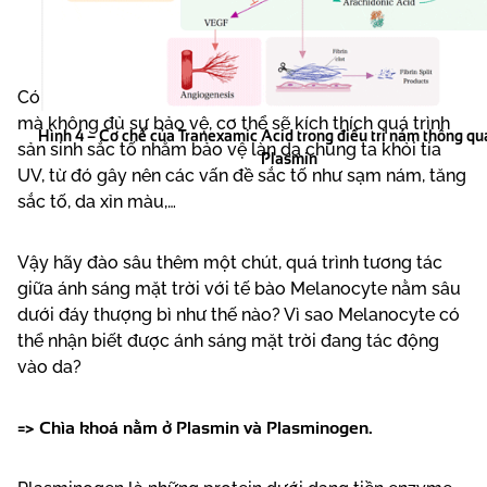
Có thể bạn đã biết: Khi tiếp xúc với ánh sáng mặt trời
mà không đủ sự bảo vệ, cơ thể sẽ kích thích quá trình
Hình 4 – Cơ chế của Tranexamic Acid trong điều trị nám thông qu
sản sinh sắc tố nhằm bảo vệ làn da chúng ta khỏi tia
Plasmin
UV, từ đó gây nên các vấn đề sắc tố như sạm nám, tăng
sắc tố, da xỉn màu,…
Vậy hãy đào sâu thêm một chút, quá trình tương tác
giữa ánh sáng mặt trời với tế bào Melanocyte nằm sâu
dưới đáy thượng bì như thế nào? Vì sao Melanocyte có
thể nhận biết được ánh sáng mặt trời đang tác động
vào da?
=> Chìa khoá nằm ở Plasmin và Plasminogen.