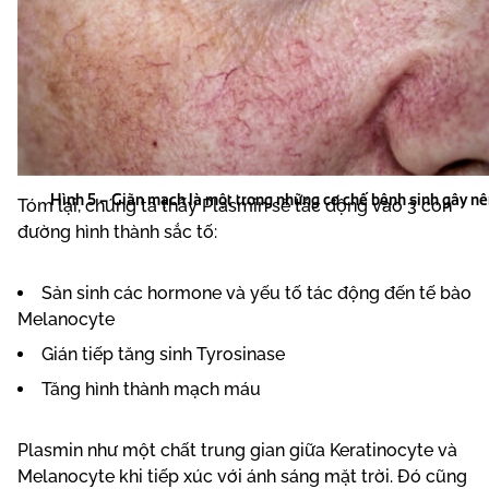
Hình 5 – Giãn mạch là một trong những cơ chế bệnh sinh gây n
Tóm lại, chúng ta thấy Plasmin sẽ tác động vào 3 con
đường hình thành sắc tố:
Sản sinh các hormone và yếu tố tác động đến tế bào
Melanocyte
Gián tiếp tăng sinh Tyrosinase
Tăng hình thành mạch máu
Plasmin như một chất trung gian giữa Keratinocyte và
Melanocyte khi tiếp xúc với ánh sáng mặt trời. Đó cũng