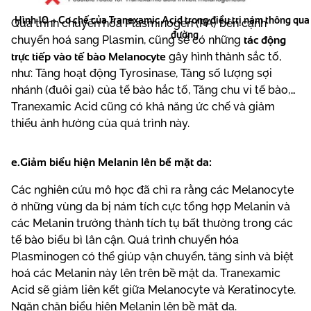
Hình 10 – Cơ chế của Tranexamic Acid trong điều trị nám thông qua
Quá trình chuyển hóa Plasminogen (PA) bên cạnh
đường
tác động
chuyển hoá sang Plasmin, cũng sẽ có những
trực tiếp vào tế bào Melanocyte
gây hình thành sắc tố,
như: Tăng hoạt động Tyrosinase, Tăng số lượng sợi
nhánh (đuôi gai) của tế bào hắc tố, Tăng chu vi tế bào,…
Tranexamic Acid cũng có khả năng ức chế và giảm
thiểu ảnh hưởng của quá trình này.
e.Giảm biểu hiện Melanin lên bề mặt da:
Các nghiên cứu mô học đã chỉ ra rằng các Melanocyte
ở những vùng da bị nám tích cực tổng hợp Melanin và
các Melanin trưởng thành tích tụ bất thường trong các
tế bào biểu bì lân cận. Quá trình chuyển hóa
Plasminogen có thể giúp vận chuyển, tăng sinh và biệt
hoá các Melanin này lên trên bề mặt da. Tranexamic
Acid sẽ giảm liên kết giữa Melanocyte và Keratinocyte.
Ngăn chặn biểu hiện Melanin lên bề mặt da.