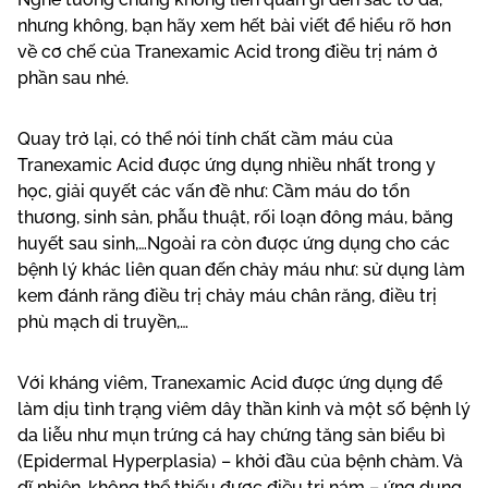
nhưng không, bạn hãy xem hết bài viết để hiểu rõ hơn
về cơ chế của Tranexamic Acid trong điều trị nám ở
phần sau nhé.
Quay trở lại, có thể nói tính chất cầm máu của
Tranexamic Acid được ứng dụng nhiều nhất trong y
học, giải quyết các vấn đề như: Cầm máu do tổn
thương, sinh sản, phẫu thuật, rối loạn đông máu, băng
huyết sau sinh,…Ngoài ra còn được ứng dụng cho các
bệnh lý khác liên quan đến chảy máu như: sử dụng làm
kem đánh răng điều trị chảy máu chân răng, điều trị
phù mạch di truyền,…
Với kháng viêm, Tranexamic Acid được ứng dụng để
làm dịu tình trạng viêm dây thần kinh và một số bệnh lý
da liễu như mụn trứng cá hay chứng tăng sản biểu bì
(Epidermal Hyperplasia) – khởi đầu của bệnh chàm. Và
dĩ nhiên, không thể thiếu được điều trị nám – ứng dụng