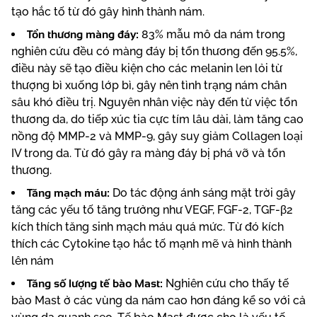
tạo hắc tố từ đó gây hình thành nám.
Tổn thương màng đáy:
83% mẫu mô da nám trong
nghiên cứu đều có màng đáy bị tổn thương đến 95.5%,
điều này sẽ tạo điều kiện cho các melanin len lỏi từ
thượng bì xuống lớp bì, gây nên tình trạng nám chân
sâu khó điều trị. Nguyên nhân việc này đến từ việc tổn
thương da, do tiếp xúc tia cực tím lâu dài, làm tăng cao
nồng độ MMP-2 và MMP-9, gây suy giảm Collagen loại
IV trong da. Từ đó gây ra màng đáy bị phá vỡ và tổn
thương.
Tăng mạch máu:
Do tác động ánh sáng mặt trời gây
tăng các yếu tố tăng trưởng như VEGF, FGF-2, TGF-β2
kích thích tăng sinh mạch máu quá mức. Từ đó kích
thích các Cytokine tạo hắc tố mạnh mẽ và hình thành
lên nám
Tăng số lượng tế bào Mast:
Nghiên cứu cho thấy tế
bào Mast ở các vùng da nám cao hơn đáng kể so với cả