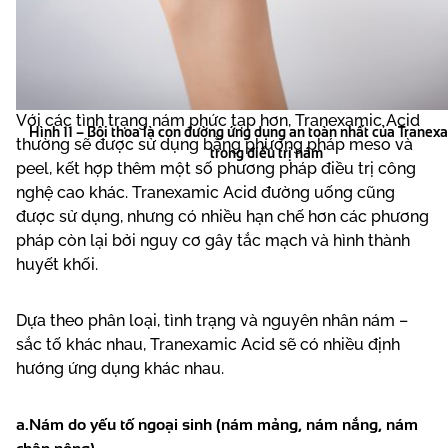
hoặc điều trị kết hợp. Với các trường hợp điều trị tăng
sắc tố hoặc tăng hồng ban sau viêm nhẹ, Tranexamic
Acid đường bôi có thể được ứng dụng đơn lẻ.
Với các tình trạng nám phức tạp hơn, Tranexamic Acid
Hình 11 – Bôi thoa là con đường ứng dụng an toàn nhất của Tranex
thường sẽ được sử dụng bằng phương pháp meso và
trong điều trị nám
peel, kết hợp thêm một số phương pháp điều trị công
nghệ cao khác. Tranexamic Acid đường uống cũng
được sử dụng, nhưng có nhiều hạn chế hơn các phương
pháp còn lại bởi nguy cơ gây tắc mạch và hình thành
huyết khối.
Dựa theo phân loại, tình trạng và nguyên nhân nám –
sắc tố khác nhau, Tranexamic Acid sẽ có nhiều định
hướng ứng dụng khác nhau.
a.Nám do yếu tố ngoại sinh (nám mảng, nám nắng, nám