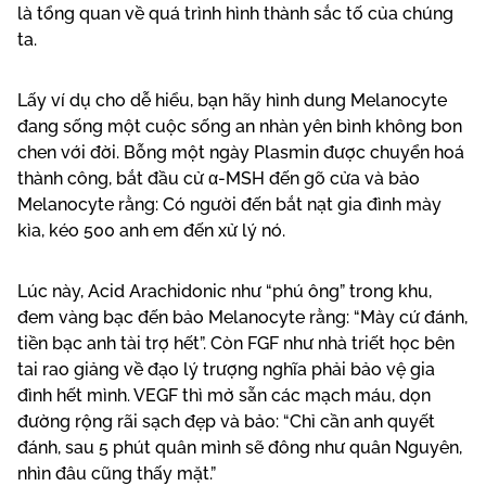
là tổng quan về quá trình hình thành sắc tố của chúng
ta.
Lấy ví dụ cho dễ hiểu, bạn hãy hình dung Melanocyte
đang sống một cuộc sống an nhàn yên bình không bon
chen với đời. Bỗng một ngày Plasmin được chuyển hoá
thành công, bắt đầu cử α-MSH đến gõ cửa và bảo
Melanocyte rằng: Có người đến bắt nạt gia đình mày
kìa, kéo 500 anh em đến xử lý nó.
Lúc này, Acid Arachidonic như “phú ông” trong khu,
đem vàng bạc đến bảo Melanocyte rằng: “Mày cứ đánh,
tiền bạc anh tài trợ hết”. Còn FGF như nhà triết học bên
tai rao giảng về đạo lý trượng nghĩa phải bảo vệ gia
đình hết mình. VEGF thì mở sẵn các mạch máu, dọn
đường rộng rãi sạch đẹp và bảo: “Chỉ cần anh quyết
đánh, sau 5 phút quân mình sẽ đông như quân Nguyên,
nhìn đâu cũng thấy mặt.”