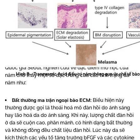
Theo
báo cáo lâm sàng
năm 2016 của Khoa Y, Đại học
Quốc gia Seoul, nghiên cứu về đặc điểm mô học của
Hình 8 – Tranexamic Acid điều trị nám thông qua ức chế tế bà
nám cho thấy một số đặc trưng của các tình trạng da
nám như:
Bất thường ma trận ngoại bào ECM:
Biểu hiện này
thường được gọi là thoái hoá mô đàn hồi do ánh sáng
hay lão hoá da do ánh sáng. Khi này, lượng chất đàn hồi
ở da sẽ cuộn cao, phân mảnh, có hình dạng bất thường
và không đồng đều chất liệu đàn hồi. Lúc này da sẽ
kích thích các yếu tố tăng trưởng bFGF và các cytokine