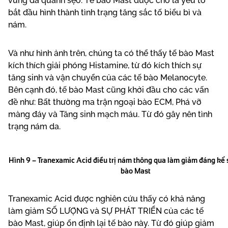
vùng da quanh sẹo. Tế bào Mast được cho là yếu tố
bắt đầu hình thành tình trạng tăng sắc tố biểu bì và
nám.
Và như hình ảnh trên, chúng ta có thể thấy tế bào Mast
kích thích giải phóng Histamine, từ đó kích thích sự
tăng sinh và vận chuyển của các tế bào Melanocyte.
Bên cạnh đó, tế bào Mast cũng khởi đầu cho các vấn
đề như: Bất thường ma trận ngoại bào ECM, Phá vỡ
màng đáy và Tăng sinh mạch máu. Từ đó gây nên tình
trạng nám da.
Hình 9 – Tranexamic Acid điều trị nám thông qua làm giảm đáng kể 
bào Mast
Tranexamic Acid được nghiên cứu thấy có khả năng
làm giảm SỐ LƯỢNG và SỰ PHÁT TRIỂN của các tế
bào Mast, giúp ổn định lại tế bào này. Từ đó giúp giảm