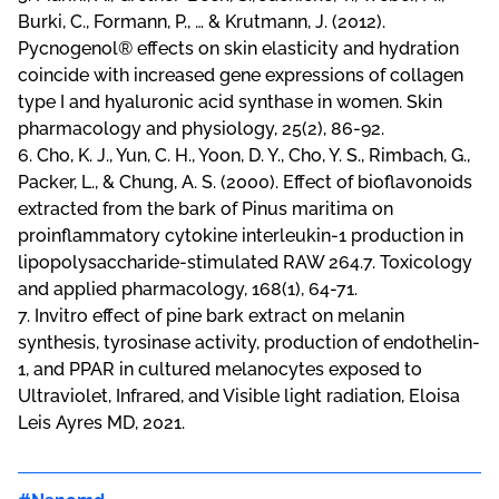
Burki, C., Formann, P., … & Krutmann, J. (2012).
Pycnogenol® effects on skin elasticity and hydration
coincide with increased gene expressions of collagen
type I and hyaluronic acid synthase in women. Skin
pharmacology and physiology, 25(2), 86-92.
6. Cho, K. J., Yun, C. H., Yoon, D. Y., Cho, Y. S., Rimbach, G.,
Packer, L., & Chung, A. S. (2000). Effect of bioflavonoids
extracted from the bark of Pinus maritima on
proinflammatory cytokine interleukin-1 production in
lipopolysaccharide-stimulated RAW 264.7. Toxicology
and applied pharmacology, 168(1), 64-71.
7. Invitro effect of pine bark extract on melanin
synthesis, tyrosinase activity, production of endothelin-
1, and PPAR in cultured melanocytes exposed to
Ultraviolet, Infrared, and Visible light radiation, Eloisa
Leis Ayres MD, 2021.