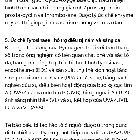
thanh của người. Cyclo-oxygenase chịu trách nhiệm
hình thành các chất trung gian như prostaglandin,
prosta-cyclin và thromboxane. Dược lý ức chế enzyme
này có thể giúp giảm các triệu chứng viêm và đau.
5. Ức chế Tyrosinase , hỗ trợ điều trị nám và sáng da
Đánh giá tác động của Pycnogenol đối với bốn thông
số trong ống nghiệm có liên quan chặt chẽ với sắc tố
da, bao gồm: tổng hợp hắc tố, hoạt tính tyrosinase,
endothelin-1 (ED1) và sản xuất thụ thể kích hoạt tăng
sinh peroxisome α, δ và γ (PPAR α, δ, và γ), bằng cách
nghiên cứu sự điều biến hoạt động của bức xạ cực tím
A (UVA)/bức xạ cực tím B (UVB), hồng ngoại-A (IR-A),
ánh sáng nhìn thấy (VL) và sự kết hợp của UVA/UVB,
IR-A và VL (ASS).
Tế bào biểu bì tạo hắc tố ở người được ủ trong dung
dịch chiết xuất Pycnogenol, tiếp xúc với tia UVA/UVB,