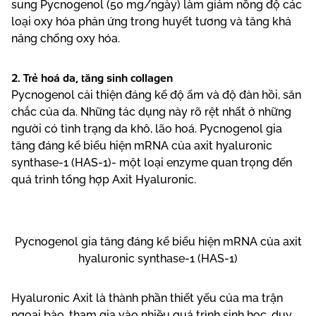
sung Pycnogenol (50 mg/ngày) làm giảm nồng độ các
loại oxy hóa phản ứng trong huyết tương và tăng khả
năng chống oxy hóa.
2. Trẻ hoá da, tăng sinh collagen
Pycnogenol cải thiện đáng kể độ ẩm và độ đàn hồi, săn
chắc của da. Những tác dụng này rõ rệt nhất ở những
người có tình trạng da khô, lão hoá. Pycnogenol gia
tăng đáng kể biểu hiện mRNA của axit hyaluronic
synthase-1 (HAS-1)- một loại enzyme quan trọng đến
quá trình tổng hợp Axit Hyaluronic.
Pycnogenol gia tăng đáng kể biểu hiện mRNA của axit
hyaluronic synthase-1 (HAS-1)
Hyaluronic Axit là thành phần thiết yếu của ma trận
ngoại bào, tham gia vào nhiều quá trình sinh học, duy