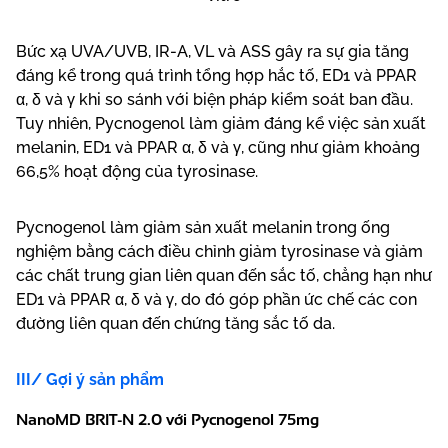
Bức xạ UVA/UVB, IR-A, VL và ASS gây ra sự gia tăng
đáng kể trong quá trình tổng hợp hắc tố, ED1 và PPAR
α, δ và γ khi so sánh với biện pháp kiểm soát ban đầu.
Tuy nhiên, Pycnogenol làm giảm đáng kể việc sản xuất
melanin, ED1 và PPAR α, δ và γ, cũng như giảm khoảng
66,5% hoạt động của tyrosinase.
Pycnogenol làm giảm sản xuất melanin trong ống
nghiệm bằng cách điều chỉnh giảm tyrosinase và giảm
các chất trung gian liên quan đến sắc tố, chẳng hạn như
ED1 và PPAR α, δ và γ, do đó góp phần ức chế các con
đường liên quan đến chứng tăng sắc tố da.
III/ Gợi ý sản phẩm
NanoMD BRIT-N 2.0 với Pycnogenol 75mg