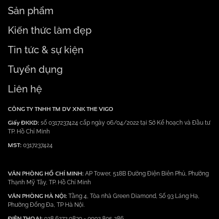
Sản phẩm
Kiến thức làm đẹp
Tin tức & sự kiện
Tuyển dụng
Liên hệ
CÔNG TY TNHH TM DV XNK THE VIGO
Giấy ĐKKD:
số 0317237424 cấp ngày 06/04/2022 tại Sở Kế hoạch và Đầu tư
TP. Hồ Chí Minh
MST:
0317237424
VĂN PHÒNG HỒ CHÍ MINH:
AP Tower, 518B Đường Điện Biên Phủ, Phường
Thạnh Mỹ Tây, TP. Hồ Chí Minh
VĂN PHÒNG HÀ NỘI:
Tầng 4, Tòa nhà Green Diamond, Số 93 Láng Hạ,
Phường Đống Đa, TP Hà Nội.
ĐIỆN THOẠI:
028 6272 9839
-
0902 805 286