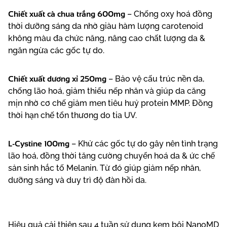
Chiết xuất cà chua trắng 600mg
– Chống oxy hoá đồng
thời dưỡng sáng da nhờ giàu hàm lượng carotenoid
không màu đa chức năng, nâng cao chất lượng da &
ngăn ngừa các gốc tự do.
Chiết xuất dương xỉ 250mg
– Bảo vệ cấu trúc nền da,
chống lão hoá, giảm thiểu nếp nhăn và giúp da căng
mịn nhờ cơ chế giảm men tiêu huỷ protein MMP. Đồng
thời hạn chế tổn thương do tia UV.
L-Cystine 100mg
– Khử các gốc tự do gây nên tình trạng
lão hoá, đồng thời tăng cường chuyển hoá da & ức chế
sản sinh hắc tố Melanin. Từ đó giúp giảm nếp nhăn,
dưỡng sáng và duy trì độ đàn hồi da.
Hiệu quả cải thiện sau 4 tuần sử dụng
kem bôi NanoMD