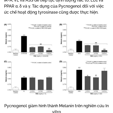
IR-A, VL và ASS để tiếp tục định lượng hắc tố, ED1 và
PPAR α, δ và γ. Tác dụng của Pycnogenol đối với việc
ức chế hoạt động tyrosinase cũng được thực hiện.
Pycnogenol giảm hình thành Melanin trên nghiên cứu In
vitro