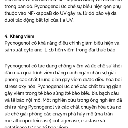
trong ban đỏ. Pycnogenol ức chế sự biểu hiện gen phụ
thuộc vào NF-kappaB do UV gây ra, từ đó bảo vệ da
dưới tác động bất lợi của tia UV.
4. Kháng viêm
Pycnogenol có khả năng điều chỉnh giảm biểu hiện và
sản xuất cytokine IL-1b tiền viêm trong đại thực bào.
Pycnogenol có tác dụng chống viêm và ức chế sự khởi
đầu của quá trình viêm bằng cách ngăn chặn sự giải
phóng các chất trung gian gây viêm được điều hòa bởi
stress oxy hóa. Pycnogenol ức chế các chất trung gian
gây viêm trong tế bào sừng (tế bào biểu bì), bạch cầu
và tế bào nội mô. Một nghiên cứu trong ống nghiệm đã
chỉ ra rằng Pycnogenol và các chất chuyển hóa của nó
ức chế giải phóng các enzym phá hủy mô (ma trận
metallicoprotein-ase) collagenase, elastase và
gelatinase từ các tế bào viêm.