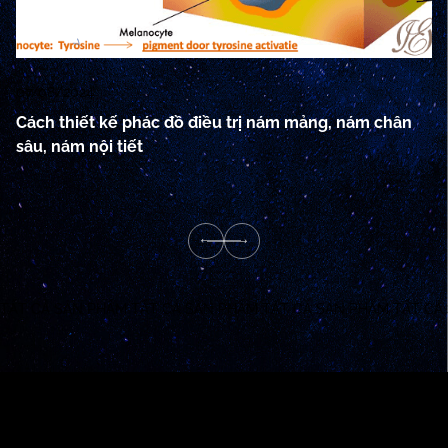
07/08/2024
02
Cách thiết kế phác đồ điều trị nám mảng, nám chân
Sc
sâu, nám nội tiết
Re
TẤT CẢ SẢN PHẨM
TẤT CẢ SẢN PHẨM
TẤT CẢ SẢN PHẨM
TẤT CẢ