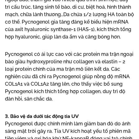
trì cấu trúc, tăng sinh tế bào, di cư, biệt hoá, hình thành
mạch, chữa lành thương…Da chứa 1/2 lượng HA toàn bộ
cơ thể. Pycnogenol gia tăng đáng kể biểu hiện mRNA
của axit hyaluronic synthase-1 (HAS-1), kích thích tổng
hợp hyaluronic, giúp làn da ẩm và căng bóng hơn.
Pycnogenol có ái lực cao với các protein ma trận ngoại
bào giàu hydroxyproline như collagen và elastin – 2
loại protein chính của ma trận mô liên kết da. Các
nghiên cứu đã chỉ ra Pycnogenol giúp nồng độ mRNA
COL1A1 và COL1A2 tăng lên, cho thấy việc bổ sung
Pycnogenol kích thích tổng hợp collagen, duy trì độ
đàn hồi, săn chắc da.
3. Bảo vệ da dưới tác động tia UV
Pycnogenol được chính minh làm giảm ban đỏ do ánh
sáng mặt trời gây ra. Tia UV kích hoạt yếu tố phiên mã
tiền viêm và oxi hóa khử NF-kappaB đóng vai trò chính