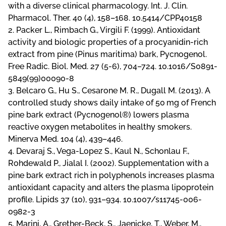
with a diverse clinical pharmacology. Int. J. Clin.
Pharmacol. Ther. 40 (4), 158–168. 10.5414/CPP40158
2. Packer L., Rimbach G., Virgili F. (1999). Antioxidant
activity and biologic properties of a procyanidin-rich
extract from pine (Pinus maritima) bark, Pycnogenol.
Free Radic. Biol. Med. 27 (5-6), 704–724. 10.1016/S0891-
5849(99)00090-8
3. Belcaro G., Hu S., Cesarone M. R., Dugall M. (2013). A
controlled study shows daily intake of 50 mg of French
pine bark extract (Pycnogenol®) lowers plasma
reactive oxygen metabolites in healthy smokers.
Minerva Med. 104 (4), 439–446.
4. Devaraj S., Vega-Lopez S., Kaul N., Schonlau F.,
Rohdewald P., Jialal I. (2002). Supplementation with a
pine bark extract rich in polyphenols increases plasma
antioxidant capacity and alters the plasma lipoprotein
profile. Lipids 37 (10), 931–934. 10.1007/s11745-006-
0982-3
5. Marini, A., Grether-Beck, S., Jaenicke, T., Weber, M.,