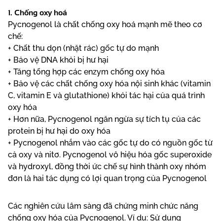
1. Chống oxy hoá
Pycnogenol là chất chống oxy hoá mạnh mẽ theo cơ
chế:
+ Chất thu dọn (nhặt rác) gốc tự do mạnh
+ Bảo vệ DNA khỏi bị hư hại
+ Tăng tổng hợp các enzym chống oxy hóa
+ Bảo vệ các chất chống oxy hóa nội sinh khác (vitamin
C, vitamin E và glutathione) khỏi tác hại của quá trình
oxy hóa
+ Hơn nữa, Pycnogenol ngăn ngừa sự tích tụ của các
protein bị hư hại do oxy hóa
+ Pycnogenol nhắm vào các gốc tự do có nguồn gốc từ
cả oxy và nitơ. Pycnogenol vô hiệu hóa gốc superoxide
và hydroxyl, đồng thời ức chế sự hình thành oxy nhóm
đơn là hai tác dụng có lợi quan trọng của Pycnogenol
Các nghiên cứu lâm sàng đã chứng minh chức năng
chống oxy hóa của Pycnogenol. Ví dụ: Sử dụng