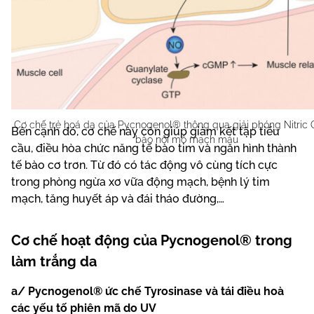
Cơ chế trẻ hoá da của Pycnogenol® thông qua giải phóng Nitric O
Bên cạnh đó, cơ chế này còn giúp giảm kết tập tiểu
bào nội mô mạch máu
cầu, điều hòa chức năng tế bào tim và ngăn hình thành
tế bào cơ trơn. Từ đó có tác động vô cùng tích cực
trong phòng ngừa xơ vữa động mạch, bệnh lý tim
mạch, tăng huyết áp và đái tháo đường,…
Cơ chế hoạt động của Pycnogenol® trong
làm trắng da
a/ Pycnogenol® ức chế Tyrosinase và tái điều hoà
các yếu tố phiên mã do UV