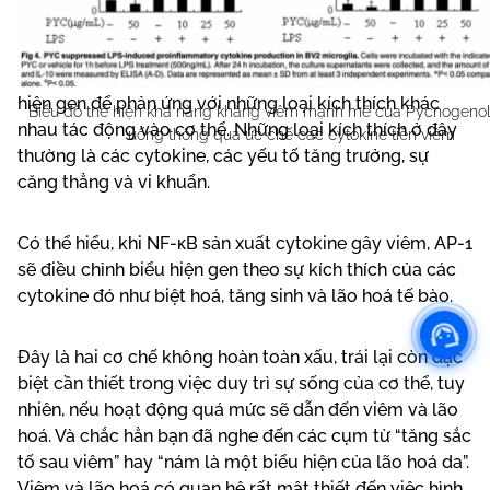
phiên mã của DNA nhằm sản xuất các cytokine gây
viêm. Còn AP-1 là một dạng protein kích hoạt cũng
đóng góp vào quá trình phiên mã nhằm điều chỉnh biểu
hiện gen để phản ứng với những loại kích thích khác
Biểu đồ thể hiện khả năng kháng viêm mạnh mẽ của Pycnogen
nhau tác động vào cơ thể. Những loại kích thích ở đây
uống thông qua ức chế các cytokine tiền viêm
thường là các cytokine, các yếu tố tăng trưởng, sự
căng thẳng và vi khuẩn.
Có thể hiểu, khi NF-κB sản xuất cytokine gây viêm, AP-1
sẽ điều chỉnh biểu hiện gen theo sự kích thích của các
cytokine đó như biệt hoá, tăng sinh và lão hoá tế bào.
Đây là hai cơ chế không hoàn toàn xấu, trái lại còn đặc
biệt cần thiết trong việc duy trì sự sống của cơ thể, tuy
nhiên, nếu hoạt động quá mức sẽ dẫn đến viêm và lão
hoá. Và chắc hẳn bạn đã nghe đến các cụm từ “tăng sắc
tố sau viêm” hay “nám là một biểu hiện của lão hoá da”.
Viêm và lão hoá có quan hệ rất mật thiết đến việc hình