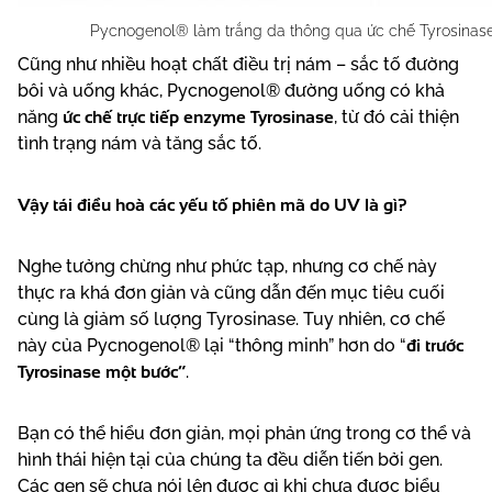
Pycnogenol® làm trắng da thông qua ức chế Tyrosinas
Cũng như nhiều hoạt chất điều trị nám – sắc tố đường
bôi và uống khác, Pycnogenol® đường uống có khả
ức chế trực tiếp enzyme Tyrosinase
năng
, từ đó cải thiện
tình trạng nám và tăng sắc tố.
Vậy tái điều hoà các yếu tố phiên mã do UV là gì?
Nghe tưởng chừng như phức tạp, nhưng cơ chế này
thực ra khá đơn giản và cũng dẫn đến mục tiêu cuối
cùng là giảm số lượng Tyrosinase. Tuy nhiên, cơ chế
đi trước
này của Pycnogenol® lại “thông minh” hơn do “
Tyrosinase một bước”
.
Bạn có thể hiểu đơn giản, mọi phản ứng trong cơ thể và
hình thái hiện tại của chúng ta đều diễn tiến bởi gen.
Các gen sẽ chưa nói lên được gì khi chưa được biểu