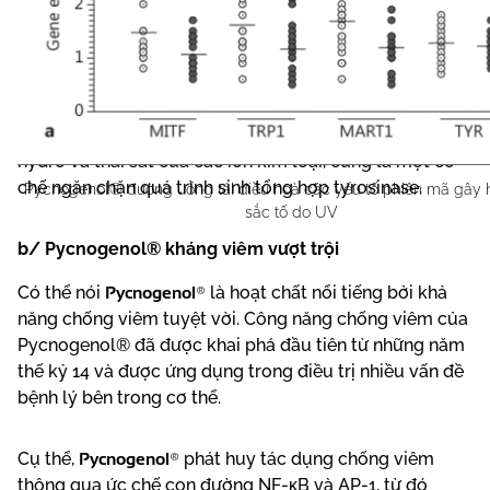
Bên cạnh đó, Pycnogenol® còn có cơ chế sử dụng
hydro và thải sắt của các ion kim loại, cũng là một cơ
chế ngăn chặn quá trình sinh tổng hợp tyrosinase.
Pycnogenol® đường uống tái điều hoà các yếu tố phiên mã gây h
sắc tố do UV
b/ Pycnogenol® kháng viêm vượt trội
Pycnogenol®
Có thể nói
là hoạt chất nổi tiếng bởi khả
năng chống viêm tuyệt vời. Công năng chống viêm của
Pycnogenol® đã được khai phá đầu tiên từ những năm
thế kỷ 14 và được ứng dụng trong điều trị nhiều vấn đề
bệnh lý bên trong cơ thể.
Pycnogenol®
Cụ thể,
phát huy tác dụng chống viêm
thông qua ức chế con đường NF-κB và AP-1, từ đó