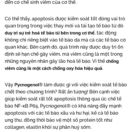
đến cơ chế sinh viêm của cơ thể.
Có thể thấy, apoptosis được kiểm soát tốt đóng vai trò
quan trọng trong việc thay mới và tái tạo tế bào từ đó
duy trì sự trẻ hoá tế bào từ bên trong cơ thể
, tác động
không chỉ riêng biệt vào tế bào da mà cả các tế bào cơ
quan khác. Bên cạnh đó, quá trình này được duy trì ổn
định sẽ hạn chế gây viêm, mà viêm cũng là một trong
chống
những nguyên nhân gây lão hoá tế bào. Vì thế
viêm cũng là một cách chống oxy hóa hiệu quả
.
Pycnogenol
Vậy
® làm được gì với việc kiểm soát tế bào
chết theo chương trình? Rất ấn tượng! Bên cạnh việc
giúp kiểm soát rất tốt apoptosis thông qua ức chế tế
bào NF-κB P65, Pycnogenol® có khả năng đẩy mạnh
apoptosis với các tế bào xấu và hư hại, kể cả tế bào
ung thư, đồng thời bảo vệ một số protein tốt như
collagen, elastin khỏi sự phân huỷ sớm.