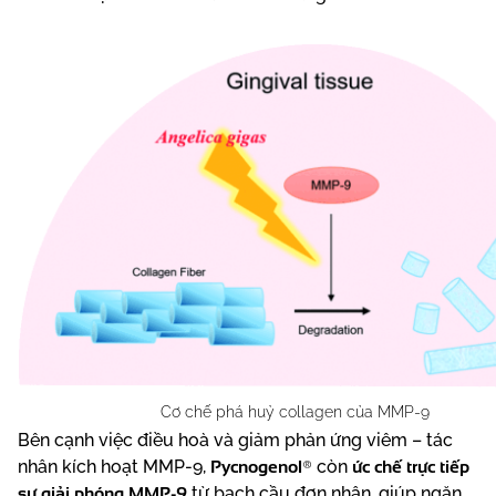
Cơ chế phá huỷ collagen của MMP-9
Bên cạnh việc điều hoà và giảm phản ứng viêm – tác
Pycnogenol®
ức chế trực tiếp
nhân kích hoạt MMP-9,
còn
sự giải phóng MMP-9
từ bạch cầu đơn nhân, giúp ngăn