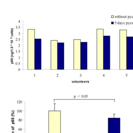
Điều đó không có nghĩa Pycnogenol® có khả năng đơn
trị liệu trong điều trị ung thư, tuy nhiên, hoạt chất này
đã và đang được sử dụng như một sản phẩm chăm sóc