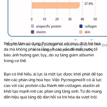
Bên cạnh đó, Pycnogenol® lại không có ái lực cao với
các protein khác như albumin, nhờ đó người dùng có
thể yên tâm sử dụng Pycnogenol với mục đích trẻ hoá
Biểu đồ thể hiện sự tăng collagen và elastin trong da lên đến 33,
da mà không phải lo lắng về các vấn đề mất nước tế
khi sử dụng Pycnogenol® đường uống
bào, ảnh hưởng gan, tụy,…do sự tăng giảm albumin
trong cơ thể.
Bạn có thể hiểu, ái lực là một lực được khởi phát để tạo
nên các phản ứng hoá học. Việc Pycnogenol® có ái lực
cao với các protein cấu thành nên collagen, elastin sẽ
khởi tạo mạnh mẽ các phản ứng tăng sinh. Từ đó mang
đến hiệu quả tăng độ đàn hồi và trẻ hóa da vượt trội.