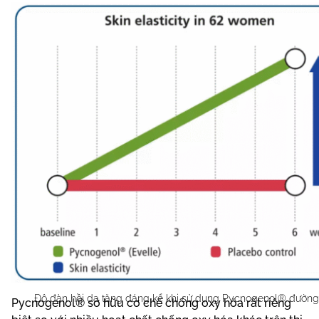
b/ Pycnogenol® ức chế các chất oxy hóa và tiền oxy
hoá
Độ đàn hồi da tăng đáng kể khi sử dụng Pycnogenol® đườn
Pycnogenol® sở hữu cơ chế chống oxy hóa rất riêng