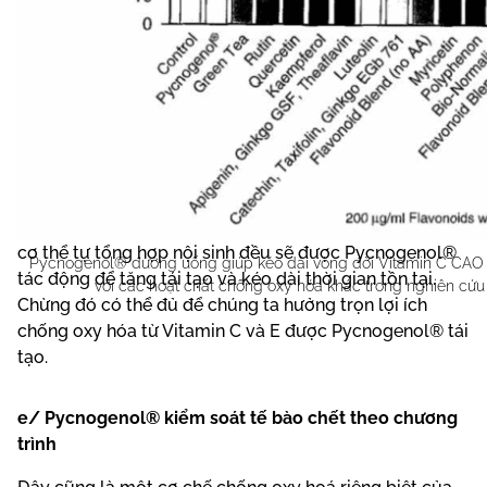
Điều này không đồng nghĩa chúng ta bắt buộc phải bổ
sung thêm viên uống Vitamin C hay Vitamin E khi dùng
Pycnogenol® để đạt hiệu quả chống oxy hóa tối ưu.
Vitamin C có trong chế độ ăn hằng ngày và Vitamin E
cơ thể tự tổng hợp nội sinh đều sẽ được Pycnogenol®
Pycnogenol® đường uống giúp kéo dài vòng đời Vitamin C CAO
tác động để tăng tái tạo và kéo dài thời gian tồn tại.
với các hoạt chất chống oxy hóa khác trong nghiên cứu
Chừng đó có thể đủ để chúng ta hưởng trọn lợi ích
chống oxy hóa từ Vitamin C và E được Pycnogenol® tái
tạo.
e/ Pycnogenol® kiểm soát tế bào chết theo chương
trình