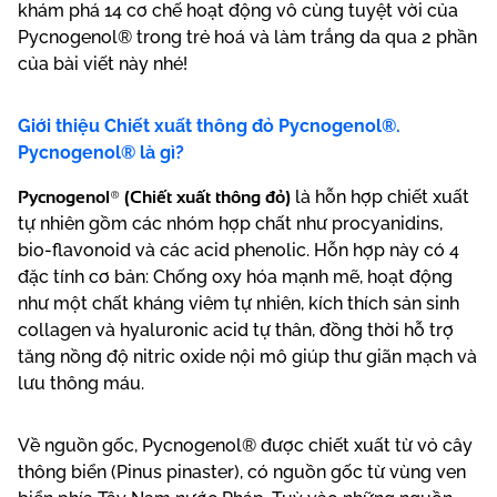
khám phá 14 cơ chế hoạt động vô cùng tuyệt vời của
Pycnogenol® trong trẻ hoá và làm trắng da qua 2 phần
của bài viết này nhé!
Giới thiệu Chiết xuất thông đỏ Pycnogenol®.
Pycnogenol® là gì?
Pycnogenol® (Chiết xuất thông đỏ)
là hỗn hợp chiết xuất
tự nhiên gồm các nhóm hợp chất như procyanidins,
bio-flavonoid và các acid phenolic. Hỗn hợp này có 4
đặc tính cơ bản: Chống oxy hóa mạnh mẽ, hoạt động
như một chất kháng viêm tự nhiên, kích thích sản sinh
collagen và hyaluronic acid tự thân, đồng thời hỗ trợ
tăng nồng độ nitric oxide nội mô giúp thư giãn mạch và
lưu thông máu.
Về nguồn gốc, Pycnogenol® được chiết xuất từ vỏ cây
thông biển (Pinus pinaster), có nguồn gốc từ vùng ven