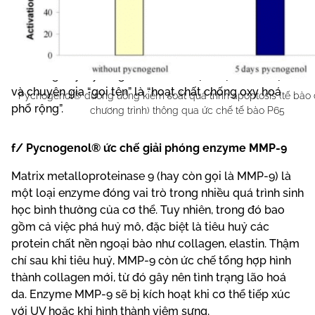
sức khỏe nhằm ngăn ngừa ung thư và đang được
nghiên cứu trong hỗ trợ điều trị ung thư do bệnh bạch
cầu. Pycnogenol® thực sự là một khám phá tuyệt vời
của y học, vượt xa kỳ vọng đối với mục tiêu trẻ hoá. Với
khả năng này, Pycnogenol® còn được một số tài liệu
và chuyên gia “gọi tên” là “hoạt chất chống oxy hoá
Pycnogenol® đường uống kiểm soát quá trình apoptosis (tế bào 
phổ rộng”.
chương trình) thông qua ức chế tế bào P65
f/ Pycnogenol® ức chế giải phóng enzyme MMP-9
Matrix metalloproteinase 9 (hay còn gọi là MMP-9) là
một loại enzyme đóng vai trò trong nhiều quá trình sinh
học bình thường của cơ thể. Tuy nhiên, trong đó bao
gồm cả việc phá huỷ mô, đặc biệt là tiêu huỷ các
protein chất nền ngoại bào như collagen, elastin. Thậm
chí sau khi tiêu huỷ, MMP-9 còn ức chế tổng hợp hình
thành collagen mới, từ đó gây nên tình trạng lão hoá
da. Enzyme MMP-9 sẽ bị kích hoạt khi cơ thể tiếp xúc
với UV hoặc khi hình thành viêm sưng.