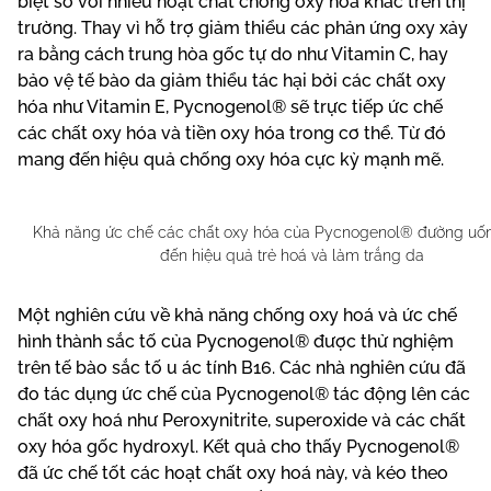
biệt so với nhiều hoạt chất chống oxy hóa khác trên thị
trường. Thay vì hỗ trợ giảm thiểu các phản ứng oxy xảy
ra bằng cách trung hòa gốc tự do như Vitamin C, hay
bảo vệ tế bào da giảm thiểu tác hại bởi các chất oxy
hóa như Vitamin E, Pycnogenol® sẽ trực tiếp ức chế
các chất oxy hóa và tiền oxy hóa trong cơ thể. Từ đó
mang đến hiệu quả chống oxy hóa cực kỳ mạnh mẽ.
Khả năng ức chế các chất oxy hóa của Pycnogenol® đường u
đến hiệu quả trẻ hoá và làm trắng da
Một nghiên cứu về khả năng chống oxy hoá và ức chế
hình thành sắc tố của Pycnogenol® được thử nghiệm
trên tế bào sắc tố u ác tính B16. Các nhà nghiên cứu đã
đo tác dụng ức chế của Pycnogenol® tác động lên các
chất oxy hoá như Peroxynitrite, superoxide và các chất
oxy hóa gốc hydroxyl. Kết quả cho thấy Pycnogenol®
đã ức chế tốt các hoạt chất oxy hoá này, và kéo theo