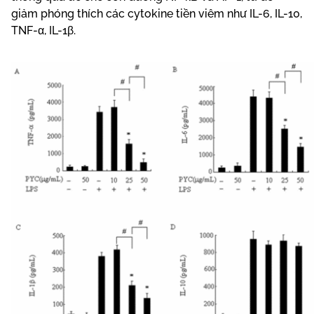
giảm phóng thích các cytokine tiền viêm như IL-6, IL-10,
TNF-α, IL-1β.
NF-κB là một phức hợp protein có yếu tố kiểm soát sự