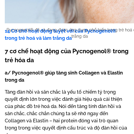
Pycnogenol® đã và đang được ứng dụng phổ biến trong trẻ hoá 
14 Cơ chế hoạt động tuyệt vời của Pycnogenol®
trắng da
trong trẻ hoá và làm trắng da
7 cơ chế hoạt động của Pycnogenol® trong
trẻ hóa da
a/ Pycnogenol® giúp tăng sinh Collagen và Elastin
trong da
Tăng đàn hồi và săn chắc là yếu tố chiếm tỷ trọng
quyết định lớn trong việc đánh giá hiệu quả cải thiện
của phác đồ trẻ hoá da. Nói đến tăng tính đàn hồi và
săn chắc, chắc chắn chúng ta sẽ nhớ ngay đến
Collagen và Elastin – hai protein đóng vai trò quan
trọng trong việc quyết định cấu trúc và độ đàn hồi của