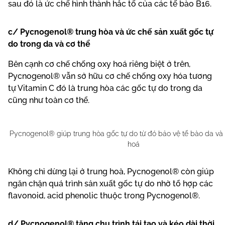
sau đó là ức chế hình thành hắc tố của các tế bào B16.
c/ Pycnogenol® trung hòa và ức chế sản xuất gốc tự
do trong da và cơ thể
Bên cạnh cơ chế chống oxy hoá riêng biệt ở trên,
Pycnogenol® vẫn sở hữu cơ chế chống oxy hóa tương
tự Vitamin C đó là trung hòa các gốc tự do trong da
cũng như toàn cơ thể.
Pycnogenol® giúp trung hòa gốc tự do từ đó bảo vệ tế bào da và
hoá
Không chỉ dừng lại ở trung hoà, Pycnogenol® còn giúp
ngăn chặn quá trình sản xuất gốc tự do nhờ tổ hợp các
flavonoid, acid phenolic thuộc trong Pycnogenol®.
d/ Pycnogenol® tăng chu trình tái tạo và kéo dài thời