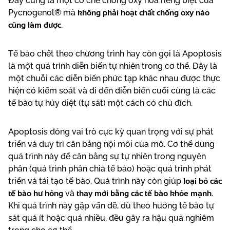
Đây cũng là một cơ chế chống oxy hoá riêng biệt của
không phải hoạt chất chống oxy nào
Pycnogenol® mà
cũng làm được
.
Tế bào chết theo chương trình hay còn gọi là Apoptosis
là một quá trình diễn biến tự nhiên trong cơ thể. Đây là
một chuỗi các diễn biến phức tạp khác nhau được thực
hiện có kiểm soát và đi đến diễn biến cuối cùng là các
tế bào tự hủy diệt (tự sát) một cách có chủ đích.
Apoptosis đóng vai trò cực kỳ quan trọng với sự phát
triển và duy trì cân bằng nội môi của mô. Cơ thể dùng
quá trình này để cân bằng sự tự nhiên trong nguyên
phân (quá trình phân chia tế bào) hoặc quá trình phát
loại bỏ các
triển và tái tạo tế bào. Quá trình này còn giúp
tế bào hư hỏng
thay mới bằng các tế bào khỏe mạnh
và
.
Khi quá trình này gặp vấn đề, dù theo hướng tế bào tự
sát quá ít hoặc quá nhiều, đều gây ra hậu quả nghiêm