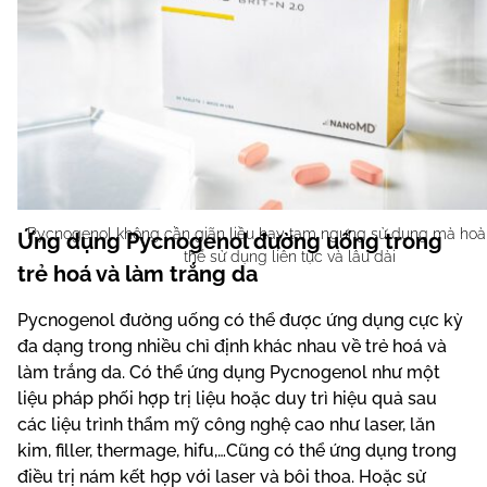
Pycnogenol không cần giãn liều hay tạm ngưng sử dụng mà hoà
Ứng dụng Pycnogenol đường uống trong
thể sử dụng liên tục và lâu dài
trẻ hoá và làm trắng da
Pycnogenol đường uống có thể được ứng dụng cực kỳ
đa dạng trong nhiều chỉ định khác nhau về trẻ hoá và
làm trắng da. Có thể ứng dụng Pycnogenol như một
liệu pháp phối hợp trị liệu hoặc duy trì hiệu quả sau
các liệu trình thẩm mỹ công nghệ cao như laser, lăn
kim, filler, thermage, hifu,…Cũng có thể ứng dụng trong
điều trị nám kết hợp với laser và bôi thoa. Hoặc sử