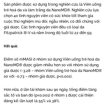
Sản phẩm được sử dụng trong nghiên cứu là Viên uống
trẻ hoá da và làm trắng da NanoMD®. Nghiên cứu lựa
chọn 40 tình nguyện viên có sức khỏe tốt tham gia
cuộc thử nghiệm mù đôi, ngẫu nhiên, có đối chứng với
giả dược. Các tình nguyện viên đều có loại da
Fitzpatrick III-V và nằm trong độ tuổi từ 22 đến 59.
Kết quả:
Điểm số mMASI ở nhóm sử dụng Viên uống trẻ hoá da
NanoMD® được giảm nhiều hơn so với nhóm sử dụng
giả dược (-3,28 – nhóm Viên uống trẻ hoá da NanoMD®
so với -0,73 – nhóm giả dược, p<0,001).
Hơn nữa, ở lần tái khám sau 90 ngày, tổng điểm tăng
sắc tố và ban đỏ (p<0,001) ở nhóm 1 được cải thiện
đáng kể: lần lượt là 55% và 38%.