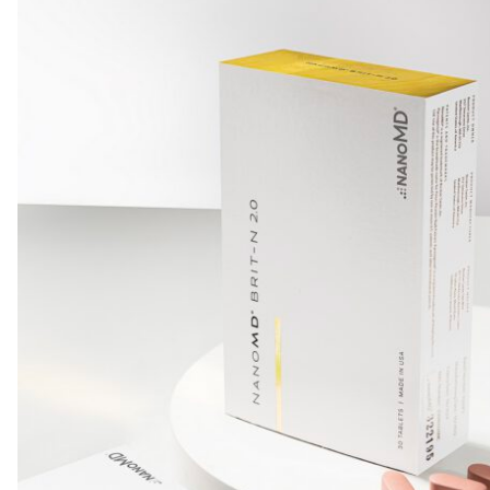
Và quan trọng nhất, Pycnogenol không chỉ dừng lại ở
làm đẹp da, mà còn vô vàn công dụng tuyệt vời trong
việc điều hoà và nuôi dưỡng các hệ cơ quan khác, từ hô
hấp, tim mạch, cơ, xương, máu, thần kinh, sinh lý,…mà
gần như không có tác dụng phụ đi kèm. Vì thế, việc lựa