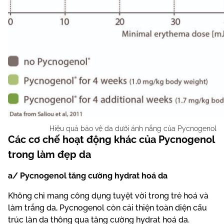
Bên cạnh đó, dựa theo hai nghiên cứu đối chứng mù đôi
giả dược được thực hiện vào năm 2011 tại Mỹ và 2021
tại Trung Quốc đều cho thấy, Pycnogenol tăng cường
hiệu quả bảo vệ dưới ánh nắng mặt trời đồng thời tăng
hiệu quả chống nắng khi kết hợp cùng kem chống
nắng.
Hiệu quả bảo vệ da dưới ánh nắng của Pycnogenol
Các cơ chế hoạt động khác của Pycnogenol
trong làm đẹp da
a/ Pycnogenol tăng cường hydrat hoá da
Không chỉ mang công dụng tuyệt vời trong trẻ hoá và
làm trắng da, Pycnogenol còn cải thiện toàn diện cấu
trúc làn da thông qua tăng cường hydrat hoá da.