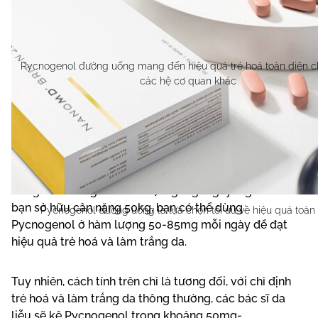
chọn Pycnogenol đường uống sẽ mang đến giá trị tối
ưu hơn cho cơ thể.
Pycnogenol đường uống mang đến hiệu quả trẻ hoá toàn diện c
các hệ cơ quan khác
Liều dùng Pycnogenol trong trẻ hoá và làm
trắng da
Liều dùng chuẩn của Pycnogenol trong trẻ hoá và làm
trắng da thường ở mức 1-1.7mg/kg/ngày. Nghĩa là nếu
bạn sở hữu cân nặng 50kg, bạn có thể dùng
Pycnogenol đường uống là lựa chọn tối ưu về hiệu quả toàn
Pycnogenol ở hàm lượng 50-85mg mỗi ngày để đạt
hiệu quả trẻ hoá và làm trắng da.
Tuy nhiên, cách tính trên chỉ là tương đối, với chỉ định
trẻ hoá và làm trắng da thông thường, các bác sĩ da
liễu sẽ kê Pycnogenol trong khoảng 50mg-