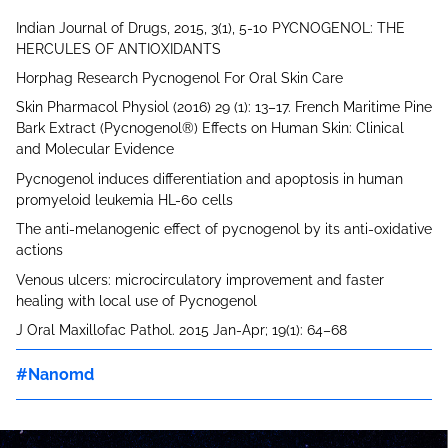
Indian Journal of Drugs, 2015, 3(1), 5-10 PYCNOGENOL: THE
HERCULES OF ANTIOXIDANTS
Horphag Research Pycnogenol For Oral Skin Care
Skin Pharmacol Physiol (2016) 29 (1): 13–17. French Maritime Pine
Bark Extract (Pycnogenol®) Effects on Human Skin: Clinical
and Molecular Evidence
Pycnogenol induces differentiation and apoptosis in human
promyeloid leukemia HL-60 cells
The anti-melanogenic effect of pycnogenol by its anti-oxidative
actions
Venous ulcers: microcirculatory improvement and faster
healing with local use of Pycnogenol
J Oral Maxillofac Pathol.
2015 Jan-Apr; 19(1): 64–68
Nanomd