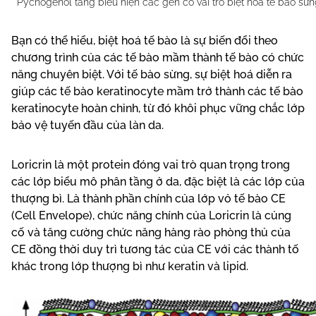
Pycnogenol tăng biểu hiện các gen có vai trò biệt hoá tế bào sừ
Bạn có thể hiểu, biệt hoá tế bào là sự biến đổi theo
chương trình của các tế bào mầm thành tế bào có chức
năng chuyên biệt. Với tế bào sừng, sự biệt hoá diễn ra
giúp các tế bào keratinocyte mầm trở thành các tế bào
keratinocyte hoàn chỉnh, từ đó khôi phục vững chắc lớp
bảo vệ tuyến đầu của làn da.
Loricrin là một protein đóng vai trò quan trọng trong
các lớp biểu mô phân tầng ở da, đặc biệt là các lớp của
thượng bì. Là thành phần chính của lớp vỏ tế bào CE
(Cell Envelope), chức năng chính của Loricrin là củng
cố và tăng cường chức năng hàng rào phòng thủ của
CE đồng thời duy trì tương tác của CE với các thành tố
khác trong lớp thượng bì như keratin và lipid.