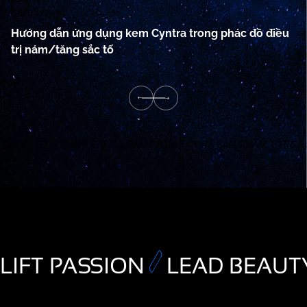
08/08/2024
08
Hướng dẫn ứng dụng kem Cyntra trong phác đồ điều
C
trị nám/tăng sắc tố
ng
TẤT CẢ SẢN PHẨM
TẤT CẢ SẢN PHẨM
TẤT CẢ SẢN PHẨM
TẤT CẢ
LIFT PASSION
LEAD BEAUT