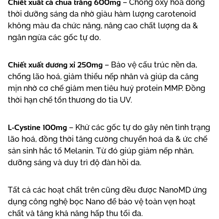
Chiết xuất cà chua trắng 600mg
– Chống oxy hoá đồng
thời dưỡng sáng da nhờ giàu hàm lượng carotenoid
không màu đa chức năng, nâng cao chất lượng da &
ngăn ngừa các gốc tự do.
Chiết xuất dương xỉ 250mg
– Bảo vệ cấu trúc nền da,
chống lão hoá, giảm thiểu nếp nhăn và giúp da căng
mịn nhờ cơ chế giảm men tiêu huỷ protein MMP. Đồng
thời hạn chế tổn thương do tia UV.
L-Cystine 100mg
– Khử các gốc tự do gây nên tình trạng
lão hoá, đồng thời tăng cường chuyển hoá da & ức chế
sản sinh hắc tố Melanin. Từ đó giúp giảm nếp nhăn,
dưỡng sáng và duy trì độ đàn hồi da.
Tất cả các hoạt chất trên cũng đều được NanoMD ứng
dụng công nghệ bọc Nano để bảo vệ toàn vẹn hoạt
chất và tăng khả năng hấp thu tối đa.