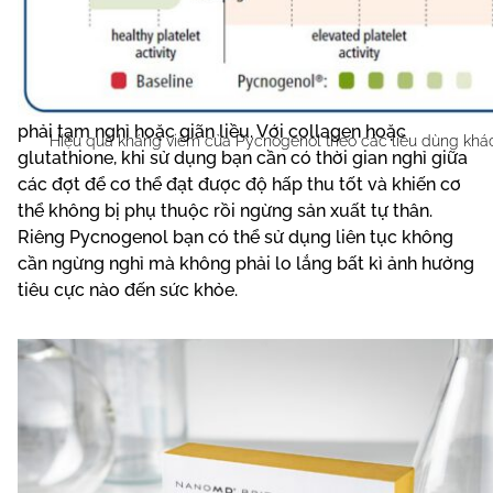
Có một ưu điểm vượt trội của Pycnogenol so với các
hoạt chất làm đẹp da có chức năng tương tự là không
phải tạm nghỉ hoặc giãn liều. Với collagen hoặc
Hiệu quả kháng viêm của Pycnogenol theo các liều dùng khá
glutathione, khi sử dụng bạn cần có thời gian nghỉ giữa
các đợt để cơ thể đạt được độ hấp thu tốt và khiến cơ
thể không bị phụ thuộc rồi ngừng sản xuất tự thân.
Riêng Pycnogenol bạn có thể sử dụng liên tục không
cần ngừng nghỉ mà không phải lo lắng bất kì ảnh hưởng
tiêu cực nào đến sức khỏe.