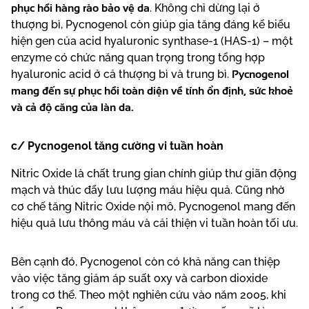
phục hồi hàng rào bảo vệ da
. Không chỉ dừng lại ở
thượng bì, Pycnogenol còn giúp gia tăng đáng kể biểu
hiện gen của acid hyaluronic synthase-1 (HAS-1) – một
enzyme có chức năng quan trọng trong tổng hợp
Pycnogenol
hyaluronic acid ở cả thượng bì và trung bì.
mang đến sự phục hồi toàn diện về tính ổn định, sức khoẻ
và cả độ căng của làn da.
c/ Pycnogenol tăng cường vi tuần hoàn
Nitric Oxide là chất trung gian chính giúp thư giãn động
mạch và thúc đẩy lưu lượng máu hiệu quả. Cũng nhờ
cơ chế tăng Nitric Oxide nội mô, Pycnogenol mang đến
hiệu quả lưu thông máu và cải thiện vi tuần hoàn tối ưu.
Bên cạnh đó, Pycnogenol còn có khả năng can thiệp
vào việc tăng giảm áp suất oxy và carbon dioxide
trong cơ thể. Theo một nghiên cứu vào năm 2005, khi