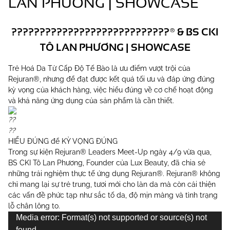
LAN PHƯƠNG | SHOWCASE
????????????????????????????® & BS CKI
TÔ LAN PHƯƠNG | SHOWCASE
Trẻ Hoá Da Từ Cấp Độ Tế Bào là ưu điểm vượt trội của
Rejuran®, nhưng để đạt được kết quả tối ưu và đáp ứng đúng
kỳ vọng của khách hàng, việc hiểu đúng về cơ chế hoạt động
và khả năng ứng dụng của sản phẩm là cần thiết.
HIỂU ĐÚNG để KỲ VỌNG ĐÚNG
Trong sự kiện Rejuran® Leaders Meet-Up ngày 4/9 vừa qua,
BS CKI Tô Lan Phương, Founder của Lux Beauty, đã chia sẻ
những trải nghiệm thực tế ứng dụng Rejuran®. Rejuran® không
chỉ mang lại sự trẻ trung, tươi mới cho làn da mà còn cải thiện
các vấn đề phức tạp như sắc tố da, độ mịn màng và tình trạng
lỗ chân lông to.
T
Media error: Format(s) not supported or source(s) not
r
found