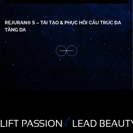
17/06/2026
17
REJURAN® S – TÁI TẠO & PHỤC HỒI CẤU TRÚC ĐA
R
TẦNG DA
M
TẤT CẢ SẢN PHẨM
TẤT CẢ SẢN PHẨM
TẤT CẢ SẢN PHẨM
TẤT CẢ
LIFT PASSION
LEAD BEAUT