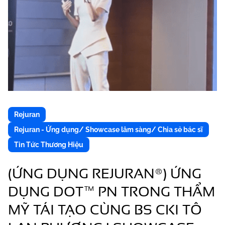
Rejuran
Rejuran - Ứng dụng/ Showcase lâm sàng/ Chia sẻ bác sĩ
Tin Tức Thương Hiệu
(ỨNG DỤNG REJURAN®) ỨNG
DỤNG DOT™ PN TRONG THẨM
MỸ TÁI TẠO CÙNG BS CKI TÔ