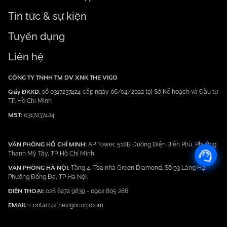
Tin tức & sự kiện
Tuyển dụng
Liên hệ
CÔNG TY TNHH TM DV XNK THE VIGO
Giấy ĐKKD:
số 0317237424 cấp ngày 06/04/2022 tại Sở Kế hoạch và Đầu tư
TP. Hồ Chí Minh
MST:
0317237424
VĂN PHÒNG HỒ CHÍ MINH:
AP Tower, 518B Đường Điện Biên Phủ, Phường
Thạnh Mỹ Tây, TP. Hồ Chí Minh
VĂN PHÒNG HÀ NỘI:
Tầng 4, Tòa nhà Green Diamond, Số 93 Láng Hạ,
Phường Đống Đa, TP Hà Nội.
ĐIỆN THOẠI:
028 6272 9839
-
0902 805 286
EMAIL:
contact@thevigocorp.com