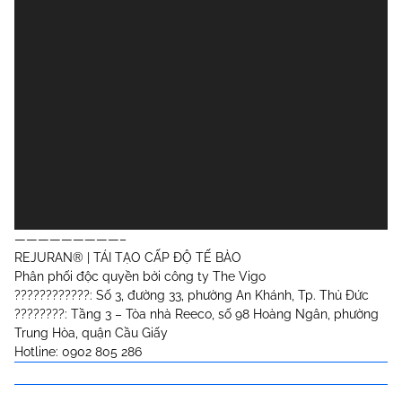
—————————–
REJURAN® | TÁI TẠO CẤP ĐỘ TẾ BÀO
Phân phối độc quyền bởi công ty The Vigo
????????????: Số 3, đường 33, phường An Khánh, Tp. Thủ Đức
????????: Tầng 3 – Tòa nhà Reeco, số 98 Hoàng Ngân, phường
Trung Hòa, quận Cầu Giấy
Hotline: 0902 805 286