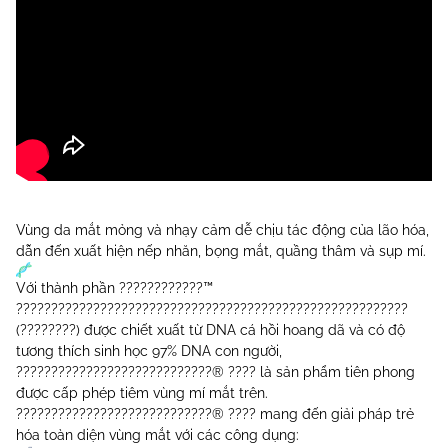
Vùng da mắt mỏng và nhạy cảm dễ chịu tác động của lão hóa,
dẫn đến xuất hiện nếp nhăn, bọng mắt, quầng thâm và sụp mí.
Với thành phần ????????????™
????????????????????????????????????????????????????????
(????????) được chiết xuất từ DNA cá hồi hoang dã và có độ
tương thích sinh học 97% DNA con người,
????????????????????????????® ???? là sản phẩm tiên phong
được cấp phép tiêm vùng mí mắt trên.
????????????????????????????® ???? mang đến giải pháp trẻ
hóa toàn diện vùng mắt với các công dụng: