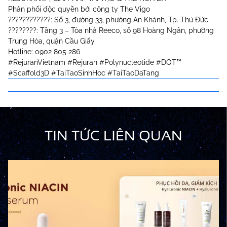
Phân phối độc quyền bởi công ty The Vigo
????????????: Số 3, đường 33, phường An Khánh, Tp. Thủ Đức
????????: Tầng 3 – Tòa nhà Reeco, số 98 Hoàng Ngân, phường
Trung Hòa, quận Cầu Giấy
Hotline: 0902 805 286
#RejuranVietnam
#Rejuran
#Polynucleotide
#DOT
™
#Scaffold3D
#TaiTaoSinhHoc
#TaiTaoDaTang
TIN TỨC LIÊN QUAN