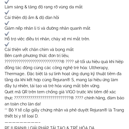
Làm sáng & tăng độ rạng rỡ vùng da mắt
Cải thiện độ ẩm & độ đàn hồi
Giảm nếp nhăn li ti và đường nhăn quanh mắt
Hỗ trợ việc điều trị nhăn, chảy xệ mí mắt trên.
Cải thiện vết chân chim và bọng mắt
Bên cạnh phương thức đơn trị liệu,
????????????????????????????® ???? sẽ tối ưu hiệu quả khi hiệp
đồng tác động cùng các công nghệ trẻ hóa: Ultherapy,
Thermage.. Đặc biệt là sự linh hoạt ứng dụng kỹ thuật tiêm đa
tầng da khi kết hợp cùng Rejuran® S, mang lại hiệu ứng làm
đầy tự nhiên, tái tạo và trẻ hóa vùng mắt bền vững.
Quét mã QR trên tem chống giả VIGO trước khi tiêm để xác
thực ????????????????????????????® ???? chính hãng, đảm bảo
an toàn cho làn da!
** Bộ Y tế cấp giấy chứng nhận và phê duyệt Rejuran® là Trang
thiết bị y tế loại D.
—————————–
REJURAN® | GIẢI PHÁP TÁI TẠO & TRẺ HÓA DA