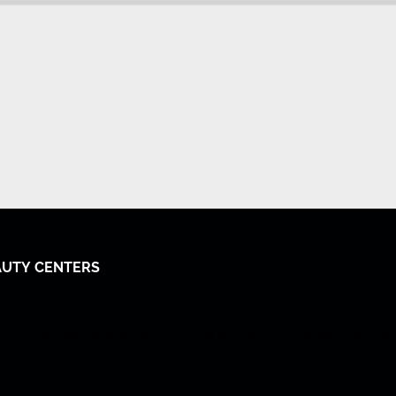
EAUTY CENTERS
TẤT CẢ SẢN PHẨM
TẤT CẢ SẢN PHẨM
TẤT CẢ SẢN PHẨM