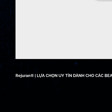
17/05/2026
Rejuran® | LỰA CHỌN UY TÍN DÀNH CHO CÁC B
TẤT CẢ SẢN PHẨM
TẤT CẢ SẢN PHẨM
TẤT CẢ SẢN PHẨM