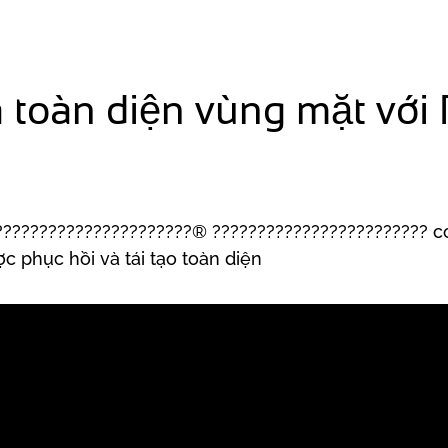
 da toàn diện vùng mặt vơ
?????????????????????® ???????????????????????? có
c phục hồi và tái tạo toàn diện