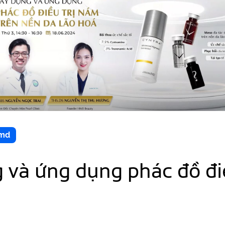
omd
à ứng dụng phác đồ điề