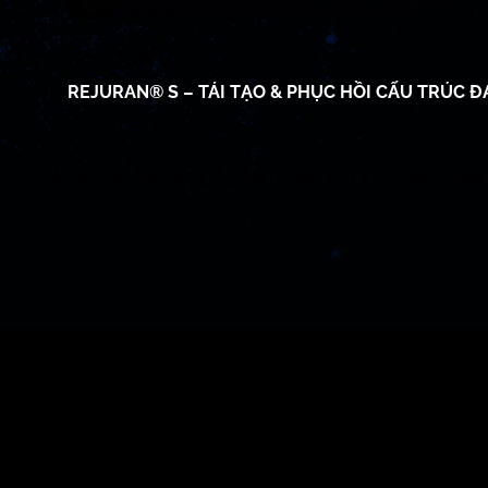
17/06/2026
REJURAN® S – TÁI TẠO & PHỤC HỒI CẤU TRÚC Đ
TẤT CẢ SẢN PHẨM
TẤT CẢ SẢN PHẨM
TẤT CẢ SẢN PHẨM