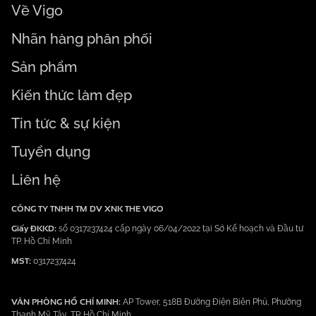
Về Vigo
Nhãn hàng phân phối
Sản phẩm
Kiến thức làm đẹp
Tin tức & sự kiện
Tuyển dụng
Liên hệ
CÔNG TY TNHH TM DV XNK THE VIGO
Giấy ĐKKD:
số 0317237424 cấp ngày 06/04/2022 tại Sở Kế hoạch và Đầu tư
TP. Hồ Chí Minh
MST:
0317237424
VĂN PHÒNG HỒ CHÍ MINH:
AP Tower, 518B Đường Điện Biên Phủ, Phường
Thạnh Mỹ Tây, TP. Hồ Chí Minh