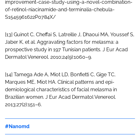
improvement-case-study-using-a-novel-combination-
of-retinol-niacinamide-and-terminalia-chebula-
S1545961622P0784X/
[13] Guinot C, Cheffai S, Latreille J, Dhaoui MA, Youssef S,
Jaber K, et al. Aggravating factors for melasma: a
prospective study in 197 Tunisian patients. J Eur Acad
Dermatol Venereol. 2010;24(9):1060–9.
[14] Tamega Ade A, Miot LD, Bonfietti C, Gige TC,
Marques ME, Miot HA. Clinical patterns and epi-
demiological characteristics of facial melasma in
Brazilian women. J Eur Acad Dermatol Venereol.
2013;27(2):151–6.
Nanomd