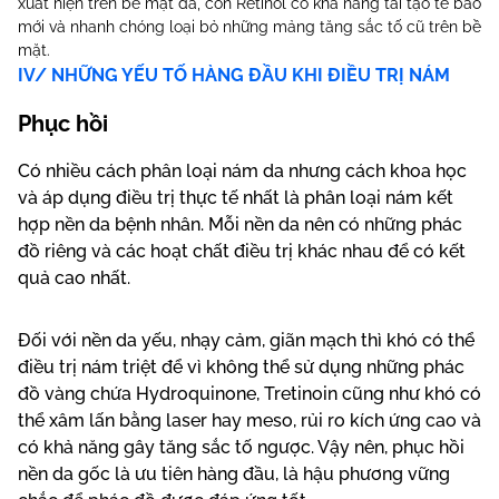
xuất hiện trên bề mặt da, còn Retinol có khả năng tái tạo tế bào
mới và nhanh chóng loại bỏ những mảng tăng sắc tố cũ trên bề
mặt.
IV/ NHỮNG YẾU TỐ HÀNG ĐẦU KHI ĐIỀU TRỊ NÁM
Phục hồi
Có nhiều cách phân loại nám da nhưng cách khoa học
và áp dụng điều trị thực tế nhất là phân loại nám kết
hợp nền da bệnh nhân. Mỗi nền da nên có những phác
đồ riêng và các hoạt chất điều trị khác nhau để có kết
quả cao nhất.
Đối với nền da yếu, nhạy cảm, giãn mạch thì khó có thể
điều trị nám triệt để vì không thể sử dụng những phác
đồ vàng chứa Hydroquinone, Tretinoin cũng như khó có
thể xâm lấn bằng laser hay meso, rủi ro kích ứng cao và
có khả năng gây tăng sắc tố ngược. Vậy nên, phục hồi
nền da gốc là ưu tiên hàng đầu, là hậu phương vững