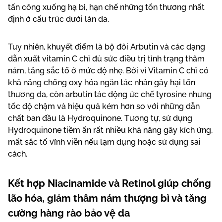
tấn công xuống hạ bì, hạn chế những tổn thương nhất
định ở cấu trúc dưới làn da.
Tuy nhiên, khuyết điểm là bộ đôi Arbutin và các dạng
dẫn xuất vitamin C chỉ đủ sức điều trị tình trạng thâm
nám, tăng sắc tố ở mức độ nhẹ. Bởi vì Vitamin C chỉ có
khả năng chống oxy hóa ngăn tác nhân gây hại tổn
thương da, còn arbutin tác động ức chế tyrosine nhưng
tốc độ chậm và hiệu quả kém hơn so với những dẫn
chất ban đầu là Hydroquinone. Tương tự, sử dụng
Hydroquinone tiềm ẩn rất nhiều khả năng gây kích ứng,
mất sắc tố vĩnh viễn nếu lạm dụng hoặc sử dụng sai
cách.
Kết hợp Niacinamide và Retinol giúp chống
lão hóa, giảm thâm nám thượng bì và tăng
cường hàng rào bảo vệ da