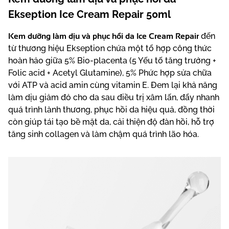
Ekseption Ice Cream Repair 50ml
Kem dưỡng làm dịu và phục hồi da Ice Cream Repair
đến
từ thương hiệu Ekseption chứa một tổ hợp công thức
hoàn hảo giữa 5% Bio-placenta (5 Yếu tố tăng trưởng +
Folic acid + Acetyl Glutamine), 5% Phức hợp sửa chữa
với ATP và acid amin cùng vitamin E. Đem lại khả năng
làm dịu giảm đỏ cho da sau điều trị xâm lấn, đẩy nhanh
quá trình lành thương, phục hồi da hiệu quả, đồng thời
còn giúp tái tạo bề mặt da, cải thiện độ đàn hồi, hỗ trợ
tăng sinh collagen và làm chậm quá trình lão hóa.