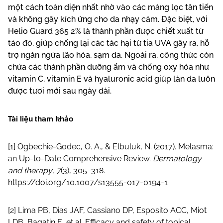
một cách toàn diện nhất nhờ vào các màng lọc tân tiến
và không gây kích ứng cho da nhạy cảm. Đặc biệt, với
Helio Guard 365 2% là thành phần được chiết xuất từ
tảo đỏ, giúp chống lại các tác hại từ tia UVA gây ra, hỗ
trợ ngăn ngừa lão hóa, sạm da. Ngoài ra, công thức còn
chứa các thành phần dưỡng ẩm và chống oxy hóa như
vitamin C, vitamin E và hyaluronic acid giúp làn da luôn
được tươi mới sau ngày dài.
Tài liệu tham khảo
[1] Ogbechie-Godec, O. A., & Elbuluk, N. (2017). Melasma:
an Up-to-Date Comprehensive Review.
Dermatology
and therapy
,
7
(3), 305–318.
https://doi.org/10.1007/s13555-017-0194-1
[2] Lima PB, Dias JAF, Cassiano DP, Esposito ACC, Miot
LDB, Bagatin E, et al. Efficacy and safety of topical