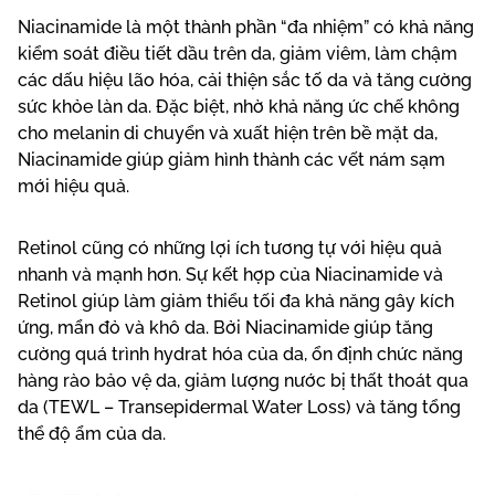
Niacinamide là một thành phần “đa nhiệm” có khả năng
kiểm soát điều tiết dầu trên da, giảm viêm, làm chậm
các dấu hiệu lão hóa, cải thiện sắc tố da và tăng cường
sức khỏe làn da. Đặc biệt, nhờ khả năng ức chế không
cho melanin di chuyển và xuất hiện trên bề mặt da,
Niacinamide giúp giảm hình thành các vết nám sạm
mới hiệu quả.
Retinol cũng có những lợi ích tương tự với hiệu quả
nhanh và mạnh hơn. Sự kết hợp của Niacinamide và
Retinol giúp làm giảm thiểu tối đa khả năng gây kích
ứng, mẩn đỏ và khô da. Bởi Niacinamide giúp tăng
cường quá trình hydrat hóa của da, ổn định chức năng
hàng rào bảo vệ da, giảm lượng nước bị thất thoát qua
da (TEWL – Transepidermal Water Loss) và tăng tổng
thể độ ẩm của da.