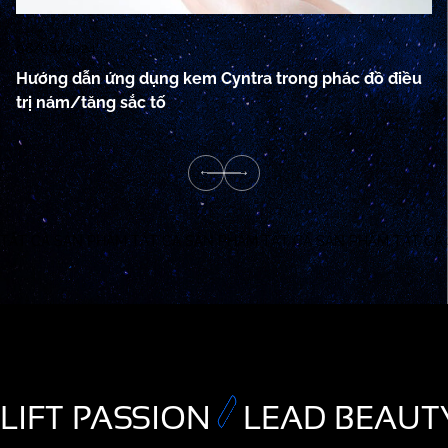
08/08/2024
08
Hướng dẫn ứng dụng kem Cyntra trong phác đồ điều
C
trị nám/tăng sắc tố
ng
TẤT CẢ SẢN PHẨM
TẤT CẢ SẢN PHẨM
TẤT CẢ SẢN PHẨM
TẤT CẢ
LIFT PASSION
LEAD BEAUT