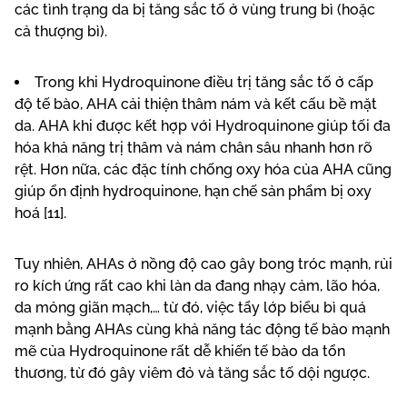
các tình trạng da bị tăng sắc tố ở vùng trung bì (hoặc
cả thượng bì).
Trong khi Hydroquinone điều trị tăng sắc tố ở cấp
độ tế bào, AHA cải thiện thâm nám và kết cấu bề mặt
da. AHA khi được kết hợp với Hydroquinone giúp tối đa
hóa khả năng trị thâm và nám chân sâu nhanh hơn rõ
rệt. Hơn nữa, các đặc tính chống oxy hóa của AHA cũng
giúp ổn định hydroquinone, hạn chế sản phẩm bị oxy
hoá [11].
Tuy nhiên, AHAs ở nồng độ cao gây bong tróc mạnh, rủi
ro kích ứng rất cao khi làn da đang nhạy cảm, lão hóa,
da mỏng giãn mạch,… từ đó, việc tẩy lớp biểu bì quá
mạnh bằng AHAs cùng khả năng tác động tế bào mạnh
mẽ của Hydroquinone rất dễ khiến tế bào da tổn
thương, từ đó gây viêm đỏ và tăng sắc tố dội ngược.