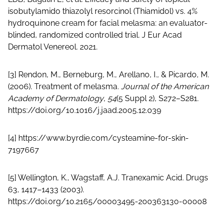
isobutylamido thiazolyl resorcinol (Thiamidol) vs. 4%
hydroquinone cream for facial melasma: an evaluator-
blinded, randomized controlled trial. J Eur Acad
Dermatol Venereol. 2021.
[3] Rendon, M., Berneburg, M., Arellano, I., & Picardo, M.
(2006). Treatment of melasma.
Journal of the American
Academy of Dermatology
,
54
(5 Suppl 2), S272–S281.
https://doi.org/10.1016/j.jaad.2005.12.039
[4]
https://www.byrdie.com/cysteamine-for-skin-
7197667
[5] Wellington, K., Wagstaff, A.J. Tranexamic Acid. Drugs
63, 1417–1433 (2003).
https://doi.org/10.2165/00003495-200363130-00008