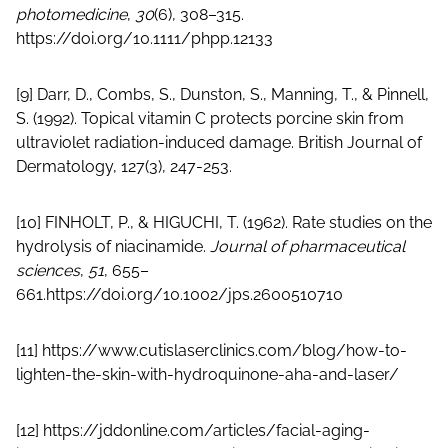
photomedicine
,
30
(6), 308–315.
https://doi.org/10.1111/phpp.12133
[9] Darr, D., Combs, S., Dunston, S., Manning, T., & Pinnell,
S. (1992). Topical vitamin C protects porcine skin from
ultraviolet radiation‐induced damage. British Journal of
Dermatology, 127(3), 247-253.
[10] FINHOLT, P., & HIGUCHI, T. (1962). Rate studies on the
hydrolysis of niacinamide.
Journal of pharmaceutical
sciences
,
51
, 655–
661.
https://doi.org/10.1002/jps.2600510710
[11]
https://www.cutislaserclinics.com/blog/how-to-
lighten-the-skin-with-hydroquinone-aha-and-laser/
[12]
https://jddonline.com/articles/facial-aging-