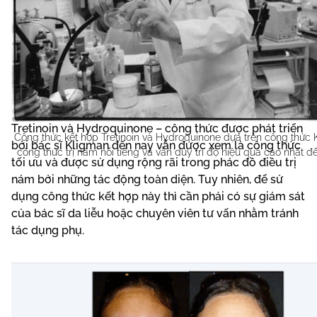
Tretinoin và Hydroquinone – công thức được phát triển
Công thức kết hợp Tretinoin và Hydroquinone dựa trên công thức 
bởi bác sĩ Kligman đến nay vẫn được xem là công thức
công thức trị nám nổi tiếng và vẫn duy trì độ hiệu quả cao nhất đế
tối ưu và được sử dụng rộng rãi trong phác đồ điều trị
nám bởi những tác động toàn diện. Tuy nhiên, để sử
dụng công thức kết hợp này thì cần phải có sự giám sát
của bác sĩ da liễu hoặc chuyên viên tư vấn nhằm tránh
tác dụng phụ.