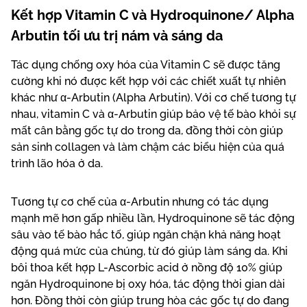
Kết hợp Vitamin C và Hydroquinone/ Alpha
Arbutin tối ưu trị nám và sáng da
Tác dụng chống oxy hóa của Vitamin C sẽ được tăng
cường khi nó được kết hợp với các chiết xuất tự nhiên
khác như α-Arbutin (Alpha Arbutin). Với cơ chế tương tự
nhau, vitamin C và α-Arbutin giúp bảo vệ tế bào khỏi sự
mất cân bằng gốc tự do trong da, đồng thời còn giúp
sản sinh collagen và làm chậm các biểu hiện của quá
trình lão hóa ở da.
Tương tự cơ chế của α-Arbutin nhưng có tác dụng
mạnh mẽ hơn gấp nhiều lần, Hydroquinone sẽ tác động
sâu vào tế bào hắc tố, giúp ngăn chặn khả năng hoạt
động quá mức của chúng, từ đó giúp làm sáng da. Khi
bôi thoa kết hợp L-Ascorbic acid ở nồng độ 10% giúp
ngăn Hydroquinone bị oxy hóa, tác động thời gian dài
hơn. Đồng thời còn giúp trung hòa các gốc tự do đang