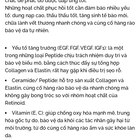
chắc để phác đồ được đáp ứng tốt.
Những hoạt chất phục hồi tốt cần đảm bảo nhiều yếu
tố: dung nạp cao, thẩu thấu tốt, tăng sinh tế bào mới,
chữa lành vết thương nhanh chóng và củng cố hàng rào
bảo vệ da tự nhiên.
Yếu tố tăng trưởng (EGF, FGF, VEGF, IGF1): là một
trong những loại Peptide chịu trách nhiệm duy trì và
bảo vệ biểu mô, bằng cách thúc đẩy sự tổng hợp
Collagen và Elastin, rất hay gặp khi điều trị sẹo rỗ.
Ceramide/ Peptide: hỗ trợ sản xuất Collagen và
Elastin, củng cố hàng rào bảo vệ da nhanh chóng mà
không gây bong tróc so với nhóm hoạt chất của
Retinoid.
Vitamin (E, C): giúp chống oxy hóa mạnh mẽ, trung
hòa gốc tự do, bảo vệ da khỏi các tác nhân gây hại từ
môi trường, từ đó củng cố hàng rào ẩm và sức khỏe làn
da.