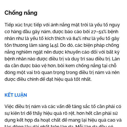
Chống nắng
Tiếp xúc trực tiếp với ánh nắng mặt trời là yếu tố nguy
cơ hàng đầu gây nám, được báo cáo bởi 27–51% bệnh
nhân như là yếu tố kích thích và 84% như là yếu tố gây
tổn thương lâm sàng [4,5]. Do đó, các biện pháp chống
nắng nghiêm ngặt nên được khuyến cáo đối với bất kỳ
bệnh nhân nào được điều trị và duy trì sau điều trị. Làn
da cần được bảo vệ hơn, bôi kem chống nắng tại chỗ
đóng một vai trò quan trọng trong điều trị nám và nên
được điều chỉnh để đạt hiệu quả tốt nhất.
KẾT LUẬN
Việc điều trị nám và các vấn đề tăng sắc tố cần phải có
sự kiên trì để thấy hiệu quả rõ rệt, hơn hết cần phải sử
dụng kết hợp đa hoạt chất để mang lại hiệu quả cao và
tác động lâu dài nhất trên làn da. Mỗi làn da đều có