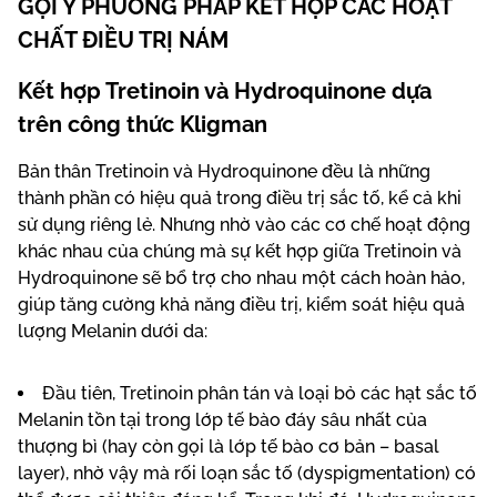
GỢI Ý PHƯƠNG PHÁP KẾT HỢP CÁC HOẠT
CHẤT ĐIỀU TRỊ NÁM
Kết hợp Tretinoin và Hydroquinone dựa
trên công thức Kligman
Bản thân Tretinoin và Hydroquinone đều là những
thành phần có hiệu quả trong điều trị sắc tố, kể cả khi
sử dụng riêng lẻ. Nhưng nhờ vào các cơ chế hoạt động
khác nhau của chúng mà sự kết hợp giữa Tretinoin và
Hydroquinone sẽ bổ trợ cho nhau một cách hoàn hảo,
giúp tăng cường khả năng điều trị, kiểm soát hiệu quả
lượng Melanin dưới da:
Đầu tiên, Tretinoin phân tán và loại bỏ các hạt sắc tố
Melanin tồn tại trong lớp tế bào đáy sâu nhất của
thượng bì (hay còn gọi là lớp tế bào cơ bản – basal
layer), nhờ vậy mà rối loạn sắc tố (dyspigmentation) có