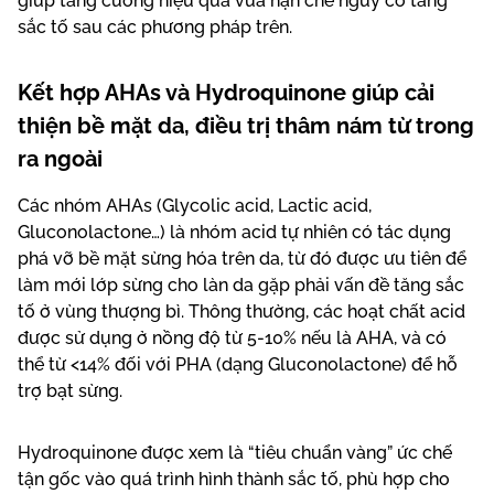
giúp tăng cường hiệu quả vừa hạn chế nguy cơ tăng
sắc tố sau các phương pháp trên.
Kết hợp AHAs và Hydroquinone giúp cải
thiện bề mặt da, điều trị thâm nám từ trong
ra ngoài
Các nhóm AHAs (Glycolic acid, Lactic acid,
Gluconolactone…) là nhóm acid tự nhiên có tác dụng
phá vỡ bề mặt sừng hóa trên da, từ đó được ưu tiên để
làm mới lớp sừng cho làn da gặp phải vấn đề tăng sắc
tố ở vùng thượng bì. Thông thường, các hoạt chất acid
được sử dụng ở nồng độ từ 5-10% nếu là AHA, và có
thể từ <14% đối với PHA (dạng Gluconolactone) để hỗ
trợ bạt sừng.
Hydroquinone được xem là “tiêu chuẩn vàng” ức chế
tận gốc vào quá trình hình thành sắc tố, phù hợp cho