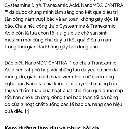
Cysteamine & 3% Tranexamic Acid, NanoMD® CYNTRA
™ đã được chứng minh lâm sàng cho kết quả điều trị
tấn công năm vượt bậc và an toàn, không gây độc tế
bào. Chưa hết, công thức Cysteamine & Tranexamic
Acid còn là lựa chọn tối ưu giúp ức chế sản sinh
melanin mới cũng như duy trì kết quả điều trị nám
trong thời gian dài không gây tác dụng phụ.
Đặc biệt, NanoMD® CYNTRA ™ có chứa Tranexamic
Acid nên rất phù hợp với những làn da yếu có nền da
mỏng, đỏ, giãn mạch hoặc viêm. Hơn nữa, với công
nghệ bọc Nano là chìa khóa giải quyết khả năng hấp
thụ và thẩm thấu của hoạt chất cho hiệu quả dung nạp
tốt, hạn chế kích ứng, đồng thời bảo toàn tối đa nồng
độ của 2 hoạt chất xuống các tế bào da, nâng cao hiệu
quả điều trị.
Kem dưỡng làm dịu và phục hồi da