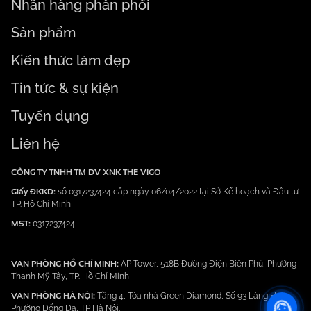
Nhãn hàng phân phối
Sản phẩm
Kiến thức làm đẹp
Tin tức & sự kiện
Tuyển dụng
Liên hệ
CÔNG TY TNHH TM DV XNK THE VIGO
Giấy ĐKKD:
số 0317237424 cấp ngày 06/04/2022 tại Sở Kế hoạch và Đầu tư
TP. Hồ Chí Minh
MST:
0317237424
VĂN PHÒNG HỒ CHÍ MINH:
AP Tower, 518B Đường Điện Biên Phủ, Phường
Thạnh Mỹ Tây, TP. Hồ Chí Minh
VĂN PHÒNG HÀ NỘI:
Tầng 4, Tòa nhà Green Diamond, Số 93 Láng Hạ,
Phường Đống Đa, TP Hà Nội.