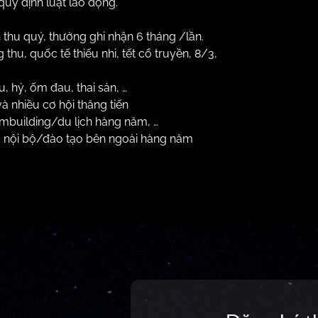
 định luật lao động.
thu quý, thưởng ghi nhận 6 tháng /lần.
 thu, quốc tế thiếu nhi, tết cổ truyền, 8/3,
 hỷ, ốm đau, thai sản, …
à nhiều cơ hội thăng tiến
ambuilding/du lịch hàng năm, …
o nội bộ/đào tạo bên ngoài hàng năm