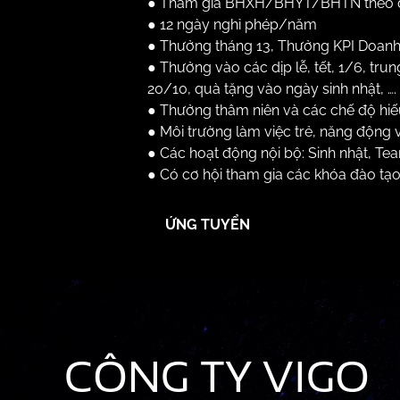
●
Tham gia BHXH/BHYT/BHTN theo quy
●
12 ngày nghỉ phép/năm
●
Thưởng tháng 13, Thưởng KPI Doanh 
●
Thưởng vào các dịp lễ, tết, 1/6, trung
20/10, quà tặng vào ngày sinh nhật, ….
●
Thưởng thâm niên và các chế độ hiếu,
●
Môi trường làm việc trẻ, năng động v
●
Các hoạt động nội bộ: Sinh nhật, Te
●
Có cơ hội tham gia các khóa đào tạ
ỨNG TUYỂN
CÔNG TY VIGO