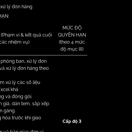
 xử lý đơn hàng
HẠN:
MỨC ĐỘ
Phạm vi & kết quả cuối
QUYỀN HẠN
các nhiệm vụ)
(theo 4 mức
độ mục III)
 phòng ban, xử lý đơn
và xử lý đơn hàng theo
m xử lý các số liệu
Excel khá
g và đóng gói.
n giá, dán tem, sắp xếp
n gàng.
 hóa trước khi giao
Cấp độ 3
n và bàn giao đơn vị