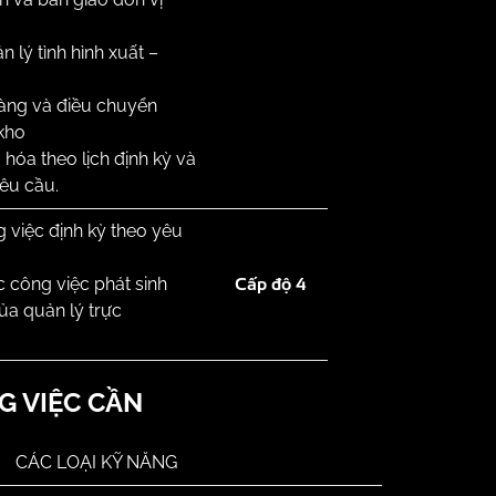
n lý tình hình xuất –
àng và điều chuyển
kho
hóa theo lịch định kỳ và
yêu cầu.
 việc định kỳ theo yêu
Cấp độ 4
c công việc phát sinh
ủa quản lý trực
G VIỆC CẦN
CÁC LOẠI KỸ NĂNG