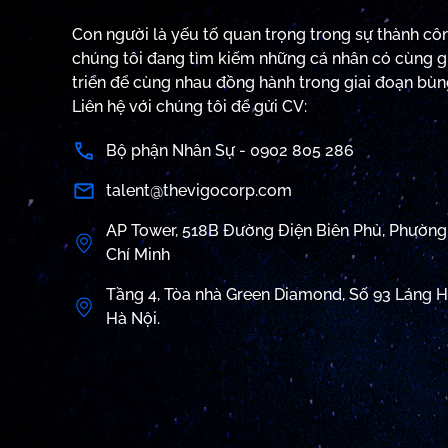
Con người là yếu tố quan trọng trong sự thành côn
chúng tôi đang tìm kiếm những cá nhân có cùng gi
triển để cùng nhau đồng hành trong giai đoạn bùn
Liên hệ với chúng tôi để gửi CV:
Bộ phận Nhân Sự - 0902 805 286
talent@thevigocorp.com
AP Tower, 518B Đường Điện Biên Phủ, Phường 
Chí Minh
Tầng 4, Tòa nhà Green Diamond, Số 93 Láng 
Hà Nội.