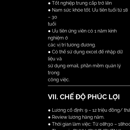
●
Tốt nghiệp trung cấp trở lên
●
Nam sức khỏe tốt. Ưu tiên tuổi từ 18
– 30
tuổi
●
Ưu tiên ứng viên có 1 năm kinh
nghiệm ở
các vị trí tương đương.
●
Có thể sử dụng excel để nhập dữ
liệu và
sử dụng email, phần mềm quản lý
trong
công việc.
VII. CHẾ ĐỘ PHÚC LỢI
●
Lương cố định: 9 – 12 triệu đồng/ th
●
Review lương hàng năm.
●
Thời gian làm việc:
Từ 08h30 – 18h00,