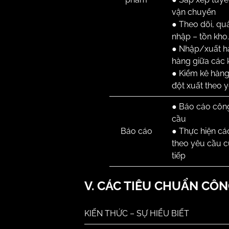
vận chuyển
● Theo dõi, quả
nhập – tồn kho.
● Nhập/xuất h
hàng giữa các 
● Kiểm kê hàng 
đột xuất theo 
● Báo cáo công
cầu
Báo cáo
● Thực hiện cá
theo yêu cầu c
tiếp
V. CÁC TIÊU CHUẨN CÔN
KIẾN THỨC – SỰ HIỂU BIẾT