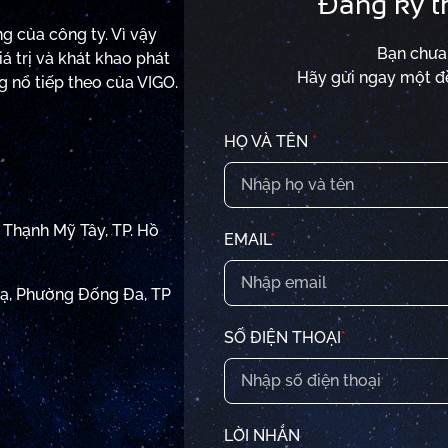
Đăng ký t
g của công ty. Vì vậy
Bạn chưa 
á trị và khát khao phát
Hãy gửi ngay một đề
g nổ tiếp theo của VIGO.
HỌ VÀ TÊN
*
Thạnh Mỹ Tây, TP. Hồ
EMAIL
*
Hạ, Phường Đống Đa, TP
SỐ ĐIỆN THOẠI
*
LỜI NHẮN