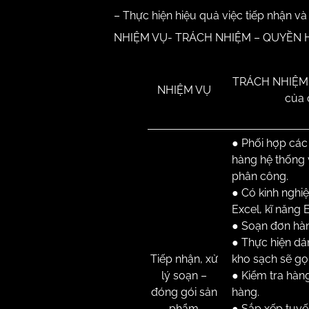
– Thực hiện hiệu quả việc tiếp nhận và
NHIỆM VỤ- TRÁCH NHIỆM – QUYỀN 
TRÁCH NHIỆM (
NHIỆM VỤ
của 
● Phối hợp các
hàng hệ thống 
phân công.
● Có kinh nghiệ
Excel, kĩ năng 
● Soạn đơn hàn
● Thực hiện dá
Tiếp nhận, xử
kho sạch sẽ gọ
lý soạn –
● Kiểm tra hàng
đóng gói sản
hàng.
phẩm
● Sắp xếp tuyế