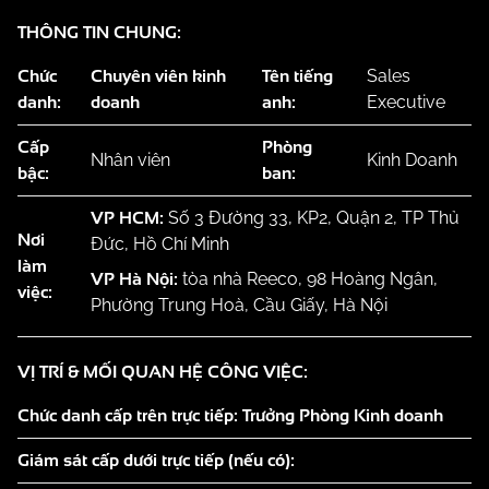
THÔNG TIN CHUNG:
Chức
Chuyên viên kinh
Tên tiếng
Sales
danh:
doanh
anh:
Executive
Cấp
Phòng
Nhân viên
Kinh Doanh
bậc:
ban:
VP HCM:
Số 3 Đường 33, KP2, Quận 2, TP Thủ
Nơi
Đức, Hồ Chí Minh
làm
VP Hà Nội:
tòa nhà Reeco, 98 Hoàng Ngân,
việc:
Phường Trung Hoà, Cầu Giấy, Hà Nội
VỊ TRÍ & MỐI QUAN HỆ CÔNG VIỆC:
Chức danh cấp trên trực tiếp: Trưởng Phòng Kinh doanh
Giám sát cấp dưới trực tiếp (nếu có):