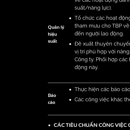
suất/năng lực).
Tổ chức các hoạt động
tham mưu cho TBP về 
Quản lý
đến người lao động.
hiệu
suất
Đề xuất thuyên chuyển
vị trí phù hợp với năn
Công ty. Phối hợp các
động này.
Thực hiện các báo cáo
Báo
Các công việc khác th
cáo
CÁC TIÊU CHUẨN CÔNG VIỆC 