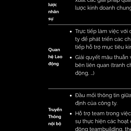
lược
lược kinh doanh chun
nhân
sự
Trực tiếp làm việc vớ
ty để phát triển các c
tiếp hỗ trợ mục tiêu k
Quan
hệ Lao
Giải quyết mâu thuẫn 
động
bên liên quan (tranh c
động, …)
Đầu mối thông tin giữ
định của công ty.
Truyền
Hỗ trợ team trong việ
Thông
sự thực hiện các hoạt 
nội bộ
động teambuilding, th