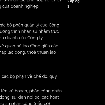
Cấp độ
g của doanh nghiệp.
3
i các bộ phận quản lý của Công
hương trình nhân sự nhằm trực
inh doanh của Công ty.
về quan hệ lao động giữa các
hấp lao động, thoả thuận lao
a các bộ phận về chế độ, quy
c lên kế hoạch, phân công nhân
động, sự kiện nội bộ, các hoạt
eo sự phân công (nếu có)