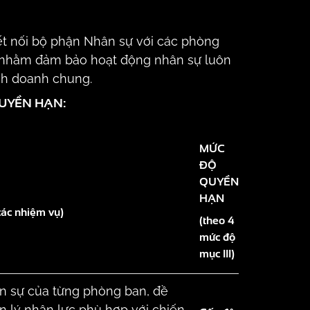
kết nối bộ phận Nhân sự với các phòng
 nhằm đảm bảo hoạt động nhân sự luôn
inh doanh chung.
UYỀN HẠN:
MỨC
ĐỘ
QUYỀN
HẠN
các nhiệm vụ)
(theo 4
mức độ
mục III)
n sự của từng phòng ban, đề
n lý nhân lực phù hợp với chiến