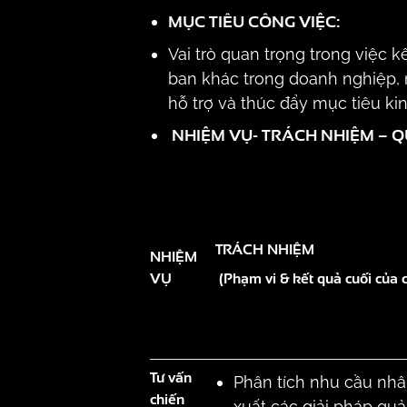
MỤC TIÊU CÔNG VIỆC:
Vai trò quan trọng trong việc 
ban khác trong doanh nghiệp,
hỗ trợ và thúc đẩy mục tiêu k
NHIỆM VỤ- TRÁCH NHIỆM – Q
TRÁCH NHIỆM
NHIỆM
VỤ
(Phạm vi & kết quả cuối của 
Tư vấn
Phân tích nhu cầu nhâ
chiến
xuất các giải pháp quả