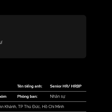
ự
Tên tiếng anh:
Senior HR/ HRBP
nhóm
Phòng ban:
Nhân sự
 An Khánh, TP Thủ Đức, Hồ Chí Minh