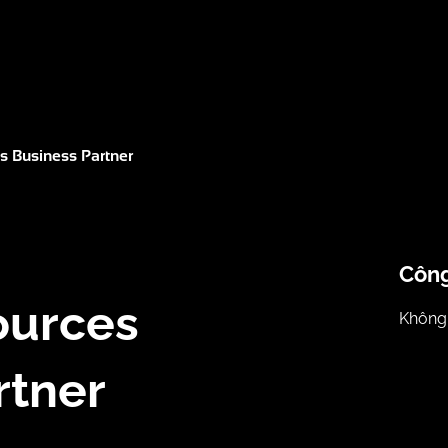
 Business Partner
Công
urces
Không 
rtner